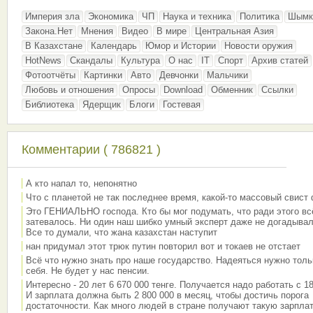
Империя зла
Экономика
ЧП
Наука и техника
Политика
Шымк
Закона.Нет
Мнения
Видео
В мире
Центральная Азия
В Казахстане
Календарь
Юмор и Истории
Новости оружия
HotNews
Скандалы
Культура
О нас
IT
Спорт
Архив статей
Фотоотчёты
Картинки
Авто
Девчонки
Мальчики
Любовь и отношения
Опросы
Download
Обменник
Ссылки
Библиотека
Ядерщик
Блоги
Гостевая
Комментарии ( 786821 )
А кто напал то, непонятно
Что с планетой не так последнее время, какой-то массовый свист
Это ГЕНИАЛЬНО господа. Кто бы мог подумать, что ради этого вс
затевалось. Ни один наш шибко умный эксперт даже не догадывал
Все то думали, что жана казахстан наступит
нан придумал этот трюк путин повторил вот и токаев не отстает
Всё что нужно знать про наше государство. Надеяться нужно толь
себя. Не будет у нас пенсии.
Интересно - 20 лет 6 670 000 тенге. Получается надо работать с 18
И зарплата должна быть 2 800 000 в месяц, чтобы достичь порога
достаточности. Как много людей в стране получают такую зарплат