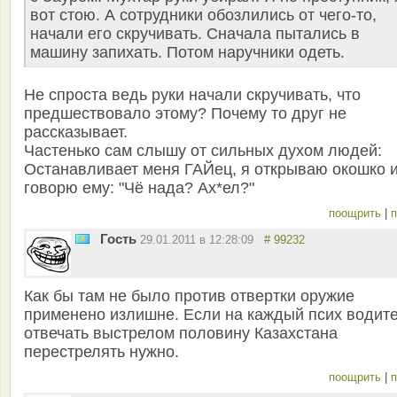
вот стою. А сотрудники обозлились от чего-то,
начали его скручивать. Сначала пытались в
машину запихать. Потом наручники одеть.
Не спроста ведь руки начали скручивать, что
предшествовало этому? Почему то друг не
рассказывает.
Частенько сам слышу от сильных духом людей:
Останавливает меня ГАЙец, я открываю окошко 
говорю ему: "Чё нада? Ах*ел?"
поощрить
|
п
Гость
29.01.2011 в 12:28:09
# 99232
Как бы там не было против отвертки оружие
применено излишне. Если на каждый псих водит
отвечать выстрелом половину Казахстана
перестрелять нужно.
поощрить
|
п