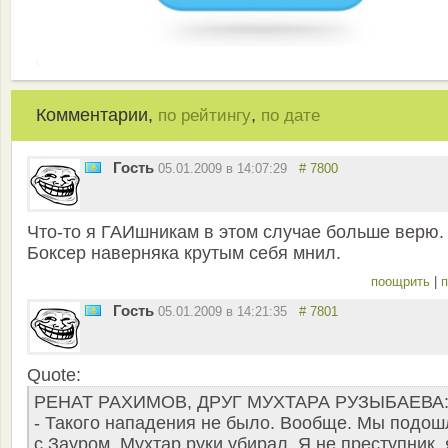
Комментарии,
,
по рейтингу
по дате
Гость
05.01.2009 в 14:07:29
# 7800
Что-то я ГАИшникам в этом случае больше верю.
Боксер наверняка крутым себя мнил.
поощрить
|
п
Гость
05.01.2009 в 14:21:35
# 7801
Quote:
РЕНАТ РАХИМОВ, ДРУГ МУХТАРА РУЗЫБАЕВА
- Такого нападения не было. Вообще. Мы подош
с Зауром. Мухтар руки убирал. Я не преступник, 