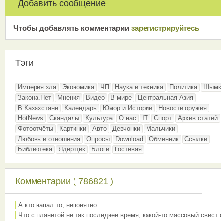
Добавить сообщение
Чтобы добавлять комментарии
зарeгиcтрирyйтeсь
Тэги
Империя зла
Экономика
ЧП
Наука и техника
Политика
Шымк
Закона.Нет
Мнения
Видео
В мире
Центральная Азия
В Казахстане
Календарь
Юмор и Истории
Новости оружия
HotNews
Скандалы
Культура
О нас
IT
Спорт
Архив статей
Фотоотчёты
Картинки
Авто
Девчонки
Мальчики
Любовь и отношения
Опросы
Download
Обменник
Ссылки
Библиотека
Ядерщик
Блоги
Гостевая
Комментарии ( 786821 )
А кто напал то, непонятно
Что с планетой не так последнее время, какой-то массовый свист