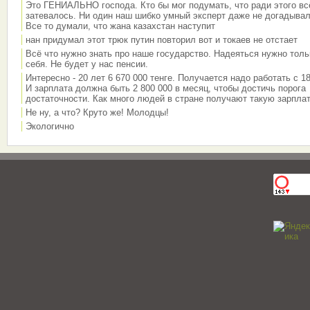
Это ГЕНИАЛЬНО господа. Кто бы мог подумать, что ради этого вс
затевалось. Ни один наш шибко умный эксперт даже не догадывал
Все то думали, что жана казахстан наступит
нан придумал этот трюк путин повторил вот и токаев не отстает
Всё что нужно знать про наше государство. Надеяться нужно толь
себя. Не будет у нас пенсии.
Интересно - 20 лет 6 670 000 тенге. Получается надо работать с 18
И зарплата должна быть 2 800 000 в месяц, чтобы достичь порога
достаточности. Как много людей в стране получают такую зарплат
Не ну, а что? Круто же! Молодцы!
Экологично