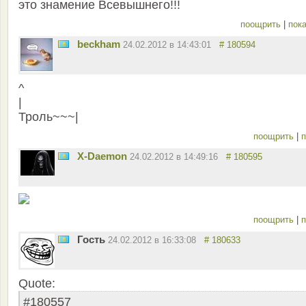
это знамение Всевышнего!!!
поощрить
|
пока
beckham
24.02.2012 в 14:43:01
# 180594
^
|
Троль~~~|
поощрить
|
п
X-Daemon
24.02.2012 в 14:49:16
# 180595
поощрить
|
п
Гость
24.02.2012 в 16:33:08
# 180633
Quote:
#180557