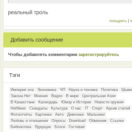
реальный троль
поощрить
|
п
Добавить сообщение
Чтобы добавлять комментарии
зарeгиcтрирyйтeсь
Тэги
Империя зла
Экономика
ЧП
Наука и техника
Политика
Шымк
Закона.Нет
Мнения
Видео
В мире
Центральная Азия
В Казахстане
Календарь
Юмор и Истории
Новости оружия
HotNews
Скандалы
Культура
О нас
IT
Спорт
Архив статей
Фотоотчёты
Картинки
Авто
Девчонки
Мальчики
Любовь и отношения
Опросы
Download
Обменник
Ссылки
Библиотека
Ядерщик
Блоги
Гостевая