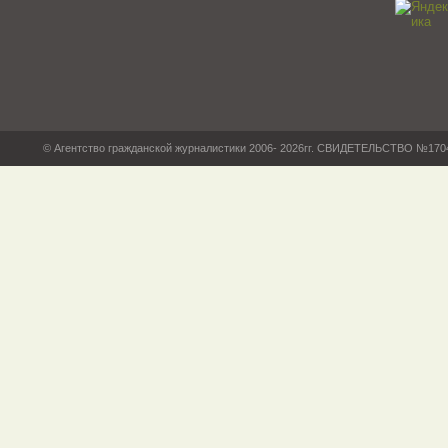
© Агентство гражданской журналистики 2006- 2026гг. СВИДЕТЕЛЬСТВО №17