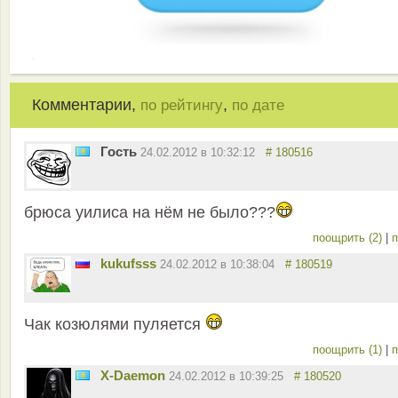
Комментарии,
,
по рейтингу
по дате
Гость
24.02.2012 в 10:32:12
# 180516
брюса уилиса на нём не было???
поощрить (2)
|
п
kukufsss
24.02.2012 в 10:38:04
# 180519
Чак козюлями пуляется
поощрить (1)
|
п
X-Daemon
24.02.2012 в 10:39:25
# 180520