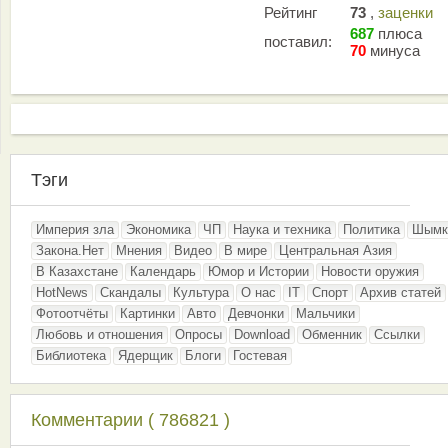
Рейтинг
73
,
заценки
687
плюса
поставил:
70
минуса
Тэги
Империя зла
Экономика
ЧП
Наука и техника
Политика
Шымк
Закона.Нет
Мнения
Видео
В мире
Центральная Азия
В Казахстане
Календарь
Юмор и Истории
Новости оружия
HotNews
Скандалы
Культура
О нас
IT
Спорт
Архив статей
Фотоотчёты
Картинки
Авто
Девчонки
Мальчики
Любовь и отношения
Опросы
Download
Обменник
Ссылки
Библиотека
Ядерщик
Блоги
Гостевая
Комментарии ( 786821 )