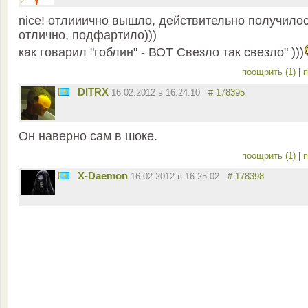
nice! отлииично вышло, действительно получило
отлично, подфартило)))
как говарил "гоблин" - ВОТ Свезло так свезло" )))
поощрить (1)
|
п
DITRX
16.02.2012 в 16:24:10
# 178395
Он наверно сам в шоке.
поощрить (1)
|
п
X-Daemon
16.02.2012 в 16:25:02
# 178398