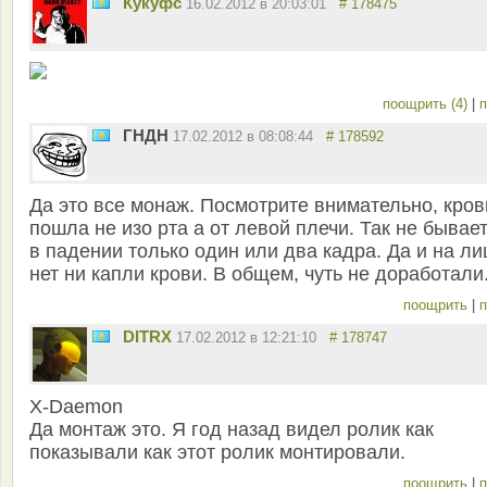
Кукуфс
16.02.2012 в 20:03:01
# 178475
поощрить (4)
|
п
ГНДН
17.02.2012 в 08:08:44
# 178592
Да это все монаж. Посмотрите внимательно, кров
пошла не изо рта а от левой плечи. Так не бывает
в падении только один или два кадра. Да и на ли
нет ни капли крови. В общем, чуть не доработали
поощрить
|
п
DITRX
17.02.2012 в 12:21:10
# 178747
X-Daemon
Да монтаж это. Я год назад видел ролик как
показывали как этот ролик монтировали.
поощрить
|
п