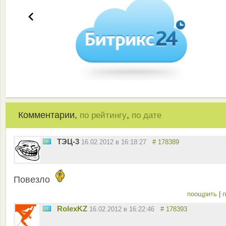
Комментарии,
,
по рейтингу
по дате
ТЭЦ-3
16.02.2012 в 16:18:27
# 178389
Повезло
поощрить
|
п
RolexKZ
16.02.2012 в 16:22:46
# 178393