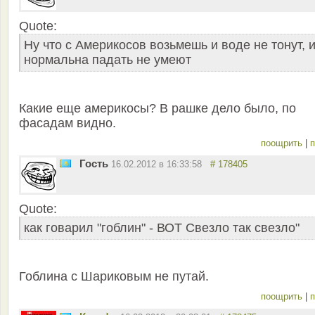
Quote:
Ну что с Америкосов возьмешь и воде не тонут, 
нормальна падать не умеют
Какие еще америкосы? В рашке дело было, по
фасадам видно.
поощрить
|
п
Гость
16.02.2012 в 16:33:58
# 178405
Quote:
как говарил "гоблин" - ВОТ Свезло так свезло"
Гоблина с Шариковым не путай.
поощрить
|
п