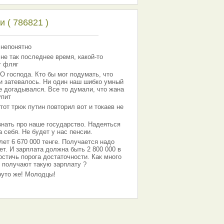
 ( 786821 )
 непонятно
 не так последнее время, какой-то
т фляг
господа. Кто бы мог подумать, что
 и затевалось. Ни один наш шибко умный
е догадывался. Все то думали, что жана
упит
тот трюк путин повторил вот и токаев не
знать про наше государство. Надеяться
 себя. Не будет у нас пенсии.
лет 6 670 000 тенге. Получается надо
ет. И зарплата должна быть 2 800 000 в
остичь порога достаточности. Как много
 получают такую зарплату ?
Круто же! Молодцы!