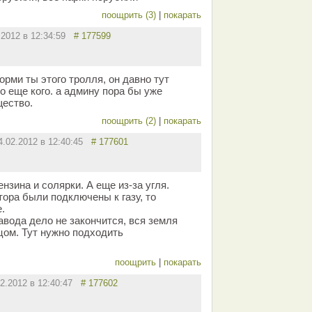
поощрить (3)
|
покарать
.2012 в 12:34:59
# 177599
орми ты этого тролля, он давно тут
то еще кого. а админу пора бы уже
щество.
поощрить (2)
|
покарать
4.02.2012 в 12:40:45
# 177601
ензина и солярки. А еще из-за угля.
тора были подключены к газу, то
.
авода дело не закончится, вся земля
цом. Тут нужно подходить
поощрить
|
покарать
02.2012 в 12:40:47
# 177602