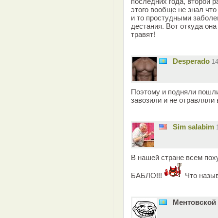
последних года, второй р
этого вообще не знал что
и то простудными заболе
дестания. Вот откуда она
травят!
Desperado
1
Поэтому и подняли пошли
завозили и не отравляли 
Sim salabim
В нашей стране всем поху
БАБЛО!!!
Что называ
Ментовской