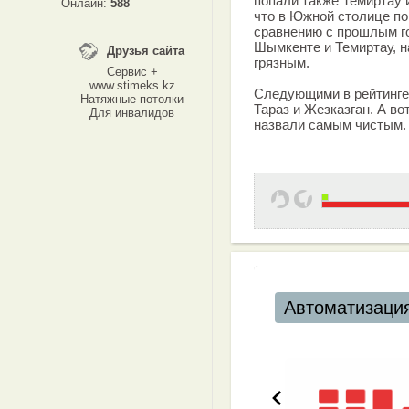
попали также Темиртау 
Онлайн:
588
что в Южной столице по
сравнению с прошлым го
Шымкенте и Темиртау, н
Друзья сайта
грязным.
Сервис +
www.stimeks.kz
Следующими в рейтинге 
Натяжные потолки
Тараз и Жезказган. А во
Для инвалидов
назвали самым чистым.
Автоматизация