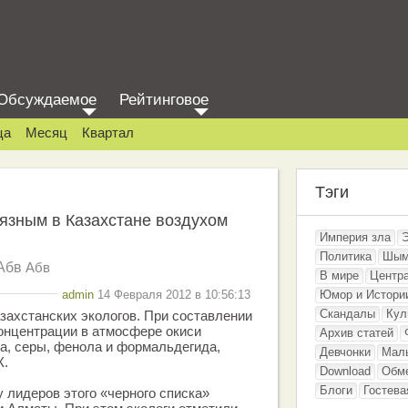
Обсуждаемое
Рейтинговое
ца
Месяц
Квартал
Тэги
язным в Казахстане воздухом
Империя зла
Политика
Шым
Абв
Абв
В мире
Центр
admin
14 Февраля 2012 в 10:56:13
Юмор и Истори
Скандалы
Кул
азахстанских экологов. При составлении
онцентрации в атмосфере окиси
Архив статей
та, серы, фенола и формальдегида,
Девчонки
Мал
К.
Download
Обм
Блоги
Гостева
у лидеров этого «черного списка»