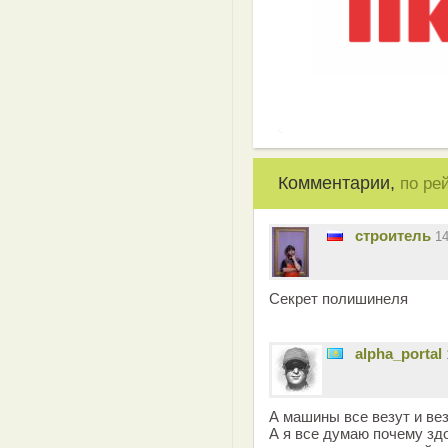
Комментарии,
по ре
строитель
1
Секрет полишинеля
alpha_portal
А машины все везут и ве
А я все думаю почему зд