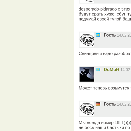
desperado-pidarado с эти
будут срать хуже, ебун т
подумай своей тупой баш
Гость
14.02.2
Свинцовый надо разобра
DuMoH
14.02
Может теперь возьмутся 
Гость
14.02.2
Мы всегда номер 1!!!!! )))))
не бось наши бастыки п