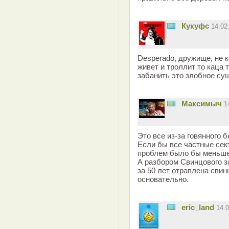
Кукуфс
14.02
Desperado, дружище, не к
живет и троллит то каца 
забанить это злобное су
Максимыч
1
Это все из-за говянного б
Если бы все частные сек
проблем было бы меньше
А разбором Свинцового з
за 50 лет отравлена свин
основательно.
eric_land
14.