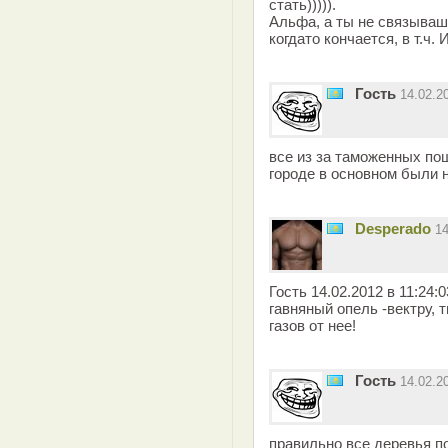
стать))))).
Альфа, а ты не связываш
когдато кончается, в т.ч. 
Гость
14.02.2
все из за таможенных по
городе в основном были
Desperado
1
Гость 14.02.2012 в 11:24
гавняный опель -вектру,
газов от нее!
Гость
14.02.2
правильно все деревья п