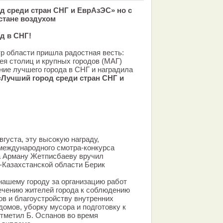
 среди стран СНГ и ЕврАзЭС» но с
стане воздухом
д в СНГ!
тр области пришла радостная весть:
я столиц и крупных городов (МАГ)
ие лучшего города в СНГ и наградила
«Лучший город среди стран СНГ и
вгуста, эту высокую награду,
 международного смотра-конкурса
а Арману Жетписбаеву вручил
-Казахстанской области Берик
нашему городу за организацию работ
ечению жителей города к соблюдению
ов и благоустройству внутренних
омов, уборку мусора и подготовку к
отметил Б. Оспанов во время