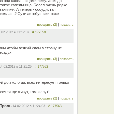
аз под капельницами лежу. Хотя до
 такое капельница. Болел очень редко
ваниями. А теперь - сосудистая
 взялась? Суки автобусники тоже
поощрить (2)
|
покарать
4.02.2012 в 11:12:07
# 177559
ны чтобы всякий хлам в страну не
воздух.
поощрить (3)
|
покарать
14.02.2012 в 11:21:29
# 177562
й до экологии, всех интересует только
ется где живут, там и срут!!!
поощрить (2)
|
покарать
 Троль
14.02.2012 в 11:24:03
# 177563