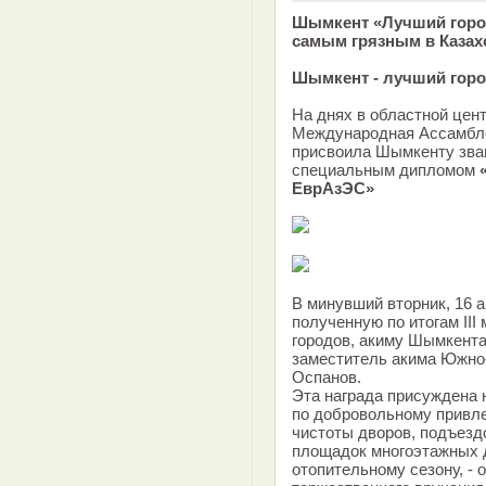
Шымкент «Лучший город
самым грязным в Казах
Шымкент - лучший горо
На днях в областной цен
Международная Ассамбле
присвоила Шымкенту зван
специальным дипломом
ЕврАзЭС»
В минувший вторник, 16 а
полученную по итогам III
городов, акиму Шымкент
заместитель акима Южно
Оспанов.
Эта награда присуждена 
по добровольному привл
чистоты дворов, подъезд
площадок многоэтажных д
отопительному сезону, - 