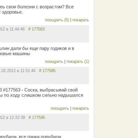
еь свои болезни с возрастом? Все
И здоровье.
поощрить (5)
|
покарать
012 в 11:44:46
# 177583
шлин дали бы еще пару годиков и в
 новые машины
поощрить
|
покарать (1)
4.02.2012 в 11:51:46
# 177585
:03 #177563 - Соска, выбрасывай свой
 ты по ходу слишком сильно надышался
поощрить
|
покарать
012 в 12:22:39
# 177595
орубили, все парки порубили