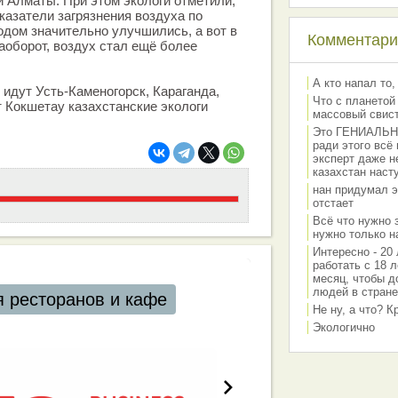
и Алматы. При этом экологи отметили,
казатели загрязнения воздуха по
дом значительно улучшились, а вот в
Комментарии
аоборот, воздух стал ещё более
А кто напал то,
идут Усть-Каменогорск, Караганда,
Что с планетой
т Кокшетау казахстанские экологи
массовый свис
Это ГЕНИАЛЬНО 
ради этого всё
эксперт даже н
казахстан наст
нан придумал э
отстает
Всё что нужно 
нужно только на
Интересно - 20 
работать с 18 л
месяц, чтобы д
людей в стране
 ресторанов и кафе
Не ну, а что? 
Экологично