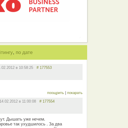
,
йтингу
по дате
4.02.2012 в 10:58:25
# 177553
поощрить
|
покарать
14.02.2012 в 11:00:08
# 177554
зут. Дышать уже нечем.
оровье так ухудшилось . За два