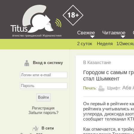
Свежее
Читаемое
2 суток
Неделя
1/2меся
В Казахстане
Вход в систему
Городом с самым гр
стал Шымкент
Абв
Печать:
Шрифт:
Он первый в рейтинге к
Регистрация
рейтинга учитывались к
Забыли пароль?
углерода, диоксида азо
сообщает телеканал КТ
В сети
Как отмечается, в тройк