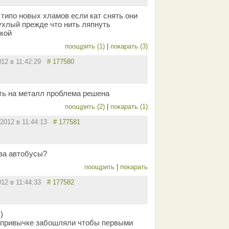
х типо новых хламов если кат снять они
ухлый прежде что нить ляпнуть
кой
поощрить (1)
|
покарать (3)
012 в 11:42:29
# 177580
ть на металл проблема решена
поощрить (2)
|
покарать (1)
.2012 в 11:44:13
# 177581
за автобусы?
поощрить
|
покарать
012 в 11:44:33
# 177582
)
о привычке забошляли чтобы первыми