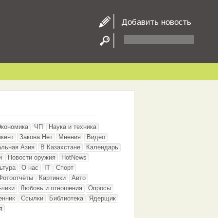
Добавить новость
Экономика
ЧП
Наука и техника
кент
Закона.Нет
Мнения
Видео
альная Азия
В Казахстане
Календарь
и
Новости оружия
HotNews
ьтура
О нас
IT
Спорт
Фотоотчёты
Картинки
Авто
ьчики
Любовь и отношения
Опросы
енник
Ссылки
Библиотека
Ядерщик
я