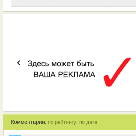
Комментарии,
,
по рейтингу
по дате