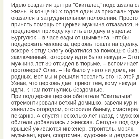
Идею создания центра "Скиталец" подсказала с
жизнь. В конце 90-х годов один из прихожан хра
оказался в затруднительном положении. Просто
принять помощь от церкви мужчина отказался, н
предложил приходу купить его дачу в ущелье
Бургулюк – в часе езды от Шымкента. Чтобы
поддержать человека, церковь пошла на сделку.
вскоре к отцу Олегу обратился за помощью бы
заключенный, которому идти было некуда.– Это
мужчина лет 30 отсидел в тюрьме, – вспоминает
протоиерей Олег. – Не было у него ни дома, ни
родных. Вот мы и решили поселить его на этой 
Узнав, что церковь дает приют тем, кому некуда
идти, к нам потянулись бездомные.
При поддержке церкви обитатели "Скитальца"
отремонтировали ветхий домишко, завели кур и 
занялись огородом, отстроили баньку, смастери
пекарню. А спустя несколько лет назад к мужско
обители добавилась и женская. Сегодня под од
крышей уживаются инженер, строитель, моряк,
музыкант, врач, спортсмен, художник и детдомов