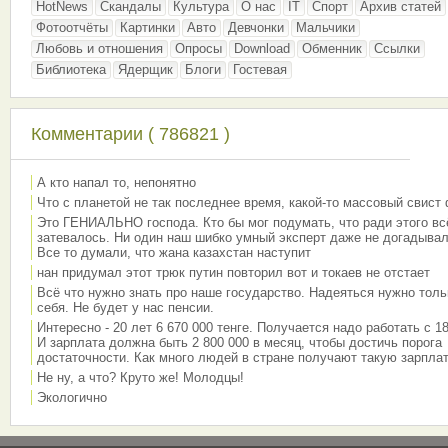
HotNews
Скандалы
Культура
О нас
IT
Спорт
Архив статей
Фотоотчёты
Картинки
Авто
Девчонки
Мальчики
Любовь и отношения
Опросы
Download
Обменник
Ссылки
Библиотека
Ядерщик
Блоги
Гостевая
Комментарии ( 786821 )
А кто напал то, непонятно
Что с планетой не так последнее время, какой-то массовый свист
Это ГЕНИАЛЬНО господа. Кто бы мог подумать, что ради этого вс
затевалось. Ни один наш шибко умный эксперт даже не догадывал
Все то думали, что жана казахстан наступит
нан придумал этот трюк путин повторил вот и токаев не отстает
Всё что нужно знать про наше государство. Надеяться нужно толь
себя. Не будет у нас пенсии.
Интересно - 20 лет 6 670 000 тенге. Получается надо работать с 18
И зарплата должна быть 2 800 000 в месяц, чтобы достичь порога
достаточности. Как много людей в стране получают такую зарплат
Не ну, а что? Круто же! Молодцы!
Экологично