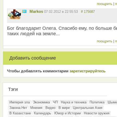
поощрить
|
п
Markos
07.02.2012 в 22:55:53
# 175687
Бог благодарит Олега. Спасибо ему, по больше б
таких людей на земле...
поощрить
|
п
Добавить сообщение
Чтобы добавлять комментарии
зарeгиcтрирyйтeсь
Тэги
Империя зла
Экономика
ЧП
Наука и техника
Политика
Шымк
Закона.Нет
Мнения
Видео
В мире
Центральная Азия
В Казахстане
Календарь
Юмор и Истории
Новости оружия