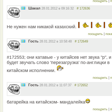
поощрить
|
п
Шакал
28.01.2012 в 09:16:32
# 172636
Не нужен нам никакой казахский.
поощрить
|
пока
Гость
28.01.2012 в 10:58:48
# 172649
#172553; они катавые - у китайcев нет звука "р", и
будет звучать слово 'перезагрузка' по-англицки в
китайском исполнении.
поощрить
|
п
Гость
28.01.2012 в 11:07:37
# 172652
батарейка на китайском- мандалейка
поощрить
|
п