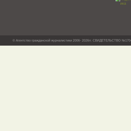
© Агентство гражданской журналистики 2006- 2026гг. СВИДЕТЕЛЬСТВО №17