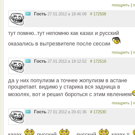
поощрить
|
п
Гость
27.01.2012 в 18:46:08
# 172508
тут помню..тут непомню как казах и русский
оказались в вытрезвителе после сессии
поощрить
|
п
Гость
27.01.2012 в 19:12:52
# 172519
да у них популизм а точнее жопулизм в астане
процветает. видимо у старика вся задница в
мозолях, вот и решил бороться с этим явлением
поощрить
|
п
Гость
27.01.2012 в 20:41:36
# 172530
казах
русский
,,,русский
казах !!