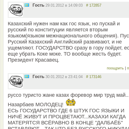
Гость
29.01.2012 в 14:09:03
# 172857
Казахский нужен нам как гос язык, но пускай и
русский по конституции является вторым
языком(языком межнационального общения). Пус
Русский Казахский Английский развивают, и не
ущемляют. ГОСУДАРСТВО сразу в гору пойдет, е
еще убрать Коке моке. ТО вообще жесть будет.
Президент Красавец.
поощрить
|
п
Гость
30.01.2012 в 23:41:04
# 173146
руссо туристо жане казах форевор мир труд май..
Назарбаев МОЛОДЕЦ!
ЕСЬ ГОСУДАРСТВО ГДЕ 6 ШТУК ГОС ЯЗЫКИ И
НИЧЁ ЖИВУТ И ПРОЦВЕТАЮТ...КАЗАХИ КАГДА
МАТЕРЯТСЯ ВСЁРАВНО В КОНЦЕ "ДАЛБАЁБ"
ВСТАВЛЯЮТ....ТАК ЧТО БЕЗ РУССКОГО НИКУДА