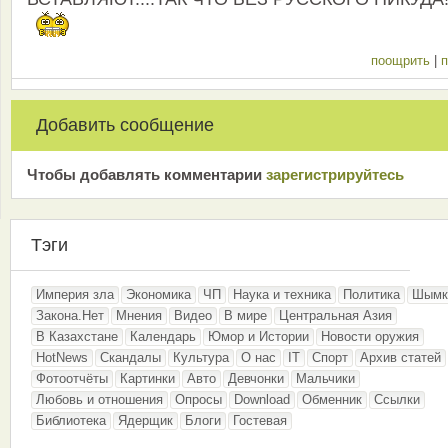
поощрить
|
п
Добавить сообщение
Чтобы добавлять комментарии
зарeгиcтрирyйтeсь
Тэги
Империя зла
Экономика
ЧП
Наука и техника
Политика
Шымк
Закона.Нет
Мнения
Видео
В мире
Центральная Азия
В Казахстане
Календарь
Юмор и Истории
Новости оружия
HotNews
Скандалы
Культура
О нас
IT
Спорт
Архив статей
Фотоотчёты
Картинки
Авто
Девчонки
Мальчики
Любовь и отношения
Опросы
Download
Обменник
Ссылки
Библиотека
Ядерщик
Блоги
Гостевая