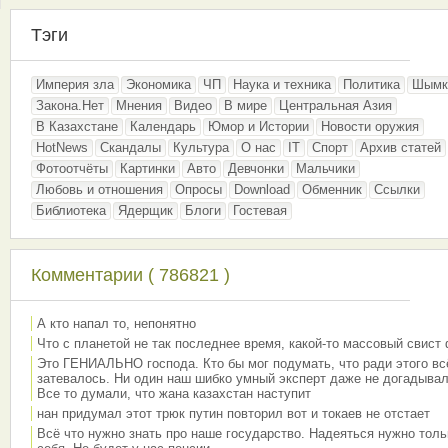
Тэги
Империя зла
Экономика
ЧП
Наука и техника
Политика
Шымк
Закона.Нет
Мнения
Видео
В мире
Центральная Азия
В Казахстане
Календарь
Юмор и Истории
Новости оружия
HotNews
Скандалы
Культура
О нас
IT
Спорт
Архив статей
Фотоотчёты
Картинки
Авто
Девчонки
Мальчики
Любовь и отношения
Опросы
Download
Обменник
Ссылки
Библиотека
Ядерщик
Блоги
Гостевая
Комментарии ( 786821 )
А кто напал то, непонятно
Что с планетой не так последнее время, какой-то массовый свист
Это ГЕНИАЛЬНО господа. Кто бы мог подумать, что ради этого вс
затевалось. Ни один наш шибко умный эксперт даже не догадывал
Все то думали, что жана казахстан наступит
нан придумал этот трюк путин повторил вот и токаев не отстает
Всё что нужно знать про наше государство. Надеяться нужно толь