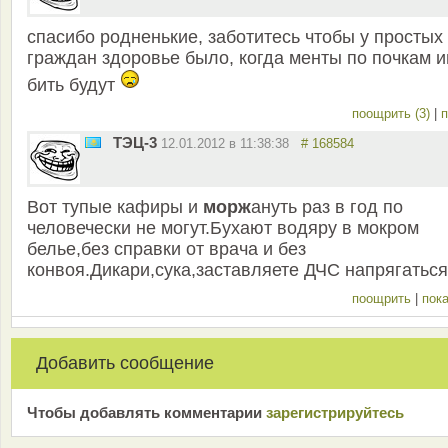
спасибо родненькие, заботитесь чтобы у простых
граждан здоровье было, когда менты по почкам 
бить будут
поощрить (3)
|
п
ТЭЦ-3
12.01.2012 в 11:38:38
# 168584
Вот тупые кафиры и
морж
ануть раз в год по
человечески не могут.Бухают водяру в мокром
белье,без справки от врача и без
конвоя.Дикари,сука,заставляете ДЧС напрягаться
поощрить
|
пока
Добавить сообщение
Чтобы добавлять комментарии
зарeгиcтрирyйтeсь