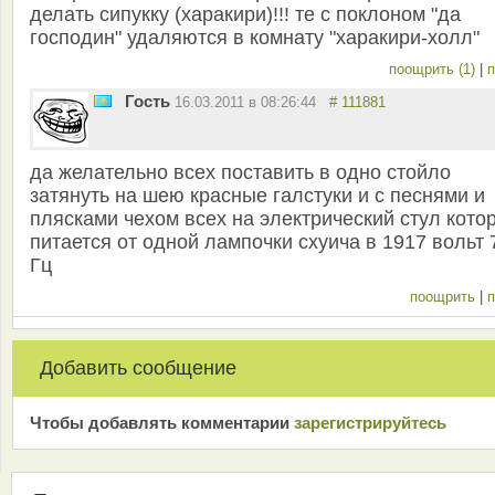
делать сипукку (харакири)!!! те с поклоном "да
господин" удаляются в комнату "харакири-холл"
поощрить (1)
|
п
Гость
16.03.2011 в 08:26:44
# 111881
да желательно всех поставить в одно стойло
затянуть на шею красные галстуки и с песнями и
плясками чехом всех на электрический стул кото
питается от одной лампочки схуича в 1917 вольт 
Гц
поощрить
|
п
Добавить сообщение
Чтобы добавлять комментарии
зарeгиcтрирyйтeсь