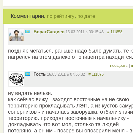
Комментарии,
,
по рейтингу
по дате
БоратСагдиев
16.03.2011 в 00:15:46
# 111858
поздняк метаться, раньше надо было думать. те к
нагрелся на этом далеко от эпицентра находится
поощрить
|
п
Гость
16.03.2011 в 07:56:32
# 111875
ну видать нельзя.
как сейчас вижу - заходят восточные на не свою
территорию прокладывать ЛЭП, а из кустов саму
соперников - и началась заворушка. отбили значи
территорию. приходят восточные к начальнику -
докладывать что вот мол, столько та людей
потеряно. а он им - позор!! вы опозорили меня - 