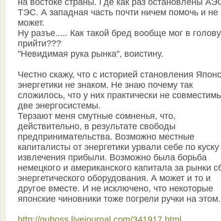
на востоке страны. Где как раз остановлены АЭС
ТЭС. А западная часть почти ничем помочь и не
может.
Ну разъе..... Как такой бред вообще мог в голов
прийти???
"Невидимая рука рынка", воистину.
Честно скажу, что с историей становления Япон
энергетики не знаком. Не знаю почему так
сложилось, что у них практически не совместим
две энергосистемы.
Терзают меня смутные сомненья, что,
действительно, в результате свободы
предпринимательства. Возможно местные
капиталисты от энергетики урвали себе по куску
извлечения прибыли. Возможно была борьба
немецкого и американского капитала за рынки с
энергетического оборудования. А может и то и
другое вместе. И не исключено, что некоторые
японские чиновники тоже погрели ручки на этом.
http://guboss.livejournal.com/341917.html