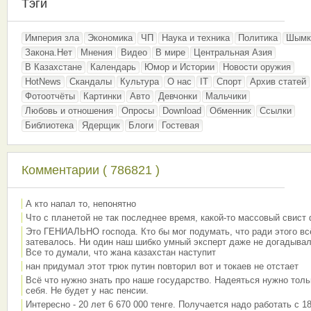
Тэги
Империя зла
Экономика
ЧП
Наука и техника
Политика
Шымк
Закона.Нет
Мнения
Видео
В мире
Центральная Азия
В Казахстане
Календарь
Юмор и Истории
Новости оружия
HotNews
Скандалы
Культура
О нас
IT
Спорт
Архив статей
Фотоотчёты
Картинки
Авто
Девчонки
Мальчики
Любовь и отношения
Опросы
Download
Обменник
Ссылки
Библиотека
Ядерщик
Блоги
Гостевая
Комментарии ( 786821 )
А кто напал то, непонятно
Что с планетой не так последнее время, какой-то массовый свист
Это ГЕНИАЛЬНО господа. Кто бы мог подумать, что ради этого вс
затевалось. Ни один наш шибко умный эксперт даже не догадывал
Все то думали, что жана казахстан наступит
нан придумал этот трюк путин повторил вот и токаев не отстает
Всё что нужно знать про наше государство. Надеяться нужно толь
себя. Не будет у нас пенсии.
Интересно - 20 лет 6 670 000 тенге. Получается надо работать с 18