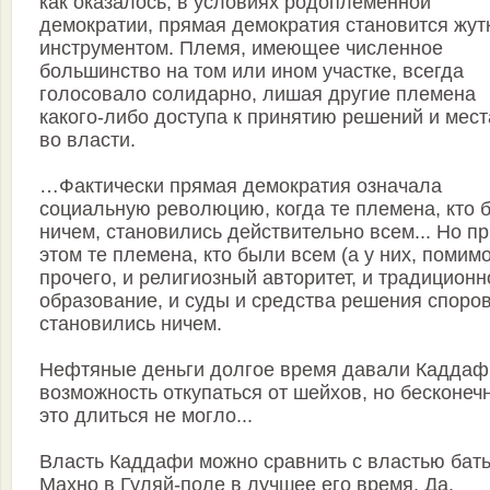
как оказалось, в условиях родоплеменной
демократии, прямая демократия становится жут
инструментом. Племя, имеющее численное
большинство на том или ином участке, всегда
голосовало солидарно, лишая другие племена
какого-либо доступа к принятию решений и мес
во власти.
…Фактически прямая демократия означала
социальную революцию, когда те племена, кто 
ничем, становились действительно всем... Но п
этом те племена, кто были всем (а у них, помим
прочего, и религиозный авторитет, и традиционн
образование, и суды и средства решения споров
становились ничем.
Нефтяные деньги долгое время давали Каддаф
возможность откупаться от шейхов, но бесконеч
это длиться не могло...
Власть Каддафи можно сравнить с властью бат
Махно в Гуляй-поле в лучшее его время. Да,