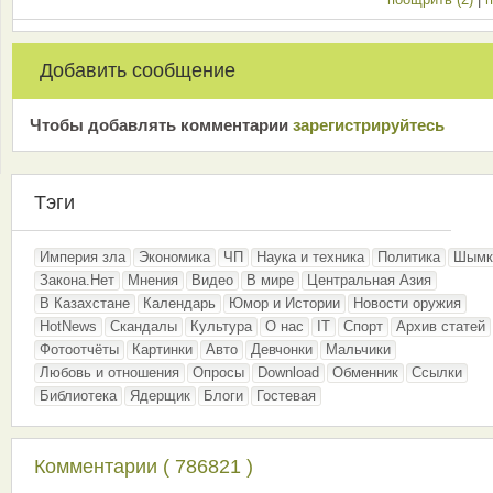
Добавить сообщение
Чтобы добавлять комментарии
зарeгиcтрирyйтeсь
Тэги
Империя зла
Экономика
ЧП
Наука и техника
Политика
Шымк
Закона.Нет
Мнения
Видео
В мире
Центральная Азия
В Казахстане
Календарь
Юмор и Истории
Новости оружия
HotNews
Скандалы
Культура
О нас
IT
Спорт
Архив статей
Фотоотчёты
Картинки
Авто
Девчонки
Мальчики
Любовь и отношения
Опросы
Download
Обменник
Ссылки
Библиотека
Ядерщик
Блоги
Гостевая
Комментарии ( 786821 )