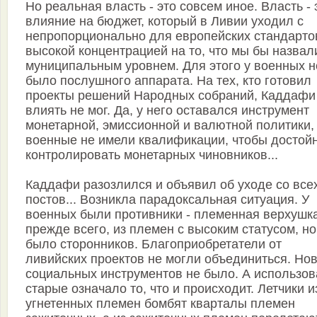
Но реальная власть - это совсем иное. Власть - 
влияние на бюджет, который в Ливии уходил с
непропорционально для европейских стандарто
высокой концентрацией на то, что мы бы назвал
муниципальным уровнем. Для этого у военных н
было послушного аппарата. На тех, кто готовил
проекты решений Народных собраний, Каддафи
влиять не мог. Да, у него оставался инструмент
монетарной, эмиссионной и валютной политики,
военные не имели квалификации, чтобы достой
контролировать монетарных чиновников...
Каддафи разозлился и объявил об уходе со все
постов... Возникла парадоксальная ситуация. У
военных были противники - племенная верхушка
прежде всего, из племен с высоким статусом, но
было сторонников. Благоприобретатели от
ливийских проектов не могли объединиться. Но
социальных инструментов не было. А использов
старые означало то, что и происходит. Летчики и
угнетенных племен бомбят кварталы племен