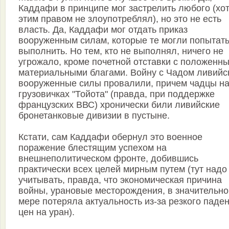
Каддафи в принципе мог застрелить любого (хо
этим правом не злоупотреблял), но это не есть
власть. Да, Каддафи мог отдать приказ
вооруженным силам, которые те могли попытат
выполнить. Но тем, кто не выполнял, ничего не
угрожало, кроме почетной отставки с положенн
материальными благами. Войну с Чадом ливийс
вооруженные силы провалили, причем чадцы н
грузовичках "Тойота" (правда, при поддержке
французских ВВС) хронически били ливийские
бронетанковые дивизии в пустыне.
Кстати, сам Каддафи обернул это военное
поражение блестящим успехом на
внешнеполитическом фронте, добившись
практически всех целей мирным путем (тут надо
учитывать, правда, что экономическая причина
войны, урановые месторождения, в значительно
мере потеряла актуальность из-за резкого паде
цен на уран).