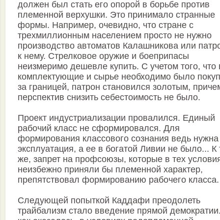
должен был стать его опорой в борьбе против
племенной верхушки. Это принимало странные
формы. Например, очевидно, что стране с
трехмиллионным населением просто не нужно
производство автоматов Калашникова или патр
к нему. Стрелковое оружие и боеприпасы
неизмеримо дешевле купить. С учетом того, что 
комплектующие и сырье необходимо было покуп
за границей, патрон становился золотым, приче
перспектив снизить себестоимость не было.
Проект индустриализации провалился. Единый
рабочий класс не сформировался. Для
формирования классового сознания ведь нужна
эксплуатация, а ее в богатой Ливии не было... К
же, запрет на профсоюзы, которые в тех услови
неизбежно приняли бы племенной характер,
препятствовал формированию рабочего класса.
Следующей попыткой Каддафи преодолеть
трайбализм стало введение прямой демократии.