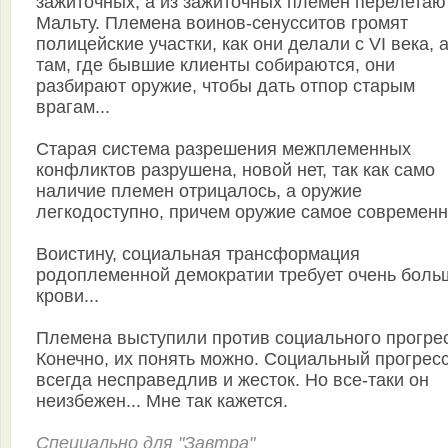
зажиточных, а из зажиточных племен перелетаю
Мальту. Племена воинов-сенусситов громят
полицейские участки, как они делали с VI века, 
там, где бывшие клиенты собираются, они
разбирают оружие, чтобы дать отпор старым
врагам...
Старая система разрешения межплеменных
конфликтов разрушена, новой нет, так как само
наличие племен отрицалось, а оружие
легкодоступно, причем оружие самое современн
Воистину, социальная трансформация
родоплеменной демократии требует очень боль
крови...
Племена выступили против социального прогрес
Конечно, их понять можно. Социальный прогрес
всегда несправедлив и жесток. Но все-таки он
неизбежен... Мне так кажется.
Специально для "Завтра"