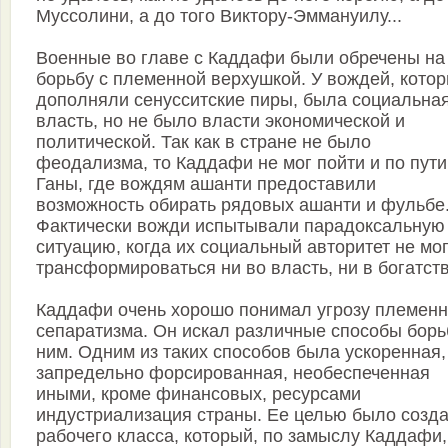
Муссолини, а до того Виктору-Эммануилу...
Военные во главе с Каддафи были обречены на
борьбу с племенной верхушкой. У вождей, кото
дополняли сенусситские пиры, была социальна
власть, но не было власти экономической и
политической. Так как в стране не было
феодализма, то Каддафи не мог пойти и по пути
Ганы, где вождям ашанти предоставили
возможность обирать рядовых ашанти и фульбе
Фактически вожди испытывали парадоксальную
ситуацию, когда их социальный авторитет не мо
трансформироваться ни во власть, ни в богатств
Каддафи очень хорошо понимал угрозу племенн
сепаратизма. Он искал различные способы борь
ним. Одним из таких способов была ускоренная,
запредельно форсированная, необеспеченная
иными, кроме финансовых, ресурсами
индустриализация страны. Ее целью было созд
рабочего класса, который, по замыслу Каддафи,