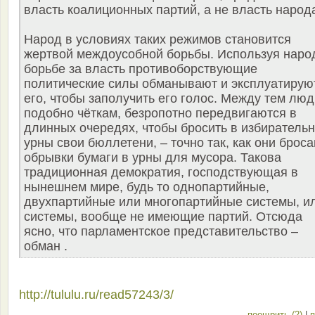
власть коалиционных партий, а не власть народ
Народ в условиях таких режимов становится
жертвой междоусобной борьбы. Используя наро
борьбе за власть противоборствующие
политические силы обманывают и эксплуатирую
его, чтобы заполучить его голос. Между тем люд
подобно чёткам, безропотно передвигаются в
длинных очередях, чтобы бросить в избиратель
урны свои бюллетени, – точно так, как они брос
обрывки бумаги в урны для мусора. Такова
традиционная демократия, господствующая в
нынешнем мире, будь то однопартийные,
двухпартийные или многопартийные системы, и
системы, вообще не имеющие партий. Отсюда
ясно, что парламентское представительство –
обман .
http://tululu.ru/read57243/3/
поощрить (2)
|
п