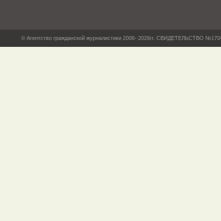
© Агентство гражданской журналистики 2006- 2026гг. СВИДЕТЕЛЬСТВО №17