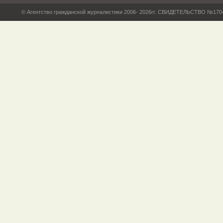
© Агентство гражданской журналистики 2006- 2026гг. СВИДЕТЕЛЬСТВО №17