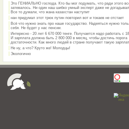
Это ГЕНИАЛЬНО господа. Кто бы мог подумать, что ради этого вс
затевалось. Ни один наш шибко умный эксперт даже не догадывал
Все то думали, что жана казахстан наступит
нан придумал этот трюк путин повторил вот и токаев не отстает
Всё что нужно знать про наше государство. Надеяться нужно толь
себя. Не будет у нас пенсии.
Интересно - 20 лет 6 670 000 тенге. Получается надо работать с 18
И зарплата должна быть 2 800 000 в месяц, чтобы достичь порога
достаточности. Как много людей в стране получают такую зарплат
Не ну, а что? Круто же! Молодцы!
Экологично