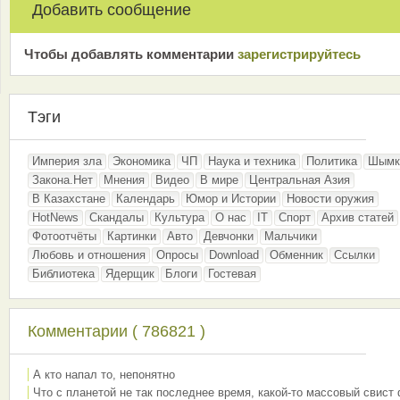
Добавить сообщение
Чтобы добавлять комментарии
зарeгиcтрирyйтeсь
Тэги
Империя зла
Экономика
ЧП
Наука и техника
Политика
Шымк
Закона.Нет
Мнения
Видео
В мире
Центральная Азия
В Казахстане
Календарь
Юмор и Истории
Новости оружия
HotNews
Скандалы
Культура
О нас
IT
Спорт
Архив статей
Фотоотчёты
Картинки
Авто
Девчонки
Мальчики
Любовь и отношения
Опросы
Download
Обменник
Ссылки
Библиотека
Ядерщик
Блоги
Гостевая
Комментарии ( 786821 )
А кто напал то, непонятно
Что с планетой не так последнее время, какой-то массовый свист