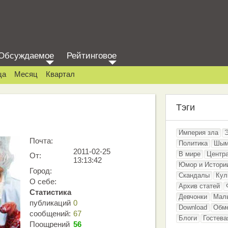
Обсуждаемое
Рейтинговое
ца
Месяц
Квартал
Тэги
Империя зла
Почта:
Политика
Шым
2011-02-25
В мире
Центр
От:
13:13:42
Юмор и Истори
Город:
Скандалы
Кул
О себе:
Архив статей
Статистика
Девчонки
Мал
публикаций
0
Download
Обм
сообщений:
67
Блоги
Гостева
Поощрений
56