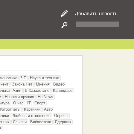
Добавить новость
Экономика
ЧП
Наука и техника
кент
Закона.Нет
Мнения
Видео
альная Азия
В Казахстане
Календарь
и
Новости оружия
HotNews
ьтура
О нас
IT
Спорт
Фотоотчёты
Картинки
Авто
ьчики
Любовь и отношения
Опросы
енник
Ссылки
Библиотека
Ядерщик
я