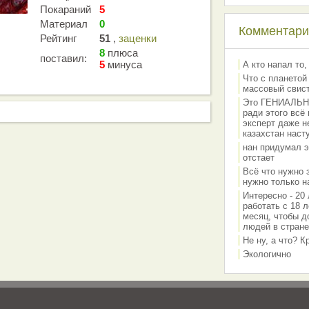
Покараний
5
Материал
0
Комментарии
Рейтинг
51
,
заценки
8
плюса
поставил:
5
минуса
А кто напал то,
Что с планетой
массовый свис
Это ГЕНИАЛЬНО 
ради этого всё
эксперт даже н
казахстан наст
нан придумал э
отстает
Всё что нужно 
нужно только на
Интересно - 20 
работать с 18 л
месяц, чтобы д
людей в стране
Не ну, а что? 
Экологично