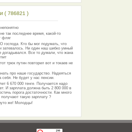
 ( 786821 )
 непонятно
 не так последнее время, какой-то
т фляг
господа. Кто бы мог подумать, что
 и затевалось. Ни один наш шибко умный
е догадывался. Все то думали, что жана
упит
тот трюк путин повторил вот и токаев не
знать про наше государство. Надеяться
 себя. Не будет у нас пенсии.
лет 6 670 000 тенге. Получается надо
ет. И зарплата должна быть 2 800 000 в
остичь порога достаточности. Как много
 получают такую зарплату ?
Круто же! Молодцы!