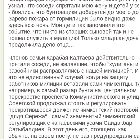
узнал, что соседи спрятали мою жену и детей у с
- боялись, что бунтовщики доберутся до моего до
Зарево пожара от гормилиции было видно даже
здесь всю ночь. Мои дети так запомнили это
событие, что никто из старших сыновей так и не
пошел служить в милицию! Только младшая дочь
продолжила дело отца…
Членов семьи Карабая Калтаева действительно
прятали соседи, не желавшие, чтобы "хулиганы и
разбойники расправлялись с нашей милицией". И
это не единственный случай, когда на защиту
работников милиции вставали сами чимкентцы. Т
например, в самый разгар бунта на центральном
перекрестке проспекта Коммунистического и ули
Советской продолжал стоять и регулировать
прекратившееся движение чимкентский постовой
"дядя Сережа" - самый знаменитый чимкентский
регулировщик с чапаевскими усами Саидакбар
Сатыбалдиев. В этот день его, стоящего, как
обычно, на своем посту, не раз предупреждали с