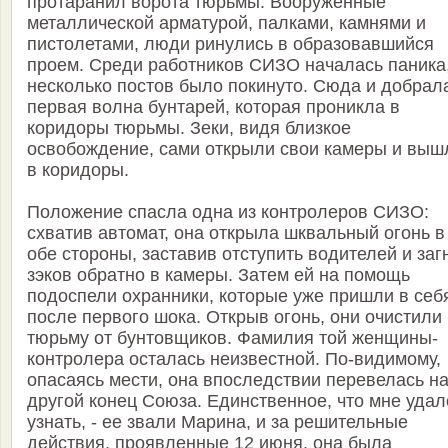
протаранил ворота тюрьмы. Вооруженные
металлической арматурой, палками, камнями и
пистолетами, люди ринулись в образовавшийся
проем. Среди работников СИЗО началась паника
несколько постов было покинуто. Сюда и добрал
первая волна бунтарей, которая проникла в
коридоры тюрьмы. Зеки, видя близкое
освобождение, сами открыли свои камеры и выш
в коридоры.
Положение спасла одна из контролеров СИЗО:
схватив автомат, она открыла шквальный огонь в
обе стороны, заставив отступить водителей и заг
зэков обратно в камеры. Затем ей на помощь
подоспели охранники, которые уже пришли в себ
после первого шока. Открыв огонь, они очистили
тюрьму от бунтовщиков. Фамилия той женщины-
контролера осталась неизвестной. По-видимому,
опасаясь мести, она впоследствии перевелась н
другой конец Союза. Единственное, что мне удал
узнать, - ее звали Марина, и за решительные
действия, проявленные 12 июня, она была