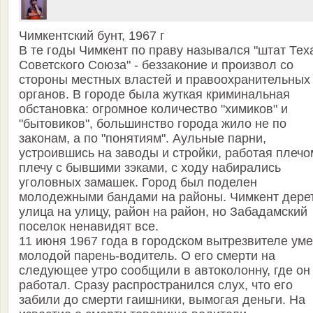
Чимкентский бунт, 1967 г
В те годы Чимкент по праву назывался "штат Тех
Советского Союза" - беззаконие и произвол со
стороны местных властей и правоохранительных
органов. В городе была жуткая криминальная
обстановка: огромное количество "химиков" и
"бытовиков", большинство города жило не по
законам, а по "понятиям". Аульные парни,
устроившись на заводы и стройки, работая плечо
плечу с бывшими зэками, с ходу набирались
уголовных замашек. Город был поделен
молодежными бандами на районы. Чимкент дере
улица на улицу, район на район, но Забадамский
поселок ненавидят все.
11 июня 1967 года в городском вытрезвителе ум
молодой парень-водитель. О его смерти на
следующее утро сообщили в автоколонну, где он
работал. Сразу распространился слух, что его
забили до смерти гаишники, вымогая деньги. На