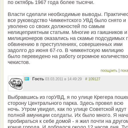
по октябрь 1967 года более тысячи.
Власти сделали необходимые выводы. Практиче
все руководство Чимкентского УВД было снято и
уволено со своих должностей по самым
нелицеприятным статьям. Многие из гаишников и
милиционеров оказались на скамье подсудимых 
обвинению в преступлениях, совершенных ими
задолго до июня 67-го. В чимкентскую милицию
было переведено на работу огромное количество
чекистов.
поощрить
|
пока
Гость
03.03.2011 в 14:49:29
# 109127
Выбравшись из горУВД, я по улице Крегера поше
сторону Центрального парка. Здесь провел всю
ночь. Утром увидел, как по улице Советской идут
полной амуниции солдаты. Их было много. Я нач
пробираться к себе домой - я жил почти на друго
конце города. И добрался около 12 часов дня. Ту