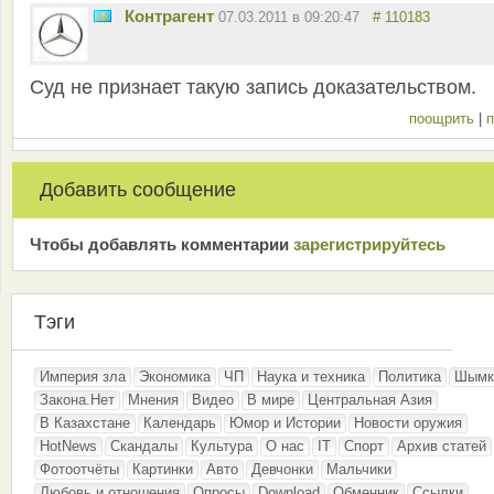
Контрагент
07.03.2011 в 09:20:47
# 110183
Суд не признает такую запись доказательством.
поощрить
|
п
Добавить сообщение
Чтобы добавлять комментарии
зарeгиcтрирyйтeсь
Тэги
Империя зла
Экономика
ЧП
Наука и техника
Политика
Шымк
Закона.Нет
Мнения
Видео
В мире
Центральная Азия
В Казахстане
Календарь
Юмор и Истории
Новости оружия
HotNews
Скандалы
Культура
О нас
IT
Спорт
Архив статей
Фотоотчёты
Картинки
Авто
Девчонки
Мальчики
Любовь и отношения
Опросы
Download
Обменник
Ссылки