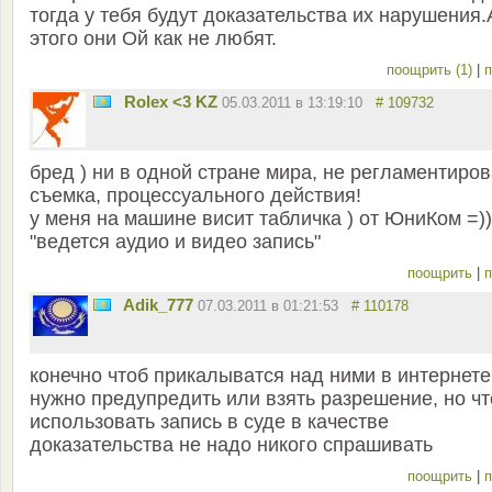
тогда у тебя будут доказательства их нарушения.
этого они Ой как не любят.
поощрить (1)
|
п
Rolex <3 KZ
05.03.2011 в 13:19:10
# 109732
бред ) ни в одной стране мира, не регламентиро
съемка, процессуального действия!
у меня на машине висит табличка ) от ЮниКом =))
"ведется аудио и видео запись"
поощрить
|
п
Adik_777
07.03.2011 в 01:21:53
# 110178
конечно чтоб прикалыватся над ними в интернете
нужно предупредить или взять разрешение, но чт
использовать запись в суде в качестве
доказательства не надо никого спрашивать
поощрить
|
п