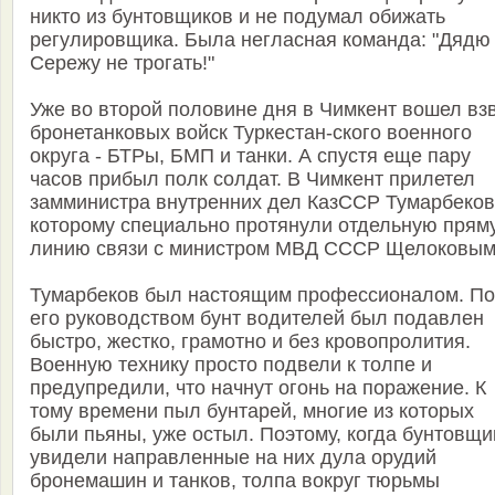
никто из бунтовщиков и не подумал обижать
регулировщика. Была негласная команда: "Дядю
Сережу не трогать!"
Уже во второй половине дня в Чимкент вошел вз
бронетанковых войск Туркестан-ского военного
округа - БТРы, БМП и танки. А спустя еще пару
часов прибыл полк солдат. В Чимкент прилетел
замминистра внутренних дел КазССР Тумарбеков
которому специально протянули отдельную прям
линию связи с министром МВД СССР Щелоковым
Тумарбеков был настоящим профессионалом. П
его руководством бунт водителей был подавлен
быстро, жестко, грамотно и без кровопролития.
Военную технику просто подвели к толпе и
предупредили, что начнут огонь на поражение. К
тому времени пыл бунтарей, многие из которых
были пьяны, уже остыл. Поэтому, когда бунтовщи
увидели направленные на них дула орудий
бронемашин и танков, толпа вокруг тюрьмы