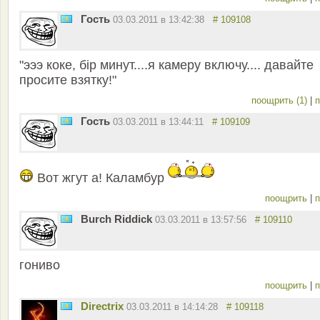
Гость
03.03.2011 в 13:42:38
# 109108
"эээ коке, бiр минут....я камеру включу.... давайте
просите взятку!"
поощрить (1)
|
п
Гость
03.03.2011 в 13:44:11
# 109109
Вот жгут а! Каламбур
поощрить
|
п
Burch Riddick
03.03.2011 в 13:57:56
# 109110
гониво
поощрить
|
п
Directrix
03.03.2011 в 14:14:28
# 109118