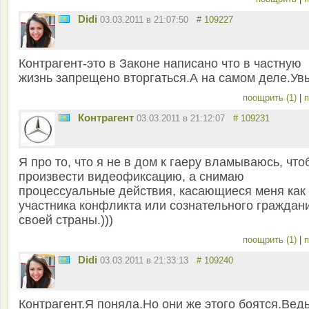
Didi
03.03.2011 в 21:07:50
# 109227
Контрагент-это в Законе написано что в частную
жизнь запрещено вторгаться.А на самом деле.Увы.
поощрить (1)
|
п
Контрагент
03.03.2011 в 21:12:07
# 109231
Я про то, что я не в дом к гаеру вламываюсь, что
произвести видеофиксацию, а снимаю
процессуальные действия, касающиеся меня как
участника конфликта или сознательного граждан
своей страны.)))
поощрить (1)
|
п
Didi
03.03.2011 в 21:33:13
# 109240
Контрагент.Я поняла.Но они же этого боятся.Вед