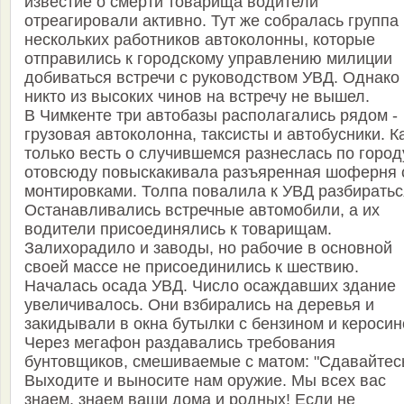
известие о смерти товарища водители
отреагировали активно. Тут же собралась группа 
нескольких работников автоколонны, которые
отправились к городскому управлению милиции
добиваться встречи с руководством УВД. Однако
никто из высоких чинов на встречу не вышел.
В Чимкенте три автобазы располагались рядом -
грузовая автоколонна, таксисты и автобусники. К
только весть о случившемся разнеслась по город
отовсюду повыскакивала разъяренная шоферня 
монтировками. Толпа повалила к УВД разбиратьс
Останавливались встречные автомобили, а их
водители присоединялись к товарищам.
Залихорадило и заводы, но рабочие в основной
своей массе не присоединились к шествию.
Началась осада УВД. Число осаждавших здание
увеличивалось. Они взбирались на деревья и
закидывали в окна бутылки с бензином и керосин
Через мегафон раздавались требования
бунтовщиков, смешиваемые с матом: "Сдавайтес
Выходите и выносите нам оружие. Мы всех вас
знаем, знаем ваши дома и родных! Если не