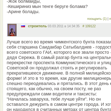
-Жок болмайды,
-Кешириниз мын тенге беруге болама?
-Арине болады.
поощрить (1)
|
п
строитель
03.03.2011 в 14:34:35
# 109122
Лучше всего во время чимкентского бунта показа
себя старшина Саидакбар Сатыбалдиев - гордос
всего советского ГАИ, которого все звали просто 
дядя Сережа. В самый разгар бунта на централь
перекрестке проспекта Коммунистического и ули
Советской он продолжал стоять и регулировать
прекратившееся движение. В полной милицейско
форме! И это в то время, как другие милиционер
спешно переодевались и прятались. В этот день 
стоящего, как обычно, на своем посту, не раз
предупреждали сами водители и таксисты:
"Началась заваруха, тебе лучше уйти". Но он
оставался дежурить в самом центре города. И хо
он находился в считанных метрах от центра бунта