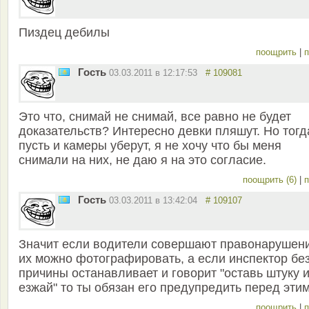
Пиздец дебилы
поощрить
|
п
Гость
03.03.2011 в 12:17:53
# 109081
Это что, снимай не снимай, все равно не будет
доказательств? Интересно девки пляшут. Но тогд
пусть и камеры уберут, я не хочу что бы меня
снимали на них, не даю я на это согласие.
поощрить (6)
|
п
Гость
03.03.2011 в 13:42:04
# 109107
Значит если водители совершают правонарушени
их можно фотографировать, а если инспектор бе
причины останавливает и говорит "оставь штуку 
езжай" то ты обязан его предупредить перед эти
поощрить
|
п