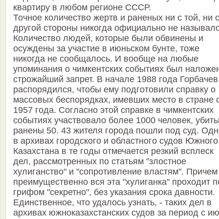
квартиру в любом регионе СССР.
Точное количество жертв и раненых ни с той, ни 
другой стороны никогда официально не называло
Количество людей, которые были обвинены и
осуждены за участие в июньском бунте, тоже
никогда не сообщалось. И вообще на любые
упоминания о чимкентских событиях был наложе
строжайший запрет. В начале 1988 года Горбачев
распорядился, чтобы ему подготовили справку о
массовых беспорядках, имевших место в стране 
1957 года. Согласно этой справке в чимкентских
событиях участвовало более 1000 человек, убиты
ранены 50. 43 жителя города пошли под суд. Одн
в архивах городского и областного судов Южного
Казахстана в те годы отмечается резкий всплеск
дел, рассмотренных по статьям "злостное
хулиганство" и "сопротивление властям". Причем
преимущественно вся эта "хулиганка" проходит п
грифом "секретно", без указания срока давности.
Единственное, что удалось узнать, - таких дел в
архивах южноказахстанских судов за период с и