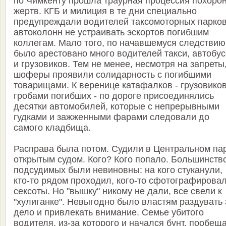
по Чимкенту прошла траурная процессия похоро
жертв. КГБ и милиция в те дни специально
предупреждали водителей таксомоторных парков
автоколонн не устраивать эскортов погибшим
коллегам. Мало того, по начавшемуся следствию
было арестовано много водителей такси, автобу
и грузовиков. Тем не менее, несмотря на запреты
шоферы проявили солидарность с погибшими
товарищами. К веренице катафалков - грузовиков
гробами погибших - по дороге присоединялись
десятки автомобилей, которые с непрерывными
гудками и зажженными фарами следовали до
самого кладбища.
Расправа была потом. Судили в Центральном па
открытым судом. Кого? Кого попало. Большинств
подсудимых были невиновны: на кого стуканули,
кто-то рядом проходил, кого-то сфотографирова
сексоты. Но "вышку" никому не дали, все свели к
"хулиганке". Невыгодно было властям раздувать 
дело и привлекать внимание. Семье убитого
водителя, из-за которого и начался бунт, пообещ