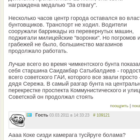
награждена медалью "За отвагу".
Несколько часов центр города оставался во влас
бунтовщиков. Транспорт не ходил. Водители
сооружали баррикады из перевернутых машин,
поджигали милицейские "воронки". Но погромов 
грабежей не было, большинство магазинов
продолжало работать.
Лучше всего во время чимкентского бунта показа
себя старшина Саидакбар Сатыбалдиев - гордос
всего советского ГАИ, которого все звали просто 
дядя Сережа. В самый разгар бунта на централь
перекрестке проспекта Коммунистического и ули
Советской он продолжал стоять
поощрить
|
пока
Гость
03.03.2011 в 14:33:23
# 109121
Аааа Коке сизди камерага тусйруге болама?