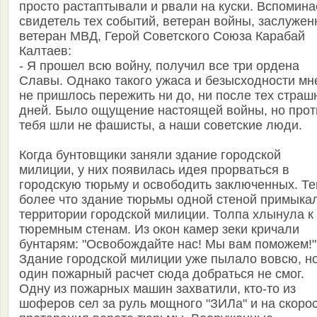
просто растаптывали и рвали на куски. Вспомина
свидетель тех событий, ветеран войны, заслуже
ветеран МВД, Герой Советского Союза Карабай
Калтаев:
- Я прошел всю войну, получил все три ордена
Славы. Однако такого ужаса и безысходности мн
не пришлось пережить ни до, ни после тех страш
дней. Было ощущение настоящей войны, но прот
тебя шли не фашисты, а наши советские люди.
Когда бунтовщики заняли здание городской
милиции, у них появилась идея прорваться в
городскую тюрьму и освободить заключенных. Т
более что здание тюрьмы одной стеной примыкал
территории городской милиции. Толпа хлынула к
тюремным стенам. Из окон камер зеки кричали
бунтарям: "Освобождайте нас! Мы вам поможем!"
Здание городской милиции уже пылало вовсю, но
один пожарный расчет сюда добраться не смог.
Одну из пожарных машин захватили, кто-то из
шоферов сел за руль мощного "ЗИЛа" и на скоро