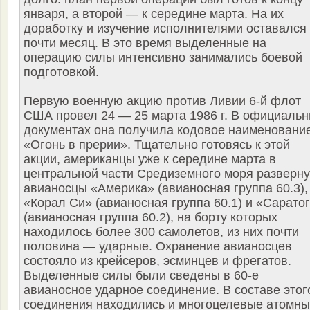
января, а второй — к середине марта. На их
доработку и изучение исполнителями оставался
почти месяц. В это время выделенные на
операцию силы интенсивно занимались боевой
подготовкой.
Первую военную акцию против Ливии 6-й флот
США провел 24 — 25 марта 1986 г. В официаль
документах она получила кодовое наименовани
«Огонь в прерии». Тщательно готовясь к этой
акции, американцы уже к середине марта в
центральной части Средиземного моря разверн
авианосцы «Америка» (авианосная группа 60.3),
«Корал Си» (авианосная группа 60.1) и «Сарато
(авианосная группа 60.2), на борту которых
находилось более 300 самолетов, из них почти
половина — ударные. Охранение авианосцев
состояло из крейсеров, эсминцев и фрегатов.
Выделенные силы были сведены в 60-е
авианосное ударное соединение. В составе этог
соединения находились и многоцелевые атомн