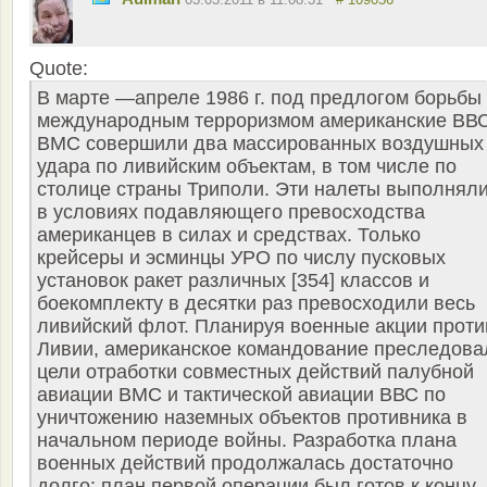
Quote:
В марте —апреле 1986 г. под предлогом борьбы 
международным терроризмом американские ВВС
ВМС совершили два массированных воздушных
удара по ливийским объектам, в том числе по
столице страны Триполи. Эти налеты выполнял
в условиях подавляющего превосходства
американцев в силах и средствах. Только
крейсеры и эсминцы УРО по числу пусковых
установок ракет различных [354] классов и
боекомплекту в десятки раз превосходили весь
ливийский флот. Планируя военные акции проти
Ливии, американское командование преследова
цели отработки совместных действий палубной
авиации ВМС и тактической авиации ВВС по
уничтожению наземных объектов противника в
начальном периоде войны. Разработка плана
военных действий продолжалась достаточно
долго: план первой операции был готов к концу