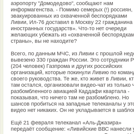
аэропорту "Домодедово", сообщают нам
информагенства. - Помимо семерых (!) россиян,
эвакуированных из охваченной беспорядками
Ливии, Ил-76 доставил в Москву 22 гражданина
иностранных государств». Что-то нет очереди
желающих убежать из «охваченной беспорядка
страны», вы не находите?
Всего, по данным МЧС, из Ливии с прошлой нед
вывезено 330 граждан России. Это сотрудники
(204 человек) Газпрома и других российских
организаций, которые покинули Ливию по коман
своего руководства. Те же, кто живет в Ливии, к
там остался, организовали видео-чат из только 
разбомбленного авиацией Каддафи квартала -
показывая, что ничего там не разбомблено. Но
шансов пробиться на западные телеканалы у эт
видео нет никаких. Он не укладывается в шабло
Ещё 21 февраля телеканал «Аль-Джазира»
передаёт сообщение: «Ливийские ВВС нанесли 