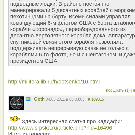
подводные лодки. В районе постоянно
маневрировали 5 десантных кораблей с морски
пехотинцами на борту. Всеми силами управлял
командующий 6-м флотом США с борта штабног
корабля «Коронадо», переоборудованного из
десантно-вертолетного корабля-дока. Аппарату
спутниковой связи этого корабля позволяла
поддерживать непрерывную связь не только с
кораблями 6-го флота, но и с Пентагоном, и даж
президентом США.
http://militera.lib.ru/h/dotsenko/10.html
поощрить (1)
|
п
Goth
04.03.2011 в 03:03:03
# 109315
Здесь интересная статья про Каддафи:
http://www.srpska.ru/article.php?nid=16496
И тут интересно: