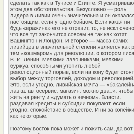
сделать так как в Тунисе и Египте. Я усматриваю
этом два обстоятельства. Безусловно — роль
лидера в Ливии очень значительна и он оказалс
настоящим, если угодно бойцом. Если какая ни
будь «вражина» его не отравит, то, не исключено
что все тут закончится совсем не так как хотят
Вашингтон и Лондон. И второе — масса самих
ливийцев в значительной степени является как 
тем «кошмаром» для революции, о котором пис
В. И. Ленин. Мелкими лавочниками, мелкими
буржуа, способными утопить любой
революционный порыв, если на кону будет стоят
выбор между торговлей, доходом и революцией
Это, если угодно, ливийская мечта — «бакалейн
лавка, автосервис, магазин, можно два..», чтобы
жить на ренту и «думать о вечном». Власти,
раздавая кредиты и субсидии покупают, если
угодно, спокойствие в обществе. И ни за копейки
как некоторые.
Поэтому восток пока может и пожить сам, да вот