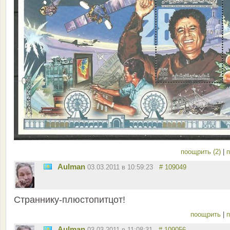
поощрить (2)
|
п
Aulman
03.03.2011 в 10:59:23
# 109049
Страннику-плюстопитцот!
поощрить
|
п
Aulman
03.03.2011 в 11:08:31
# 109056