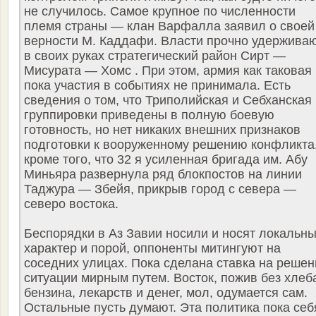
не случилось. Самое крупное по численности
племя страны — клан Варфалла заявил о своей
верности М. Каддафи. Власти прочно удержива
в своих руках стратегический район Сирт —
Мисурата — Хомс . При этом, армия как таковая
пока участия в событиях не принимала. Есть
сведения о том, что Триполийская и Себханская
группировки приведены в полную боевую
готовность, но нет никаких внешних признаков
подготовки к вооруженному решению конфликта
кроме того, что 32 я усиленная бригада им. Абу
Миньяра развернула ряд блокпостов на линии
Таджура — Збейя, прикрыв город с севера —
северо востока.
Беспорядки в Аз Завии носили и носят локальн
характер и порой, оппоненты митингуют на
соседних улицах. Пока сделана ставка на решен
ситуации мирным путем. Восток, пожив без хлеб
бензина, лекарств и денег, мол, одумается сам.
Остальные пусть думают. Эта политика пока себ