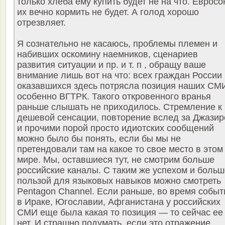
только хлеба ему купить будет не на что. Еврос
их вечно кормить не будет. А голод хорошо
отрезвляет.
Я сознательно не касаюсь, проблемы племен и
набивших оскомину наемников, сценариев
развития ситуации и пр. и т. п , обращу ваше
внимание лишь вот на что: всех граждан России
оказавшихся здесь потрясла позиция наших СМ
особенно ВГТРК. Такого откровенного вранья
раньше слышать не приходилось. Стремление к
дешевой сенсации, повторение вслед за Джазир
и прочими порой просто идиотских сообщений
можно было бы понять, если бы мы не
претендовали там на какое то свое место в этом
мире. Мы, оставшиеся тут, не смотрим больше
российские каналы. С таким же успехом и боль
пользой для языковых навыков можно смотреть
Pentagon Channel. Если раньше, во время событ
в Ираке, Югославии, Афганистана у российских
СМИ еще была какая то позиция — то сейчас ее
нет. И страшно подумать, если это отражение