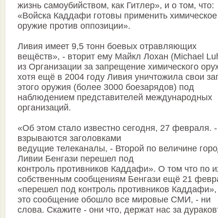
жизнь самоубийством, как Гитлер», и о том, что:
«Войска Каддафи готовы применить химическое
оружие против оппозиции».
Ливия имеет 9,5 тонн боевых отравляющих
вещёств», - вторит ему Майкл Лохан (Michael Lu
из Организации за запрещение химического ору
хотя ещё в 2004 году Ливия уничтожила свои з
этого оружия (более 3000 боезарядов) под
наблюдением представителей международных
организаций.
«Об этом стало известно сегодня, 27 февраля. -
взрываются заголовками
ведущие телеканалы, - Второй по величине гор
Ливии Бенгази перешел под
контроль противников Каддафи». О том что по и
собственным сообщениям Бенгази ещё 21 февр
«перешел под контроль противников Каддафи», 
это сообщение обошло все мировые СМИ, - ни
слова. Скажите - они что, держат нас за дураков