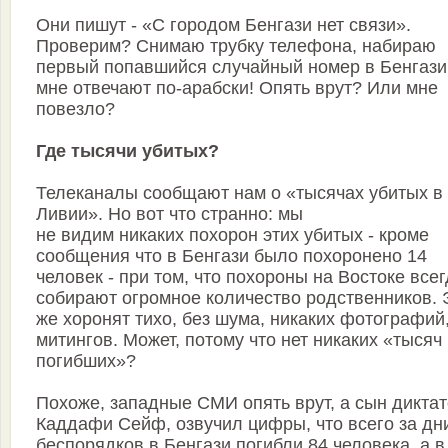
Они пишут - «С городом Бенгази нет связи».
Проверим? Снимаю трубку телефона, набираю
первый попавшийся случайный номер в Бенгази,
мне отвечают по-арабски! Опять врут? Или мне
повезло?
Где тысячи убитых?
Телеканалы сообщают нам о «тысячах убитых в
Ливии». Но вот что странно: мы
не видим никаких похорон этих убитых - кроме
сообщения что в Бенгази было похоронено 14
человек - при том, что похороны на Востоке все
собирают огромное количество родственников. 
же хоронят тихо, без шума, никаких фотографий
митингов. Может, потому что нет никаких «тысяч
погибших»?
Похоже, западные СМИ опять врут, а сын дикта
Каддафи Сейф, озвучил цифры, что всего за дн
беспорядков в Бенгази погибли 84 человека, а в