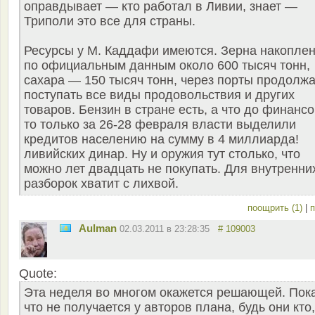
оправдывает — кто работал в Ливии, знает —
Триполи это все для страны.
Ресурсы у М. Каддафи имеются. Зерна накопле
по официальным данным около 600 тысяч тонн,
сахара — 150 тысяч тонн, через порты продолж
поступать все виды продовольствия и других
товаров. Бензин в стране есть, а что до финансо
то только за 26-28 февраля власти выделили
кредитов населению на сумму в 4 миллиарда!
ливийских динар. Ну и оружия тут столько, что
можно лет двадцать не покупать. Для внутренни
разборок хватит с лихвой.
поощрить (1)
|
п
Aulman
02.03.2011 в 23:28:35
# 109003
Quote:
Эта неделя во многом окажется решающей. Пок
что не получается у авторов плана, будь они кто,