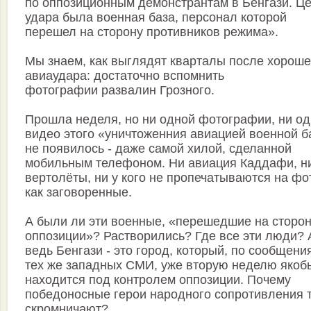
по оппозиционным демонстрантам в Бенгази. Ц
удара была военная база, персонал которой
перешел на сторону противников режима».
Мы знаем, как выглядят кварталы после хороше
авиаудара: достаточно вспомнить
фотографии развалин Грозного.
Прошла неделя, но ни одной фотографии, ни од
видео этого «уничтоженния авиацией военной б
не появилось - даже самой хилой, сделанной
мобильным телефоном. Ни авиация Каддафи, ни
вертолёты, ни у кого не пропечатываются на фот
как заговоренные.
А были ли эти военные, «перешедшие на сторо
оппозиции»? Растворились? Где все эти люди? 
ведь Бенгази - это город, который, по сообщени
тех же западных СМИ, уже вторую неделю якоб
находится под контролем оппозиции. Почему
победоносные герои народного сопротивления 
скромничают?