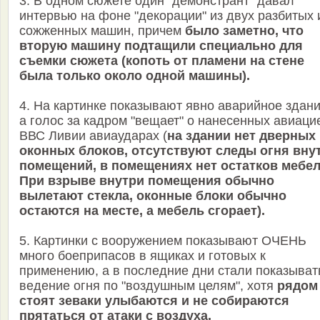
3. В одном сюжете один "демонстрант" давал
интервью на фоне "декорации" из двух разбитых 
сожженных машин, причем
было заметно, что
вторую машину подтащили специально для
съемки сюжета (копоть от пламени на стене
была только около одной машины).
4. На картинке показывают явно аварийное здани
а голос за кадром "вещает" о нанесенных авиаци
ВВС Ливии авиаударах (
на здании нет дверных
оконных блоков, отсутствуют следы огня вну
помещений, в помещениях нет остатков мебел
При взрыве внутри помещения обычно
вылетают стекла, оконные блоки обычно
остаются на месте, а мебель сгорает).
5. Картинки с вооружением показывают ОЧЕНЬ
много боеприпасов в ящиках и готовых к
применению, а в последние дни стали показыват
ведение огня по "воздушным целям", хотя
рядом
стоят зеваки улыбаются и не собираются
прятаться от атаки с воздуха.