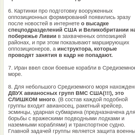
6. Картинки про подготовку вооруженных
оппозиционных формирований появились зразу
после новостей в интернете
о высадке
спецподразделений США и Великобритании н
побережье Ливии
в захваченных оппозицией
районах, и при этом показывают марширующих
оппозиционеров, а
инструктора, которые
проводят занятия в кадр не попадают.
7. Иран ввел свои боевые корабли в Средиземно
море.
8. Для небольшого Средиземного моря нахожден
ДВУХ авианосных групп ВМС США(!!!), это
СЛИШКОМ много
. (В состав каждой подобной
группы входит авианосец, ракетный крейсер,
эсминцы, ударная субмарина (предназначена дл
борьбы с вражескими подводными лодками и
наземными кораблями) и транспортное судно.
Главной задачей группы является защита военн