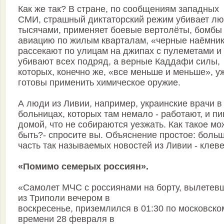
Как же так? В стране, по сообщениям западных
СМИ, страшный диктаторский режим убивает л
тысячами, применяет боевые вертолёты, бомбы
авиацию по жилым кварталам, «черные наёмни
рассекают по улицам на джипах с пулеметами и
убивают всех подряд, а верные Каддафи силы,
которых, конечно же, «все меньше и меньше», у
готовы применить химическое оружие.
А люди из Ливии, например, украинские врачи в
больницах, которых там немало - работают, и п
домой, что не собираются уезжать. Как такое мо
быть?- спросите вы. Объяснение простое: боль
часть так называемых новостей из Ливии - клеве
«Помимо семерых россиян».
«Самолет МЧС с россиянами на борту, вылетев
из Триполи вечером в
воскресенье, приземлился в 01:30 по московско
времени 28 февраля в