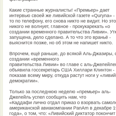
Какие странные журналисты! «Премьер» дает
интервью своей же ливийской газете «Quryna» - 
то по телефону, его снова никто не видит. Но это
никого не волнует, главное - прокукарекать «о
создании временного правительства Ливии». Ут
запущена, дело сделано. А то что это враньё -
выяснится позже, но об этом не напишет никто.
Впрочем, ещё раньше, до всякой Аль-Джазиры, 
создании «временного
правительства Ливии» во главе с аль-Джелейле
объявила госсекретарь США Хиллари Клинтон -
показав всему миру, откуда растут ноги у «ливи
демократии».
Только за последнюю неделю «премьер» аль-
Джелейль успел сообщить нам, что
«Каддафи лично отдал приказ о взорвать самол
американской авиакомпании PanAm в декабре 1
года», о том, что: «Ливийский диктатор покончит