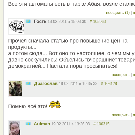
Все эти автоматы есть в парке Абая, возле сталк
поощрить (1)
|
п
Гость
18.02.2011 в 15:08:30
# 105963
Прочел сначала статью про повышение цен на
продукты...
а потом сюда... Вот оно то настоящее, о чем мы 
давно соскучились! Объелись "вчерашние" товар
демократией... Настала пора просыпаться!
поощрить
|
п
Драгослав
18.02.2011 в 19:35:33
# 106128
Помню всё это!
поощрить
|
п
Aulman
19.02.2011 в 13:26:03
# 106315