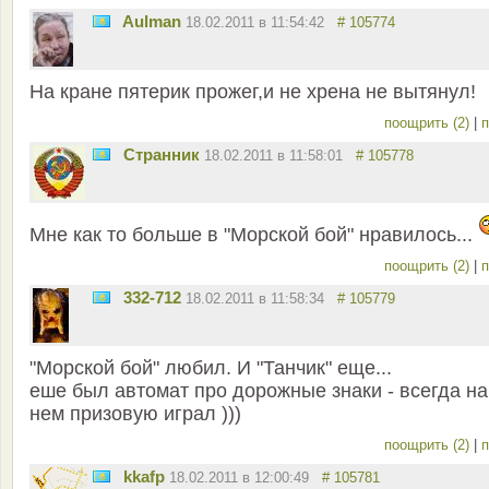
Aulman
18.02.2011 в 11:54:42
# 105774
На кране пятерик прожег,и не хрена не вытянул!
поощрить (2)
|
п
Странник
18.02.2011 в 11:58:01
# 105778
Мне как то больше в "Морской бой" нравилось...
поощрить (2)
|
п
332-712
18.02.2011 в 11:58:34
# 105779
"Морской бой" любил. И "Танчик" еще...
еше был автомат про дорожные знаки - всегда на
нем призовую играл )))
поощрить (2)
|
п
kkafp
18.02.2011 в 12:00:49
# 105781