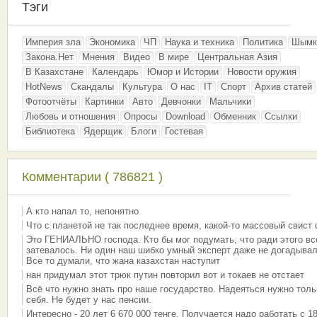
Тэги
Империя зла
Экономика
ЧП
Наука и техника
Политика
Шымк
Закона.Нет
Мнения
Видео
В мире
Центральная Азия
В Казахстане
Календарь
Юмор и Истории
Новости оружия
HotNews
Скандалы
Культура
О нас
IT
Спорт
Архив статей
Фотоотчёты
Картинки
Авто
Девчонки
Мальчики
Любовь и отношения
Опросы
Download
Обменник
Ссылки
Библиотека
Ядерщик
Блоги
Гостевая
Комментарии ( 786821 )
А кто напал то, непонятно
Что с планетой не так последнее время, какой-то массовый свист
Это ГЕНИАЛЬНО господа. Кто бы мог подумать, что ради этого вс
затевалось. Ни один наш шибко умный эксперт даже не догадывал
Все то думали, что жана казахстан наступит
нан придумал этот трюк путин повторил вот и токаев не отстает
Всё что нужно знать про наше государство. Надеяться нужно толь
себя. Не будет у нас пенсии.
Интересно - 20 лет 6 670 000 тенге. Получается надо работать с 18