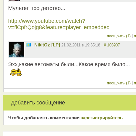
Мультег про детство...
http://www.youtube.com/watch?
v=flCpfrQojg8&feature=player_embedded
поощрить (1)
|
п
NikitOz [LP]
21.02.2011 в 19:35:18
# 106907
Эхх,какие автоматы были...Какое время было...
поощрить (1)
|
п
Добавить сообщение
Чтобы добавлять комментарии
зарeгиcтрирyйтeсь