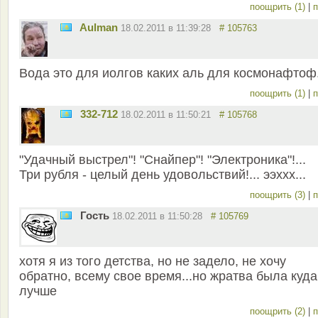
поощрить (1)
|
п
Aulman
18.02.2011 в 11:39:28
# 105763
Вода это для иолгов каких аль для космонафтоф
поощрить (1)
|
п
332-712
18.02.2011 в 11:50:21
# 105768
"Удачный выстрел"! "Снайпер"! "Электроника"!...
Три рубля - целый день удовольствий!... ээххх...
поощрить (3)
|
п
Гость
18.02.2011 в 11:50:28
# 105769
хотя я из того детства, но не задело, не хочу
обратно, всему свое время...но жратва была куда
лучше
поощрить (2)
|
п