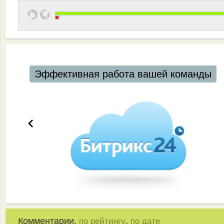
фе
Комментарии,
,
по рейтингу
по дате