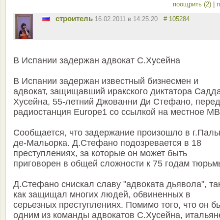
поощрить (2)
|
п
строитель
16.02.2011 в 14:25:20
# 105284
В Испании задержан адвокат С.Хусейна
В Испании задержан известный бизнесмен и
адвокат, защищавший иракского диктатора Садд
Хусейна, 55-летний Джованни Ди Стефано, перед
радиостанция Europe1 со ссылкой на местное МВ
Сообщается, что задержание произошло в г.Паль
де-Мальорка. Д.Стефано подозревается в 18
преступлениях, за которые он может быть
приговорен в общей сложности к 75 годам тюрьм
Д.Стефано снискал славу "адвоката дьявола", та
как защищал многих людей, обвиненных в
серьезных преступлениях. Помимо того, что он б
одним из команды адвокатов С.Хусейна, итальян