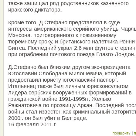
также защищал ряд родственников казненного
иракского диктатора.
Кроме того, Д.Стефано представлял в суде
интересы американского серийного убийцы Чарл
Мэнсона, приговоренного к пожизненному
тюремному сроку, и британского налетчика Ронни
Биггса. Последний украл 2,6 млн фунтов стерлин
при ограблении почтового поезда Глазго-Лондон.
Д.Стефано был близким другом экс-президента
Югославии Слободана Милошевича, который
предоставил юристу югославский паспорт.
Итальянец также был личным юрисконсультом
лидера сербских вооруженных формирований в
гражданской войне 1991-1995гг. Желько
Ражнатовича по прозвищу Аркан. Последний пос
войны стал известен как криминальный авторитет
2000г. он был убит в Белграде.
16 февраля 2011 г.
поощрить
|
п