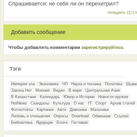
Спрашивается: не себя ли он перехитрил?
поощрить (1)
|
п
Добавить сообщение
Чтобы добавлять комментарии
зарeгиcтрирyйтeсь
Тэги
Империя зла
Экономика
ЧП
Наука и техника
Политика
Шымк
Закона.Нет
Мнения
Видео
В мире
Центральная Азия
В Казахстане
Календарь
Юмор и Истории
Новости оружия
HotNews
Скандалы
Культура
О нас
IT
Спорт
Архив статей
Фотоотчёты
Картинки
Авто
Девчонки
Мальчики
Любовь и отношения
Опросы
Download
Обменник
Ссылки
Библиотека
Ядерщик
Блоги
Гостевая