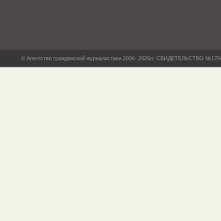
© Агентство гражданской журналистики 2006- 2026гг. СВИДЕТЕЛЬСТВО №17