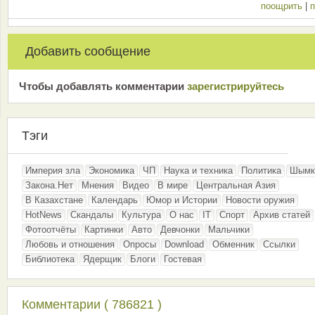
поощрить
|
п
Добавить сообщение
Чтобы добавлять комментарии
зарeгиcтрирyйтeсь
Тэги
Империя зла
Экономика
ЧП
Наука и техника
Политика
Шымк
Закона.Нет
Мнения
Видео
В мире
Центральная Азия
В Казахстане
Календарь
Юмор и Истории
Новости оружия
HotNews
Скандалы
Культура
О нас
IT
Спорт
Архив статей
Фотоотчёты
Картинки
Авто
Девчонки
Мальчики
Любовь и отношения
Опросы
Download
Обменник
Ссылки
Библиотека
Ядерщик
Блоги
Гостевая
Комментарии ( 786821 )