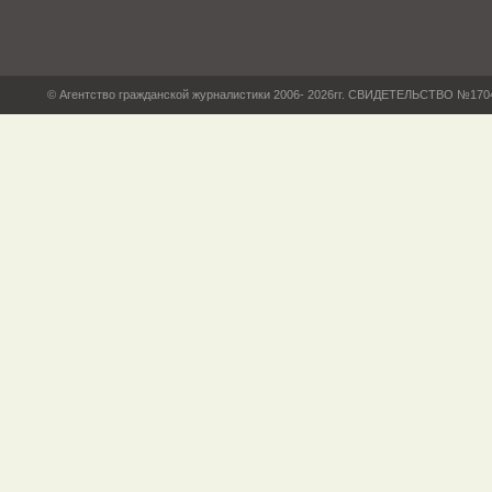
© Агентство гражданской журналистики 2006- 2026гг. СВИДЕТЕЛЬСТВО №17