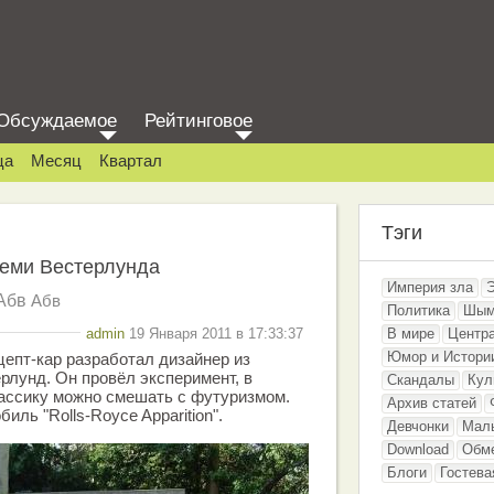
Обсуждаемое
Рейтинговое
ца
Месяц
Квартал
Тэги
реми Вестерлунда
Империя зла
Абв
Абв
Политика
Шым
admin
19 Января 2011 в 17:33:37
В мире
Центр
Юмор и Истори
епт-кар разработал дизайнер из
лунд. Он провёл эксперимент, в
Скандалы
Кул
лассику можно смешать с футуризмом.
Архив статей
иль "Rolls-Royce Apparition".
Девчонки
Мал
Download
Обм
Блоги
Гостева