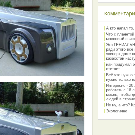
Комментарии
А кто напал то,
Что с планетой
массовый свис
Это ГЕНИАЛЬНО 
ради этого всё
эксперт даже н
казахстан наст
нан придумал э
отстает
Всё что нужно 
нужно только на
Интересно - 20 
работать с 18 л
месяц, чтобы д
людей в стране
Не ну, а что? 
Экологично