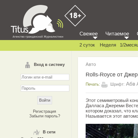
Свежее
Читаемое
2 суток
Неделя
1/2меся
Авто
Вход в систему
Rolls-Royce от Дже
Абв
Печать:
Шрифт:
Этот семиметровый конц
Далласа Джереми Вестер
котором доказал, что к
Регистрация
Называется этот автомоб
Забыли пароль?
В сети