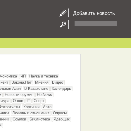
Добавить новость
Экономика
ЧП
Наука и техника
кент
Закона.Нет
Мнения
Видео
альная Азия
В Казахстане
Календарь
и
Новости оружия
HotNews
ьтура
О нас
IT
Спорт
Фотоотчёты
Картинки
Авто
ьчики
Любовь и отношения
Опросы
енник
Ссылки
Библиотека
Ядерщик
я