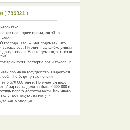
 ( 786821 )
 непонятно
 не так последнее время, какой-то
т фляг
господа. Кто бы мог подумать, что
 и затевалось. Ни один наш шибко умный
е догадывался. Все то думали, что жана
упит
тот трюк путин повторил вот и токаев не
знать про наше государство. Надеяться
 себя. Не будет у нас пенсии.
лет 6 670 000 тенге. Получается надо
ет. И зарплата должна быть 2 800 000 в
остичь порога достаточности. Как много
 получают такую зарплату ?
Круто же! Молодцы!