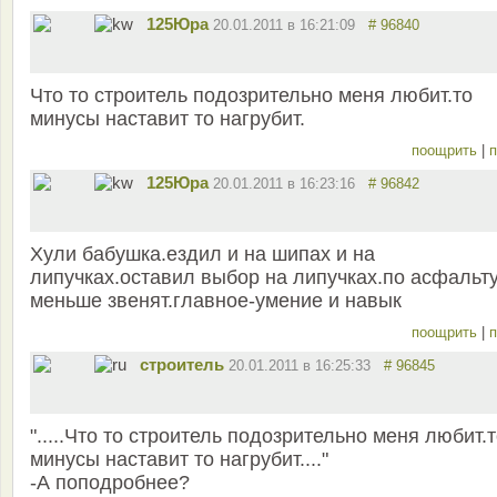
125Юра
20.01.2011 в 16:21:09
# 96840
Что то строитель подозрительно меня любит.то
минусы наставит то нагрубит.
поощрить
|
п
125Юра
20.01.2011 в 16:23:16
# 96842
Хули бабушка.ездил и на шипах и на
липучках.оставил выбор на липучках.по асфальт
меньше звенят.главное-умение и навык
поощрить
|
п
строитель
20.01.2011 в 16:25:33
# 96845
".....Что то строитель подозрительно меня любит.
минусы наставит то нагрубит...."
-А поподробнее?