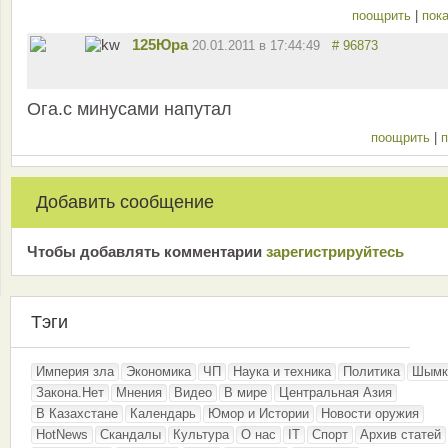
поощрить
|
пока
125Юра
20.01.2011 в 17:44:49
# 96873
Ога.с минусами напутал
поощрить
|
п
Добавить сообщение
Чтобы добавлять комментарии
зарeгиcтрирyйтeсь
Тэги
Империя зла
Экономика
ЧП
Наука и техника
Политика
Шымк
Закона.Нет
Мнения
Видео
В мире
Центральная Азия
В Казахстане
Календарь
Юмор и Истории
Новости оружия
HotNews
Скандалы
Культура
О нас
IT
Спорт
Архив статей