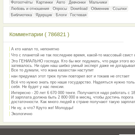
Фотоотчёты
Картинки
Авто
Девчонки
Мальчики
Любовь и отношения
Опросы
Download
Обменник
Ссылки
Библиотека
Ядерщик
Блоги
Гостевая
Комментарии ( 786821 )
А кто напал то, непонятно
Что с планетой не так последнее время, какой-то массовый свист
Это ГЕНИАЛЬНО господа. Кто бы мог подумать, что ради этого вс
затевалось. Ни один наш шибко умный эксперт даже не догадывал
Все то думали, что жана казахстан наступит
нан придумал этот трюк путин повторил вот и токаев не отстает
Всё что нужно знать про наше государство. Надеяться нужно толь
себя. Не будет у нас пенсии.
Интересно - 20 лет 6 670 000 тенге. Получается надо работать с 18
И зарплата должна быть 2 800 000 в месяц, чтобы достичь порога
достаточности. Как много людей в стране получают такую зарплат
Не ну, а что? Круто же! Молодцы!
Экологично