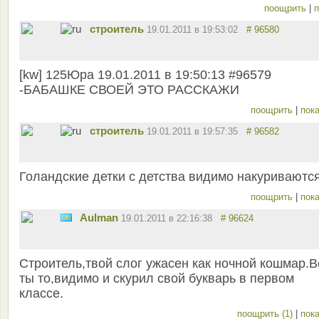
поощрить
|
п
строитель
19.01.2011 в 19:53:02
# 96580
[kw] 125Юра 19.01.2011 в 19:50:13 #96579
-БАБАШКЕ СВОЕЙ ЭТО РАССКАЖИ
поощрить
|
пока
строитель
19.01.2011 в 19:57:35
# 96582
Голандские детки с детства видимо накуриваютс
поощрить
|
пока
Aulman
19.01.2011 в 22:16:38
# 96624
Строитель,твой слог ужасен как ночной кошмар.В
ты то,видимо и скурил свой букварь в первом
классе.
поощрить (1)
|
пока