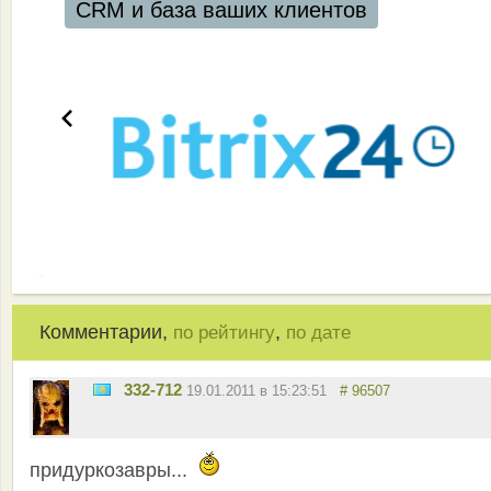
CRM и база ваших клиентов
Комментарии,
,
по рейтингу
по дате
332-712
19.01.2011 в 15:23:51
# 96507
придуркозавры...