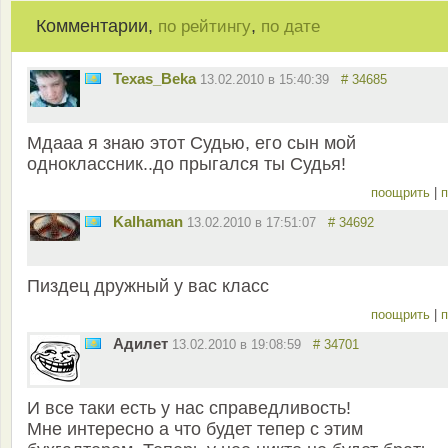
Комментарии,
,
по рейтингу
по дате
Texas_Beka
13.02.2010 в 15:40:39
# 34685
Мдааа я знаю этот Судью, его сын мой
одноклассник..до прыгался ты Судья!
поощрить
|
п
Kalhaman
13.02.2010 в 17:51:07
# 34692
Пиздец дружный у вас класс
поощрить
|
п
Адилет
13.02.2010 в 19:08:59
# 34701
И все таки есть у нас справедливость!
Мне интересно а что будет тепер с этим