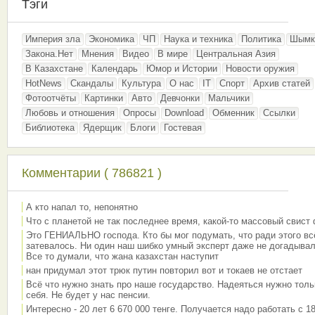
Тэги
Империя зла
Экономика
ЧП
Наука и техника
Политика
Шымк
Закона.Нет
Мнения
Видео
В мире
Центральная Азия
В Казахстане
Календарь
Юмор и Истории
Новости оружия
HotNews
Скандалы
Культура
О нас
IT
Спорт
Архив статей
Фотоотчёты
Картинки
Авто
Девчонки
Мальчики
Любовь и отношения
Опросы
Download
Обменник
Ссылки
Библиотека
Ядерщик
Блоги
Гостевая
Комментарии ( 786821 )
А кто напал то, непонятно
Что с планетой не так последнее время, какой-то массовый свист
Это ГЕНИАЛЬНО господа. Кто бы мог подумать, что ради этого вс
затевалось. Ни один наш шибко умный эксперт даже не догадывал
Все то думали, что жана казахстан наступит
нан придумал этот трюк путин повторил вот и токаев не отстает
Всё что нужно знать про наше государство. Надеяться нужно толь
себя. Не будет у нас пенсии.
Интересно - 20 лет 6 670 000 тенге. Получается надо работать с 18