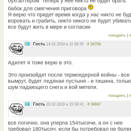
бухгалтером. Теперь у нее никто не будет брать
бабок для смягчения приговора
Я верю что придет время когда у нас никто не бу
воровать и грабить, никто никого не будет убивать
все будут жить в мире и согласии
поощрить
|
п
Гость
14.02.2010 в 11:58:35
# 34759
Адилет я тоже верю в это.
Это произойдет после термоядерной войны - все
вымрут, будет ледяная пустыня - и тишина, тольк
шум падающего снега и вой метели.
поощрить
|
п
Гость
15.02.2010 в 15:50:41
# 34847
все логично. она уперла 154тысячи, а он с нее
требовал 180тысяч. если бы потребовал не боле