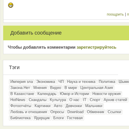
поощрить
|
п
Добавить сообщение
Чтобы добавлять комментарии
зарeгиcтрирyйтeсь
Тэги
Империя зла
Экономика
ЧП
Наука и техника
Политика
Шымк
Закона.Нет
Мнения
Видео
В мире
Центральная Азия
В Казахстане
Календарь
Юмор и Истории
Новости оружия
HotNews
Скандалы
Культура
О нас
IT
Спорт
Архив статей
Фотоотчёты
Картинки
Авто
Девчонки
Мальчики
Любовь и отношения
Опросы
Download
Обменник
Ссылки
Библиотека
Ядерщик
Блоги
Гостевая