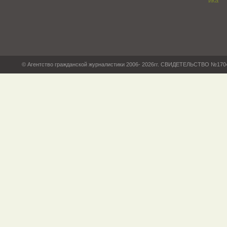
© Агентство гражданской журналистики 2006- 2026гг. СВИДЕТЕЛЬСТВО №17