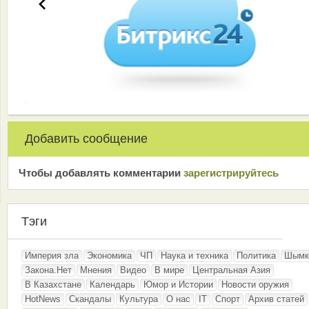
Добавить сообщение
Чтобы добавлять комментарии
зарeгиcтрирyйтeсь
Тэги
Империя зла
Экономика
ЧП
Наука и техника
Политика
Шымк
Закона.Нет
Мнения
Видео
В мире
Центральная Азия
В Казахстане
Календарь
Юмор и Истории
Новости оружия
HotNews
Скандалы
Культура
О нас
IT
Спорт
Архив статей