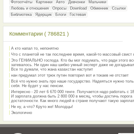
Фотоотчёты
Картинки
Авто
Девчонки
Мальчики
Любовь и отношения
Опросы
Download
Обменник
Ссылки
Библиотека
Ядерщик
Блоги
Гостевая
Комментарии ( 786821 )
А кто напал то, непонятно
Что с планетой не так последнее время, какой-то массовый свист
Это ГЕНИАЛЬНО господа. Кто бы мог подумать, что ради этого вс
затевалось. Ни один наш шибко умный эксперт даже не догадывал
Все то думали, что жана казахстан наступит
нан придумал этот трюк путин повторил вот и токаев не отстает
Всё что нужно знать про наше государство. Надеяться нужно толь
себя. Не будет у нас пенсии.
Интересно - 20 лет 6 670 000 тенге. Получается надо работать с 18
И зарплата должна быть 2 800 000 в месяц, чтобы достичь порога
достаточности. Как много людей в стране получают такую зарплат
Не ну, а что? Круто же! Молодцы!
Экологично