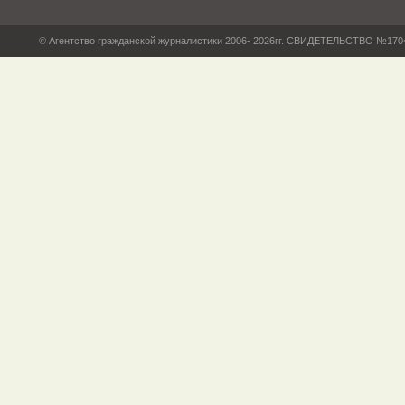
© Агентство гражданской журналистики 2006- 2026гг. СВИДЕТЕЛЬСТВО №17