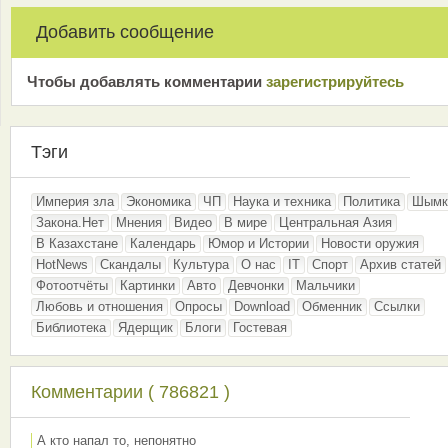
Добавить сообщение
Чтобы добавлять комментарии
зарeгиcтрирyйтeсь
Тэги
Империя зла
Экономика
ЧП
Наука и техника
Политика
Шымк
Закона.Нет
Мнения
Видео
В мире
Центральная Азия
В Казахстане
Календарь
Юмор и Истории
Новости оружия
HotNews
Скандалы
Культура
О нас
IT
Спорт
Архив статей
Фотоотчёты
Картинки
Авто
Девчонки
Мальчики
Любовь и отношения
Опросы
Download
Обменник
Ссылки
Библиотека
Ядерщик
Блоги
Гостевая
Комментарии ( 786821 )
А кто напал то, непонятно