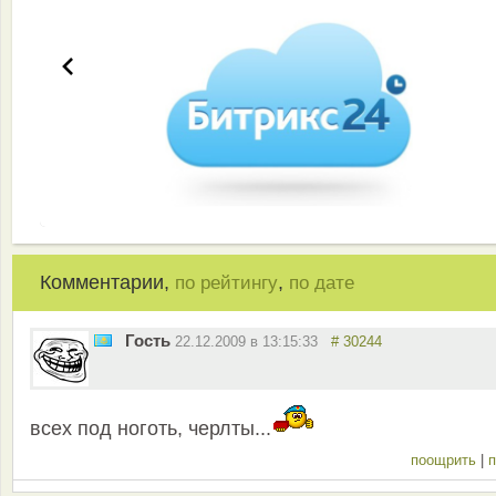
Комментарии,
,
по рейтингу
по дате
Гость
22.12.2009 в 13:15:33
# 30244
всех под ноготь, черлты...
поощрить
|
п