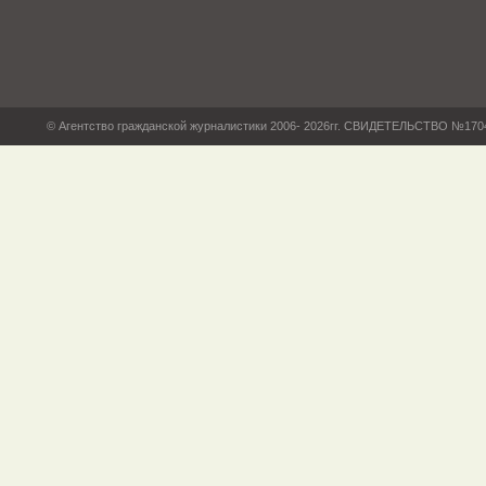
© Агентство гражданской журналистики 2006- 2026гг. СВИДЕТЕЛЬСТВО №17