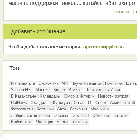
машина поддержки танков... китайсы ибат иха ро
поощрить
|
п
Добавить сообщение
Чтобы добавлять комментарии
зарeгиcтрирyйтeсь
Тэги
Империя зла
Экономика
ЧП
Наука и техника
Политика
Шымк
Закона.Нет
Мнения
Видео
В мире
Центральная Азия
В Казахстане
Календарь
Юмор и Истории
Новости оружия
HotNews
Скандалы
Культура
О нас
IT
Спорт
Архив статей
Фотоотчёты
Картинки
Авто
Девчонки
Мальчики
Любовь и отношения
Опросы
Download
Обменник
Ссылки
Библиотека
Ядерщик
Блоги
Гостевая