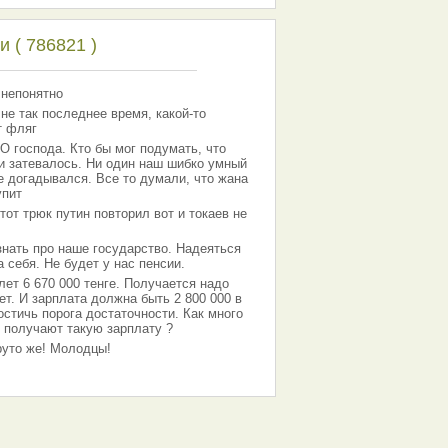
 ( 786821 )
 непонятно
 не так последнее время, какой-то
т фляг
господа. Кто бы мог подумать, что
 и затевалось. Ни один наш шибко умный
е догадывался. Все то думали, что жана
упит
тот трюк путин повторил вот и токаев не
знать про наше государство. Надеяться
 себя. Не будет у нас пенсии.
лет 6 670 000 тенге. Получается надо
ет. И зарплата должна быть 2 800 000 в
остичь порога достаточности. Как много
 получают такую зарплату ?
Круто же! Молодцы!