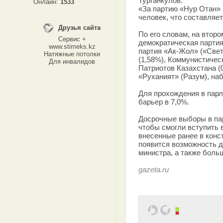
Турганкулов.
Онлайн:
1533
«За партию «Нур Отан» 
человек, что составляет
Друзья сайта
По его словам, на втор
Сервис +
демократическая партия
www.stimeks.kz
партия «Ак-Жол» («Свет
Натяжные потолки
(1,58%), Коммунистическ
Для инвалидов
Патриотов Казахстана (
«Руханият» (Разум), на
Для прохождения в пар
барьер в 7,0%.
Досрочные выборы в па
чтобы смогли вступить 
внесенные ранее в конс
появится возможность д
министра, а также боль
gazeta.ru