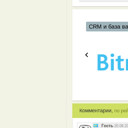
CRM и база в
Комментарии,
по ре
Гость
20.08.2