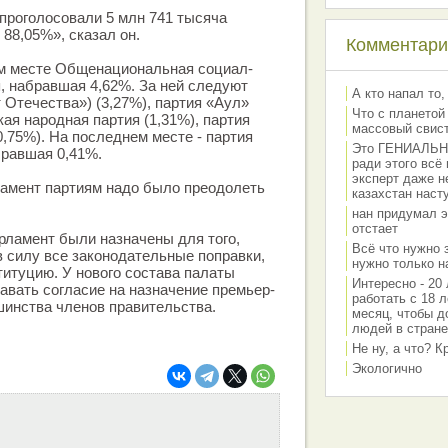
проголосовали 5 млн 741 тысяча
 88,05%», сказал он.
Комментарии
ом месте Общенациональная социал-
, набравшая 4,62%. За ней следуют
А кто напал то,
 Отечества») (3,27%), партия «Аул»
Что с планетой
ая народная партия (1,31%), партия
массовый свис
0,75%). На последнем месте - партия
Это ГЕНИАЛЬНО 
бравшая 0,41%.
ради этого всё
эксперт даже н
ламент партиям надо было преодолеть
казахстан наст
нан придумал э
отстает
рламент были назначены для того,
Всё что нужно 
в силу все законодательные поправки,
нужно только на
титуцию. У нового состава палаты
Интересно - 20 
авать согласие на назначение премьер-
работать с 18 л
шинства членов правительства.
месяц, чтобы д
людей в стране
Не ну, а что? 
Экологично