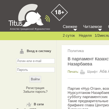
Свежее
Читаемое
2 суток
Неделя
1/2меся
Политика
Вход в систему
В парламент Казахс
Назарбаева
Абв
Печать:
Шрифт:
Регистрация
Партия «Нур Отан», воз
Забыли пароль?
Нурсултаном Назарбаев
субботу парламентских 
Такие предварительные 
В сети
брифинге глава Центри