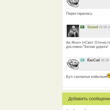
Перестарались
Sosed
20.08.
Ак-Жол» («Свет Отечеств
дословно "Белая дорога"
ЌасСаќ
08.08
Бул сахналык койылым
Добавить сообщени