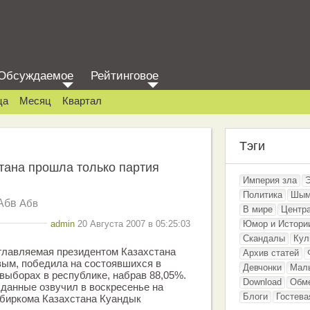
Обсуждаемое
Рейтинговое
ца
Месяц
Квартал
Тэги
тана прошла только партия
Империя зла
Политика
Шым
Абв
Абв
В мире
Центр
admin
20 Августа 2007 в 05:25:03
Юмор и Истори
Скандалы
Кул
главляемая президентом Казахстана
Архив статей
ым, победила на состоявшихся в
Девчонки
Мал
выборах в республике, набрав 88,05%.
Download
Обм
данные озвучил в воскресенье на
Блоги
Гостева
збиркома Казахстана Куандык