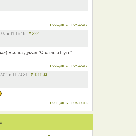
поощрить
|
покарать
2007 в 11:15:18
# 222
а») Всегда думал "Светлый Путь"
поощрить
|
покарать
.2011 в 11:20:24
# 138133
поощрить
|
покарать
е