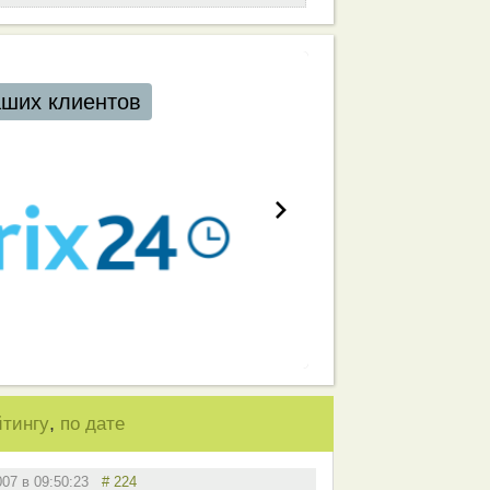
аших клиентов
,
йтингу
по дате
007 в 09:50:23
# 224