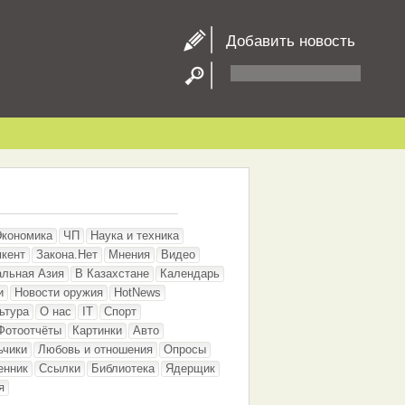
Добавить новость
Экономика
ЧП
Наука и техника
кент
Закона.Нет
Мнения
Видео
альная Азия
В Казахстане
Календарь
и
Новости оружия
HotNews
ьтура
О нас
IT
Спорт
Фотоотчёты
Картинки
Авто
ьчики
Любовь и отношения
Опросы
енник
Ссылки
Библиотека
Ядерщик
я