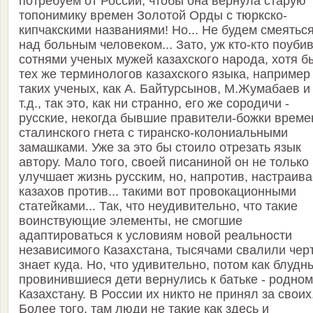
потребуем от России, чтобы она вернула старую
топонимику времен Золотой Орды с тюркско-
кипчакскими названиями! Но... Не будем смеятьс
над больным человеком... Зато, уж кто-кто поуби
сотнями ученых мужей казахского народа, хотя б
тех же терминологов казахского языка, например
таких ученых, как А. Байтурсынов, М.Жумабаев и
т.д., так это, как ни странно, его же сородичи -
русские, некогда бывшие правители-божки време
сталинского гнета с тиранско-колониальными
замашками. Уже за это бы стоило отрезать язык
автору. Мало того, своей писаниной он не только
улучшает жизнь русским, но, напротив, настраива
казахов против... такими вот провокационными
статейками... Так, что неудивительно, что такие
воинствующие элементы, не смогшие
адаптироваться к условиям новой реальности
независимого Казахстана, тысячами свалили чер
знает куда. Но, что удивительно, потом как блудн
провинившиеся дети вернулись к батьке - родном
Казахстану. В России их никто не принял за своих
Более того, там люди не такие как здесь и