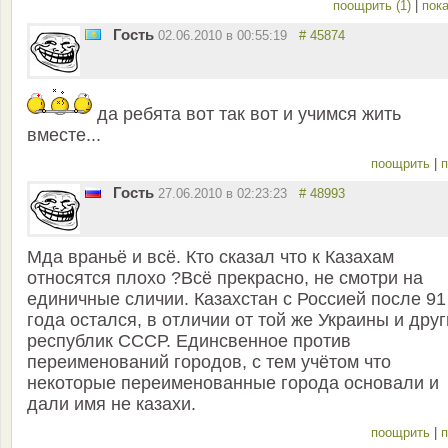
поощрить (1)
|
пока
Гость
02.06.2010 в 00:55:19
# 45874
да ребята вот так вот и учимся жить
вместе...
поощрить
|
п
Гость
27.06.2010 в 02:23:23
# 48993
Мда враньё и всё. Кто сказал что к Казахам
относятся плохо ?Всё прекрасно, не смотри на
единичные сличии. Казахстан с Россией после 91
года остался, в отличии от той же Украины и друг
республик СССР. Единсвенное против
переименований городов, с тем учётом что
некоторые переименованные города основали и
дали имя не казахи.
поощрить
|
п