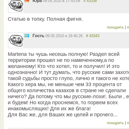
Юра
09.05.2010 в 17:53:09
# 43338
Статью в топку. Полная фигня.
поощрить
|
п
Гость
09.05.2010 в 18:46:26
# 43343
Martena ты чушь несешь полную! Раздел всей
территории прошел не по намеченному,а по
желанному! Кто что хотел, то и получил! И это
однозначно! И тут думать, что русские сами захо
такой судьбы просто глупо, лично я такого не хот
Какого хера мы, не меньше чем 33 процента от
общего количества казахов в стране не сделали
ничего? Да потому что мы русские-лохи!. Были , е
и будем! Но когда проснемся, то порвем всех
инакомыслящих! Для их же блага!
Для Вас же, для Ваших же целей и прочего...
поощрить
|
п