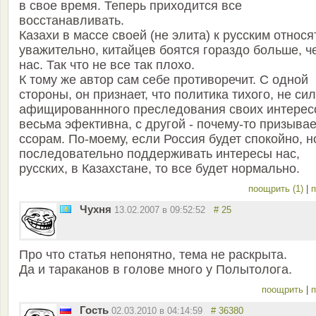
в свое время. Теперь приходится все
восстанавливать.
Казахи в массе своей (не элита) к русским относя
уважительно, китайцев боятся гораздо больше, ч
нас. Так что не все так плохо.
К тому же автор сам себе противоречит. С одной
стороны, он признает, что политика тихого, не си
афищированнного преследования своих интерес
весьма эфективна, с другой - почему-то призывае
ссорам. По-моему, если Россия будет спокойно, н
последовательно поддерживать интересы нас,
русских, в Казахстане, то все будет нормально.
поощрить (1)
|
п
Чухня
13.02.2007 в 09:52:52
# 25
Про что статья непонятно, тема не раскрыта.
Да и тараканов в голове много у Полытолога.
поощрить
|
п
Гость
02.03.2010 в 04:14:59
# 36380