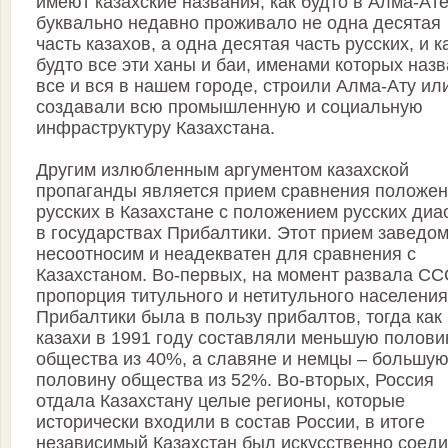
имеют казахские названия, как будто в Алма-Ат
буквально недавно проживало не одна десятая
часть казахов, а одна десятая часть русских, и к
будто все эти ханы и баи, именами которых наз
все и вся в нашем городе, строили Алма-Ату ил
создавали всю промышленную и социальную
инфраструктуру Казахстана.
Другим излюбленным аргументом казахской
пропаганды является прием сравнения положе
русских в Казахстане с положением русских диа
в государствах Прибалтики. Этот прием заведо
несоотносим и неадекватен для сравнения с
Казахстаном. Во-первых, на момент развала С
пропорция титульного и нетитульного населения
Прибалтики была в пользу прибалтов, тогда как
казахи в 1991 году составляли меньшую полови
общества из 40%, а славяне и немцы – большу
половину общества из 52%. Во-вторых, Россия
отдала Казахстану целые регионы, которые
исторически входили в состав России, в итоге
независимый Казахстан был искусственно соед