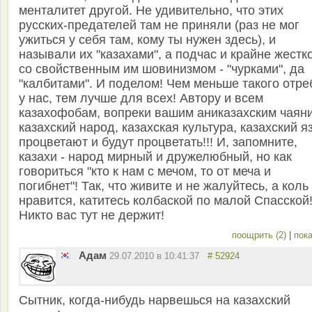
менталитет другой. Не удивительно, что этих
русских-предателей там не приняли (раз не мог
ужиться у себя там, кому ты нужен здесь), и
называли их "казахами", а подчас и крайне жестко
со свойственным им шовинизмом - "чурками", да
"калбитами". И поделом! Чем меньше такого отре
у нас, тем лучше для всех! Автору и всем
казахофобам, вопреки вашим аниказахским чаян
казахский народ, казахская культура, казахский я
процветают и будут процветать!!! И, запомните,
казахи - народ мирный и дружелюбный, но как
говориться "кто к нам с мечом, то от меча и
погибнет"! Так, что живите и не жалуйтесь, а коль
нравится, катитесь колбаской по малой Спасской
Никто вас тут не держит!
поощрить (2)
|
пока
Адам
29.07.2010 в 10:41:37
# 52924
Сытник, когда-нибудь нарвешься на казахский