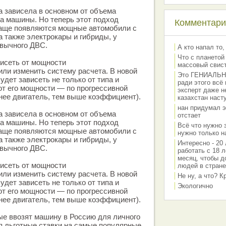
 зависела в основном от объема
ка машины. Но теперь этот подход
Комментарии
 чаще появляются мощные автомобили с
 также электрокары и гибриды, у
ивычного ДВС.
А кто напал то,
Что с планетой
висеть от мощности
массовый свис
ли изменить систему расчета. В новой
Это ГЕНИАЛЬНО 
удет зависеть не только от типа и
ради этого всё
 от его мощности — по прогрессивной
эксперт даже н
нее двигатель, тем выше коэффициент).
казахстан наст
нан придумал э
 зависела в основном от объема
отстает
ка машины. Но теперь этот подход
Всё что нужно 
 чаще появляются мощные автомобили с
нужно только на
 также электрокары и гибриды, у
Интересно - 20 
ивычного ДВС.
работать с 18 л
месяц, чтобы д
висеть от мощности
людей в стране
ли изменить систему расчета. В новой
Не ну, а что? 
удет зависеть не только от типа и
Экологично
 от его мощности — по прогрессивной
нее двигатель, тем выше коэффициент).
ые ввозят машину в Россию для личного
я льготные ставки на самые популярные