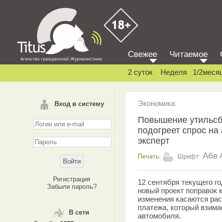
Свежее
Читаемое
2 суток
Неделя
1/2меся
Экономика
Вход в систему
Повышение утильсб
подогреет спрос на 
эксперт
Абв
Печать:
Шрифт:
Регистрация
12 сентября текущего г
Забыли пароль?
новый проект поправок 
изменения касаются рас
платежа, который взима
В сети
автомобиля.