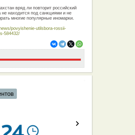
захстан вряд ли повторит российский
а не находится под санкциями и не
рать многие популярные иномарки.
news/povyishenie-utilsbora-rossii-
s-584432/
работа вашей команды