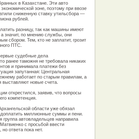
обранных в Казахстане. Эти авто
 экономической зоне, поэтому при ввозе
атили сниженную ставку утильсбора —
лиона рублей.
латить разницу, так как машины имеют
а значит, по мнению службы, они
м сбором. Тем, кто не заплатит, грозит
нного ПТС.
первые судебные дела
о ранее таможня не требовала никаких
нтов и принимала платежи без
туация запутанная: Центральная
ежнему работает по старым правилам, а
я выставляют новые счета.
ции открестился, заявив, что вопросы
его компетенция.
Архангельской области уже обязал
 доплатить миллионные суммы и пени.
я группа автовладельцев направила
Матвиенко с просьбой ввести
 но ответа пока нет.