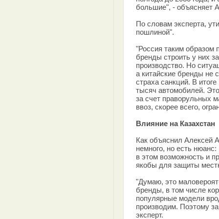
большие", - объясняет 
По словам эксперта, ут
пошлиной".
"Россия таким образом 
бренды строить у них з
производство. Но ситуа
а китайские бренды не с
страха санкций. В итоге
тысяч автомобилей. Это
за счет праворульных м
ввоз, скорее всего, огра
Влияние на Казахстан
Как объяснил Алексей А
немного, но есть нюанс
в этом возможность и 
якобы для защиты местн
"Думаю, это маловероят
бренды, в том числе кор
популярные модели врод
производим. Поэтому за
эксперт.