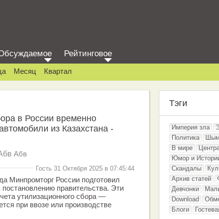
Обсуждаемое
Рейтинговое
ца
Месяц
Квартал
Тэги
ора в России временно
автомобили из Казахстана -
Империя зла
Политика
Шым
В мире
Центр
Абв
Абв
Юмор и Истори
Гость 31 Октября 2025 в 07:45:44
Скандалы
Кул
Архив статей
ода Минпромторг России подготовил
к постановлению правительства. Эти
Девчонки
Мал
чета утилизационного сбора —
Download
Обм
ется при ввозе или производстве
Блоги
Гостева