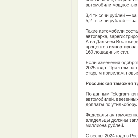
автомобили мощностью 
3,4 тысячи рублей — за
5,2 тысячи рублей — за
Такие автомобили соста
автопарка, зарегистриро
А на Дальнем Востоке 
процентов импортирова
160 лошадиных сил.
Если изменения одобрят
2025 года. При этом на 
старым правилам, новые
Российская таможня тр
По данным Telegram-кан
автомобилей, ввезенных
доплаты по утильсбору.
Федеральная таможенная
владельцы должны запла
миллиона рублей.
С весны 2024 года в Ро