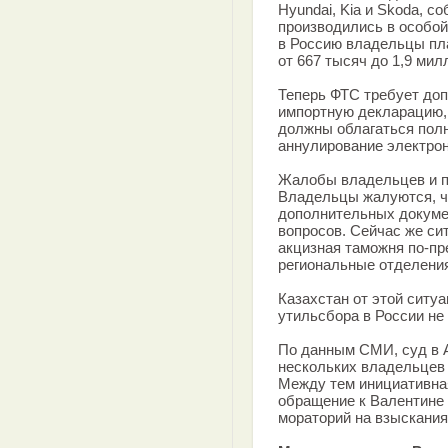
Hyundai, Kia и Skoda, с
производились в особой
в Россию владельцы пл
от 667 тысяч до 1,9 мил
Теперь ФТС требует доп
импортную декларацию, 
должны облагаться полны
аннулирование электро
Жалобы владельцев и 
Владельцы жалуются, чт
дополнительных докуме
вопросов. Сейчас же си
акцизная таможня по-пр
региональные отделени
Казахстан от этой ситуа
утильсбора в России не 
По данным СМИ, суд в 
нескольких владельцев
Между тем инициативна
обращение к Валентине 
мораторий на взыскания,