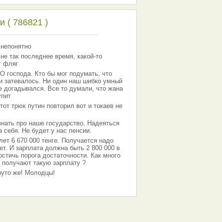
 ( 786821 )
 непонятно
 не так последнее время, какой-то
т фляг
господа. Кто бы мог подумать, что
 и затевалось. Ни один наш шибко умный
е догадывался. Все то думали, что жана
упит
тот трюк путин повторил вот и токаев не
знать про наше государство. Надеяться
 себя. Не будет у нас пенсии.
лет 6 670 000 тенге. Получается надо
ет. И зарплата должна быть 2 800 000 в
остичь порога достаточности. Как много
 получают такую зарплату ?
Круто же! Молодцы!