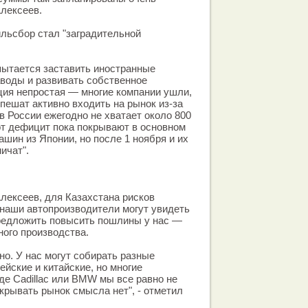
Алексеев.
ильсбор стал "заградительной
пытается заставить иностранные
аводы и развивать собственное
ция непростая — многие компании ушли,
пешат активно входить на рынок из-за
 в России ежегодно не хватает около 800
т дефицит пока покрывают в основном
ашин из Японии, но после 1 ноября и их
ничат".
лексеев, для Казахстана рисков
: наши автопроизводители могут увидеть
предложить повысить пошлины у нас —
ого производства.
но. У нас могут собирать разные
ейские и китайские, но многие
е Cadillac или BMW мы все равно не
крывать рынок смысла нет", - отметил