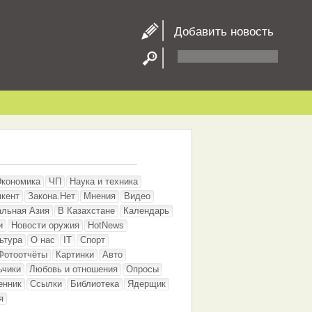
Добавить новость
Экономика
ЧП
Наука и техника
кент
Закона.Нет
Мнения
Видео
альная Азия
В Казахстане
Календарь
и
Новости оружия
HotNews
ьтура
О нас
IT
Спорт
Фотоотчёты
Картинки
Авто
ьчики
Любовь и отношения
Опросы
енник
Ссылки
Библиотека
Ядерщик
я