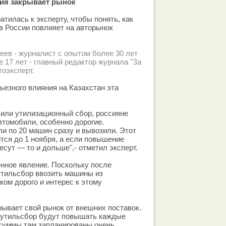
сия закрывает рынок
ратилась к эксперту, чтобы понять, как
 России повлияет на авторынок
еев - журналист с опытом более 30 лет
 17 лет - главный редактор журнала "За
тоэксперт.
рьезного влияния на Казахстан эта
сили утилизационный сбор, россияне
втомобили, особенно дорогие.
и по 20 машин сразу и вывозили. Этот
тся до 1 ноября, а если повышение
сут — то и дольше",- отметил эксперт.
енное явление. Поскольку после
утильсбор ввозить машины из
ком дорого и интерес к этому
рывает свой рынок от внешних поставок.
, утильсбор будут повышать каждые
и суммы там запланированы очень