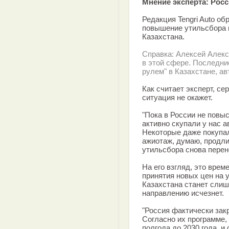
Мнение эксперта: Рос
Редакция Tengri Auto об
повышение утильсбора в
Казахстана.
Справка: Алексей Алекс
в этой сфере. Последние
рулем" в Казахстане, ав
Как считает эксперт, се
ситуация не окажет.
"Пока в России не повы
активно скупали у нас а
Некоторые даже покупал
ажиотаж, думаю, продли
утильсбора снова перене
На его взгляд, это врем
принятия новых цен на 
Казахстана станет слиш
направлению исчезнет.
"Россия фактически зак
Согласно их программе
полгода до 2030 года, 