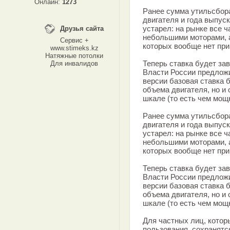
Онлайн:
1273
Ранее сумма утильсбора
двигателя и года выпус
устарел: на рынке все
Друзья сайта
небольшими моторами, а
Сервис +
которых вообще нет пр
www.stimeks.kz
Натяжные потолки
Теперь ставка будет за
Для инвалидов
Власти России предложи
версии базовая ставка б
объема двигателя, но и
шкале (то есть чем мощ
Ранее сумма утильсбора
двигателя и года выпус
устарел: на рынке все
небольшими моторами, а
которых вообще нет пр
Теперь ставка будет за
Власти России предложи
версии базовая ставка б
объема двигателя, но и
шкале (то есть чем мощ
Для частных лиц, котор
пользования, сохранятс