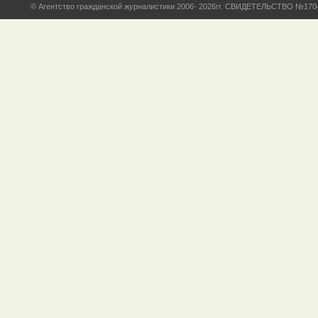
© Агентство гражданской журналистики 2006- 2026гг. СВИДЕТЕЛЬСТВО №17