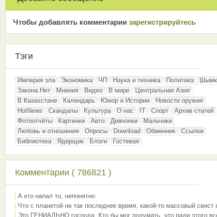
Чтобы добавлять комментарии
зарeгиcтрирyйтeсь
Тэги
Империя зла
Экономика
ЧП
Наука и техника
Политика
Шымк
Закона.Нет
Мнения
Видео
В мире
Центральная Азия
В Казахстане
Календарь
Юмор и Истории
Новости оружия
HotNews
Скандалы
Культура
О нас
IT
Спорт
Архив статей
Фотоотчёты
Картинки
Авто
Девчонки
Мальчики
Любовь и отношения
Опросы
Download
Обменник
Ссылки
Библиотека
Ядерщик
Блоги
Гостевая
Комментарии ( 786821 )
А кто напал то, непонятно
Что с планетой не так последнее время, какой-то массовый свист
Это ГЕНИАЛЬНО господа. Кто бы мог подумать, что ради этого вс