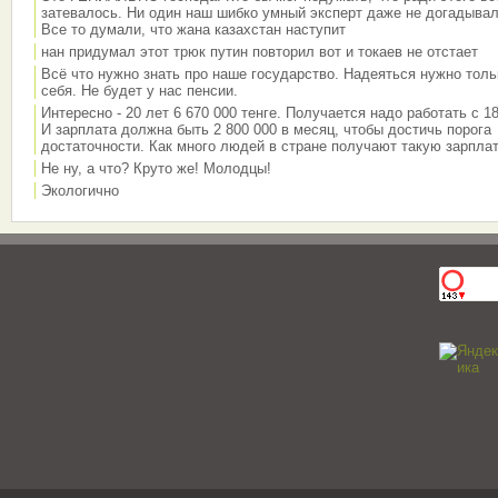
затевалось. Ни один наш шибко умный эксперт даже не догадывал
Все то думали, что жана казахстан наступит
нан придумал этот трюк путин повторил вот и токаев не отстает
Всё что нужно знать про наше государство. Надеяться нужно толь
себя. Не будет у нас пенсии.
Интересно - 20 лет 6 670 000 тенге. Получается надо работать с 18
И зарплата должна быть 2 800 000 в месяц, чтобы достичь порога
достаточности. Как много людей в стране получают такую зарплат
Не ну, а что? Круто же! Молодцы!
Экологично