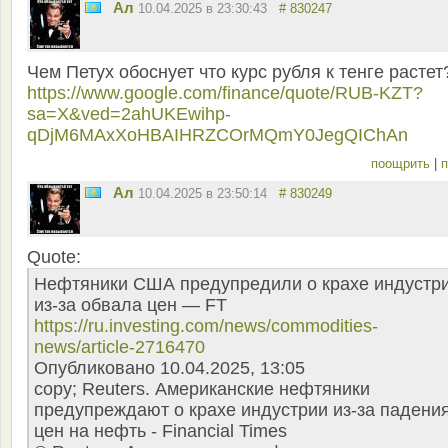
Ал
10.04.2025 в 23:30:43
# 830247
Чем Петух обоснует что курс рубля к тенге растет
https://www.google.com/finance/quote/RUB-KZT?
sa=X&ved=2ahUKEwihp-
qDjM6MAxXoHBAIHRZCOrMQmY0JegQIChAn
поощрить
|
п
Ал
10.04.2025 в 23:50:14
# 830249
Quote:
Нефтяники США предупредили о крахе индустр
из-за обвала цен — FT
https://ru.investing.com/news/commodities-
news/article-2716470
Опубликовано 10.04.2025, 13:05
copy; Reuters. Американские нефтяники
предупреждают о крахе индустрии из-за падени
цен на нефть - Financial Times