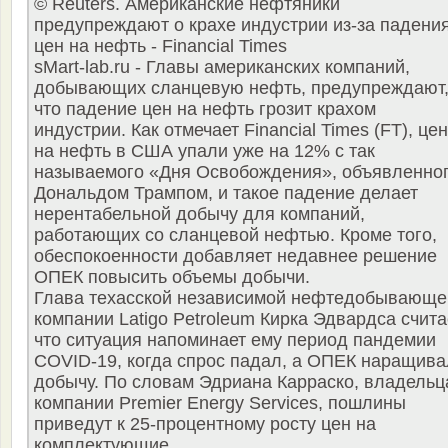
© Reuters. Американские нефтяники
предупреждают о крахе индустрии из-за падени
цен на нефть - Financial Times
sMart-lab.ru - Главы американских компаний,
добывающих сланцевую нефть, предупреждают
что падение цен на нефть грозит крахом
индустрии. Как отмечает Financial Times (FT), це
на нефть в США упали уже на 12% с так
называемого «Дня Освобождения», объявленно
Дональдом Трампом, и такое падение делает
нерентабельной добычу для компаний,
работающих со сланцевой нефтью. Кроме того,
обеспокоенности добавляет недавнее решение
ОПЕК повысить объемы добычи.
Глава техасской независимой нефтедобывающе
компании Latigo Petroleum Кирка Эдвардса счита
что ситуация напоминает ему период пандемии
COVID-19, когда спрос падал, а ОПЕК наращив
добычу. По словам Эдриана Карраско, владельц
компании Premier Energy Services, пошлины
приведут к 25-процентному росту цен на
комплектующие.