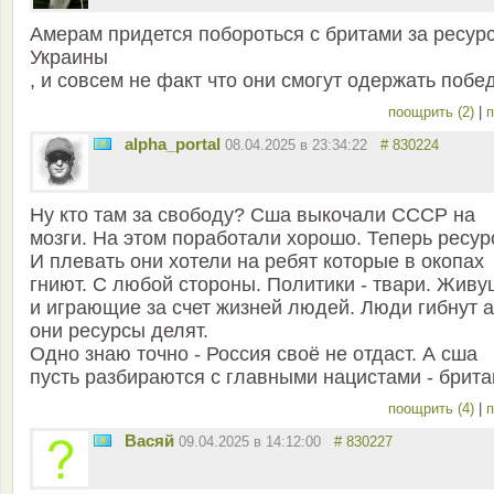
Амерам придется побороться с бритами за ресур
Украины
, и совсем не факт что они смогут одержать побед
поощрить (2)
|
п
alpha_portal
08.04.2025 в 23:34:22
# 830224
Ну кто там за свободу? Сша выкочали СССР на
мозги. На этом поработали хорошо. Теперь ресур
И плевать они хотели на ребят которые в окопах
гниют. С любой стороны. Политики - твари. Жив
и играющие за счет жизней людей. Люди гибнут а
они ресурсы делят.
Одно знаю точно - Россия своё не отдаст. А сша
пусть разбираются с главными нацистами - брита
поощрить (4)
|
п
Васяй
09.04.2025 в 14:12:00
# 830227