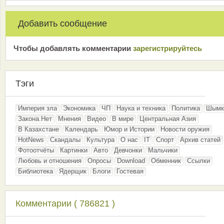
Добавить сообщение
Чтобы добавлять комментарии
зарeгиcтрирyйтeсь
Тэги
Империя зла
Экономика
ЧП
Наука и техника
Политика
Шымк
Закона.Нет
Мнения
Видео
В мире
Центральная Азия
В Казахстане
Календарь
Юмор и Истории
Новости оружия
HotNews
Скандалы
Культура
О нас
IT
Спорт
Архив статей
Фотоотчёты
Картинки
Авто
Девчонки
Мальчики
Любовь и отношения
Опросы
Download
Обменник
Ссылки
Библиотека
Ядерщик
Блоги
Гостевая
Комментарии ( 786821 )