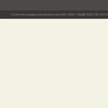
© Агентство гражданской журналистики 2006- 2026гг. СВИДЕТЕЛЬСТВО №17