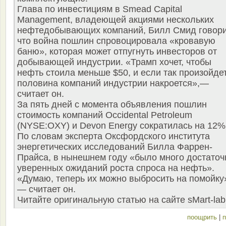
Глава по инвестициям в Smead Capital
Management, владеющей акциями нескольких
нефтедобывающих компаний, Билл Смид говори
что война пошлин спровоцировала «кровавую
баню», которая может отпугнуть инвесторов от
добывающей индустрии. «Трамп хочет, чтобы
нефть стоила меньше $50, и если так произойдет
половина компаний индустрии накроется»,—
считает он.
За пять дней с момента объявления пошлин
стоимость компаний Occidental Petroleum
(NYSE:OXY) и Devon Energy сократилась на 12%
По словам эксперта Оксфордского института
энергетических исследований Билла Фаррен-
Прайса, в нынешнем году «было много достаточ
уверенных ожиданий роста спроса на нефть».
«Думаю, теперь их можно выбросить на помойку
— считает он.
Читайте оригинальную статью на сайте sMart-lab
поощрить
|
п