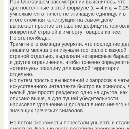
При ближайшем рассмотрении выяснилось, что
две постоянные в этой формуле (ε = 4 и φ = 0,25
умножаются в ничего не значащую единицу, и в
итоге сложная конструкция на самом деле
выражает простое отношение дефицита торговл
конкретной страной к импорту товаров из нее.
Но это полбеды.
Трамп и его команда уверяли, что последние дв
лишним месяца они изучали торговлю с каждой
страной отдельно, выделяли нетарифные барье
и другие ограничения, чтобы точечно определит
«ответную» пошлину для каждой территории
отдельно.
Но путем простых вычислений и запросов в чат
искусственного интеллекта быстро выяснилось, 
Белый дом просто разделил одно на другое, как
описано выше, а для пущей убедительности
нарисовал уравнение и добавил в него ничего н
значащих греческих символов.
...
Но потом экономисты перестали унывать и стал
смеяться. Больше всего веселили воображаемы