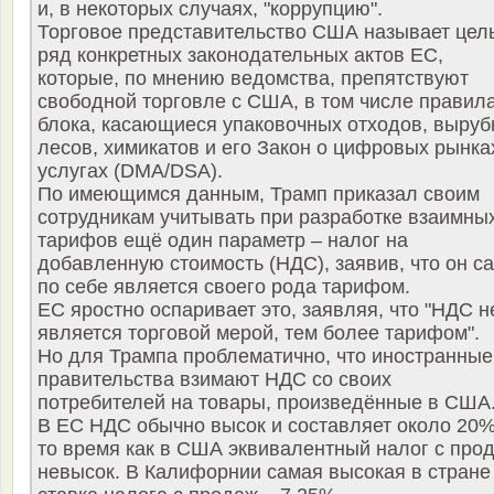
и, в некоторых случаях, "коррупцию".
Торговое представительство США называет цел
ряд конкретных законодательных актов ЕС,
которые, по мнению ведомства, препятствуют
свободной торговле с США, в том числе правил
блока, касающиеся упаковочных отходов, выруб
лесов, химикатов и его Закон о цифровых рынка
услугах (DMA/DSA).
По имеющимся данным, Трамп приказал своим
сотрудникам учитывать при разработке взаимны
тарифов ещё один параметр – налог на
добавленную стоимость (НДС), заявив, что он с
по себе является своего рода тарифом.
ЕС яростно оспаривает это, заявляя, что "НДС н
является торговой мерой, тем более тарифом".
Но для Трампа проблематично, что иностранные
правительства взимают НДС со своих
потребителей на товары, произведённые в США
В ЕС НДС обычно высок и составляет около 20%
то время как в США эквивалентный налог с про
невысок. В Калифорнии самая высокая в стране