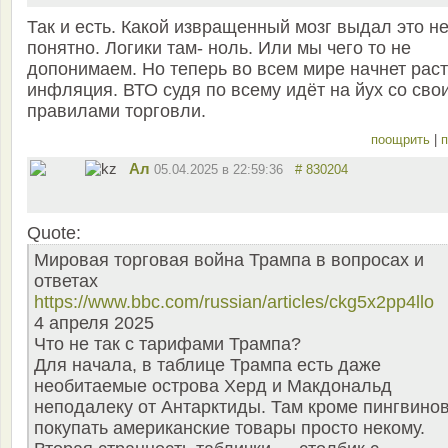
Так и есть. Какой извращенный мозг выдал это н
понятно. Логики там- ноль. Или мы чего то не
допонимаем. Но теперь во всем мире начнет рас
инфляция. ВТО судя по всему идёт на йух со сво
правилами торговли.
поощрить
|
п
Ал
05.04.2025 в 22:59:36
# 830204
Quote:
Мировая торговая война Трампа в вопросах и
ответах
https://www.bbc.com/russian/articles/ckg5x2pp4llo
4 апреля 2025
Что не так с тарифами Трампа?
Для начала, в таблице Трампа есть даже
необитаемые острова Херд и Макдональд
неподалеку от Антарктиды. Там кроме пингвино
покупать американские товары просто некому.