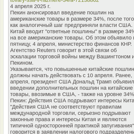
tovary-ssa-v-razmere-34/a-72138862
4 апреля 2025 г.
Пекин анонсировал введение пошлин на
американские товары в размере 34%, после того
как аналогичный шаг предприняли власти США.
Китай вводит "ответные пошлины" в размере 34
на все американские товары. Об этом объявило 
пятницу, 4 апреля, министерство финансов КНР.
Агентство Reuters говорит в этой связи об
эскалации торговой войны между Вашингтоном 
Пекином.
Указывается, что повышенные китайские пошли
должны начать действовать с 10 апреля. Ранее, 
апреля, президент США Дональд Трамп объявил
введении дополнительных пошлин на китайские
товары, ввозимые в США, - также на уровне 34%
Пекин: Действия США подрывают интересы Кит
"Действия США не соответствуют правилам
международной торговли, серьезно подрывают
законные права и интересы Китая и являются
типичной односторонней практикой запугивания",
говорится в заявлении налогового подразделен