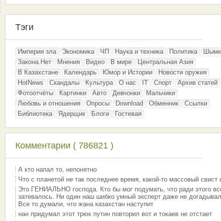
Тэги
Империя зла
Экономика
ЧП
Наука и техника
Политика
Шымк
Закона.Нет
Мнения
Видео
В мире
Центральная Азия
В Казахстане
Календарь
Юмор и Истории
Новости оружия
HotNews
Скандалы
Культура
О нас
IT
Спорт
Архив статей
Фотоотчёты
Картинки
Авто
Девчонки
Мальчики
Любовь и отношения
Опросы
Download
Обменник
Ссылки
Библиотека
Ядерщик
Блоги
Гостевая
Комментарии ( 786821 )
А кто напал то, непонятно
Что с планетой не так последнее время, какой-то массовый свист
Это ГЕНИАЛЬНО господа. Кто бы мог подумать, что ради этого вс
затевалось. Ни один наш шибко умный эксперт даже не догадывал
Все то думали, что жана казахстан наступит
нан придумал этот трюк путин повторил вот и токаев не отстает