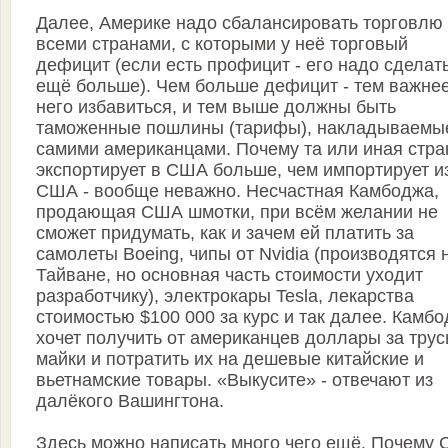
Далее, Америке надо сбалансировать торговлю
всеми странами, с которыми у неё торговый
дефицит (если есть профицит - его надо сделат
ещё больше). Чем больше дефицит - тем важнее
него избавиться, и тем выше должны быть
таможенные пошлины (тарифы), накладываемы
самими американцами. Почему та или иная стра
экспортирует в США больше, чем импортирует и
США - вообще неважно. Несчастная Камбоджа,
продающая США шмотки, при всём желании не
сможет придумать, как и зачем ей платить за
самолеты Boeing, чипы от Nvidia (производятся 
Тайване, но основная часть стоимости уходит
разработчику), электрокары Tesla, лекарства
стоимостью $100 000 за курс и так далее. Камб
хочет получить от американцев доллары за трус
майки и потратить их на дешевые китайские и
вьетнамские товары. «Выкусите» - отвечают из
далёкого Вашингтона.
Здесь можно написать много чего ещё. Почему