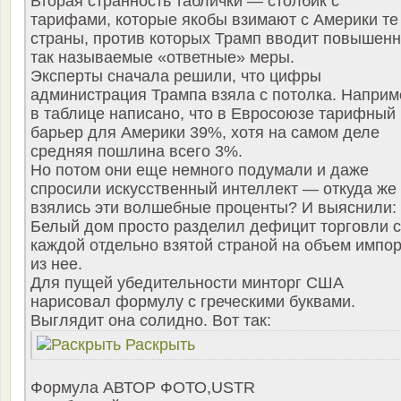
Вторая странность таблички — столбик с
тарифами, которые якобы взимают с Америки те
страны, против которых Трамп вводит повышен
так называемые «ответные» меры.
Эксперты сначала решили, что цифры
администрация Трампа взяла с потолка. Наприм
в таблице написано, что в Евросоюзе тарифный
барьер для Америки 39%, хотя на самом деле
средняя пошлина всего 3%.
Но потом они еще немного подумали и даже
спросили искусственный интеллект — откуда же
взялись эти волшебные проценты? И выяснили:
Белый дом просто разделил дефицит торговли с
каждой отдельно взятой страной на объем импо
из нее.
Для пущей убедительности минторг США
нарисовал формулу с греческими буквами.
Выглядит она солидно. Вот так:
Раскрыть
Формула АВТОР ФОТО,USTR