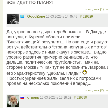
ВСЕ ИДЕТ ПО ПЛАНУ!
поощрить (1)
|
п
GoodZone
13.03.2025 в 14:45:45
# 829829
Да, укров во все дыры теребенькают... В Джедде
нагнули, в Курской области поимели...
"Впечатляющий" результат... Но они еще и радую
вот уж действительно "страна непуганых и**отов"
некоторые здесь с ними скачут в экстазе... Видно
уровню развития примерно одинаковые. Что
дальше, политические "футболисты", "мяч на
стороне Москвы"? Как тут не вспомнить Лаврова 
его характеристику "Дебилы, Глядь!"
Простых украинцев жаль, зеля их с потрохами
продал на несколько поколений вперед...
поощрить (2)
|
п
старик
13.03.2025 в 15:18:02
# 829830