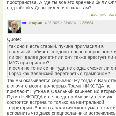
пространства. А где ты все это времени был? Оп
под юбкой у Дены сидел и нюхал там?
поощрить
|
пока
старик
14.03.2025 в 23:06:04
# 829864
Quote:
так оно и есть старый. пукина пригласили в
овальный кабинет. следовательно вопрос полет
ли он? далее долетит ли он? также арестует ли 
МУС при прилете?
а если не то не се ни туда не сюда. сможет ли он
борзо как Зеленский перетиреть с трампоном?
Так Вы оказывается серьезно! Ну тогда я Вам отв
включите мозги, во-первых Трамп НИКОГДА не
пригласит Путина в Овальный кабинет. Во-вторы
Путин НИКОГДА и не поедет в Америку, если уж
состоится встреча то только на нейтральной
территории. Вашего аналитического ума не хват
вспомнить что даже спецпосланники встречались