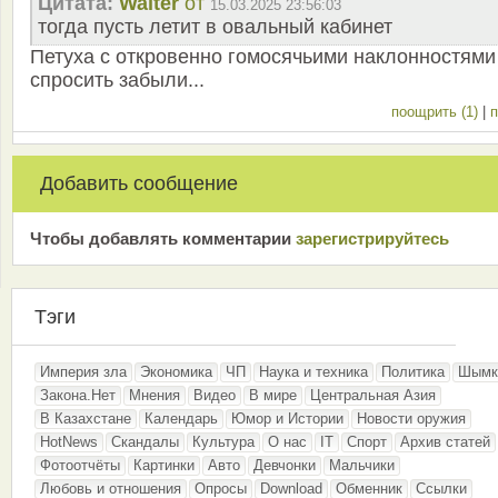
Цитата:
Walter
от
15.03.2025 23:56:03
тогда пусть летит в овальный кабинет
Петуха с откровенно гомосячьими наклонностями
спросить забыли...
поощрить (1)
|
п
Добавить сообщение
Чтобы добавлять комментарии
зарeгиcтрирyйтeсь
Тэги
Империя зла
Экономика
ЧП
Наука и техника
Политика
Шымк
Закона.Нет
Мнения
Видео
В мире
Центральная Азия
В Казахстане
Календарь
Юмор и Истории
Новости оружия
HotNews
Скандалы
Культура
О нас
IT
Спорт
Архив статей
Фотоотчёты
Картинки
Авто
Девчонки
Мальчики
Любовь и отношения
Опросы
Download
Обменник
Ссылки