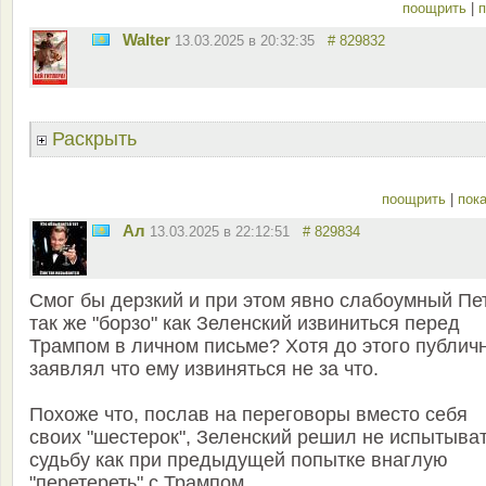
поощрить
|
п
Walter
13.03.2025 в 20:32:35
# 829832
Раскрыть
поощрить
|
пока
Ал
13.03.2025 в 22:12:51
# 829834
Смог бы дерзкий и при этом явно слабоумный Пе
так же "борзо" как Зеленский извиниться перед
Трампом в личном письме? Хотя до этого публич
заявлял что ему извиняться не за что.
Похоже что, послав на переговоры вместо себя
своих "шестерок", Зеленский решил не испытыва
судьбу как при предыдущей попытке внаглую
"перетереть" с Трампом...