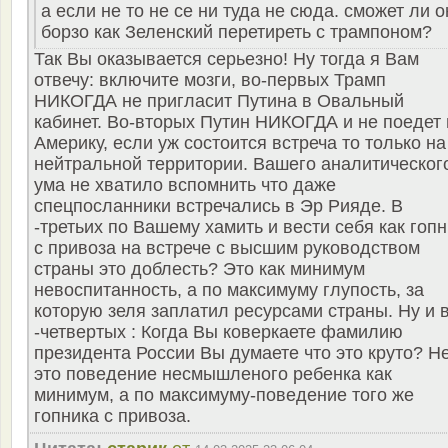
а если не то не се ни туда не сюда. сможет ли о
борзо как Зеленский перетиреть с трампоном?
Так Вы оказывается серьезно! Ну тогда я Вам
отвечу: включите мозги, во-первых Трамп
НИКОГДА не пригласит Путина в Овальный
кабинет. Во-вторых Путин НИКОГДА и не поедет 
Америку, если уж состоится встреча то только на
нейтральной территории. Вашего аналитическог
ума не хватило вспомнить что даже
спецпосланники встречались в Эр Рияде. В
-третьих по Вашему хамить и вести себя как гопн
с привоза на встрече с высшим руководством
страны это доблесть? Это как минимум
невоспитанность, а по максимуму глупость, за
которую зеля заплатил ресурсами страны. Ну и 
-четвертых : Когда Вы коверкаете фамилию
президента России Вы думаете что это круто? Не
это поведение несмышленого ребенка как
минимум, а по максимуму-поведение того же
гопника с привоза.