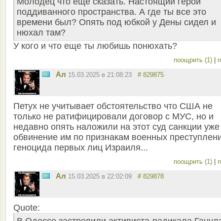
Молодец что еще сказать. Настоящий герой
поддиванного пространства. А где ты все это
времени был? Опять под юбкой у Дены сидел и
нюхал там?
У кого и что еще ты любишь понюхать?
поощрить (1)
|
п
Ал
15.03.2025 в 21:08:23
# 829875
Петух не учитывает обстоятельство что США не
только не ратифицировали договор с МУС, но и
недавно опять наложили на этот суд санкции уже
обвинение им по признакам военных преступлени
геноцида первых лиц Израиля...
поощрить (1)
|
п
Ал
15.03.2025 в 22:02:09
# 829878
Quote: