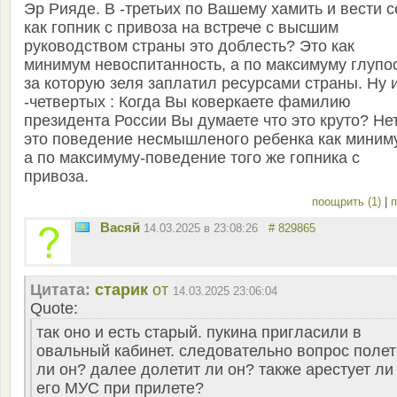
Эр Рияде. В -третьих по Вашему хамить и вести 
как гопник с привоза на встрече с высшим
руководством страны это доблесть? Это как
минимум невоспитанность, а по максимуму глупос
за которую зеля заплатил ресурсами страны. Ну 
-четвертых : Когда Вы коверкаете фамилию
президента России Вы думаете что это круто? Нет
это поведение несмышленого ребенка как миним
а по максимуму-поведение того же гопника с
привоза.
поощрить (1)
|
п
Васяй
14.03.2025 в 23:08:26
# 829865
Цитата:
старик
от
14.03.2025 23:06:04
Quote:
так оно и есть старый. пукина пригласили в
овальный кабинет. следовательно вопрос полет
ли он? далее долетит ли он? также арестует ли
его МУС при прилете?