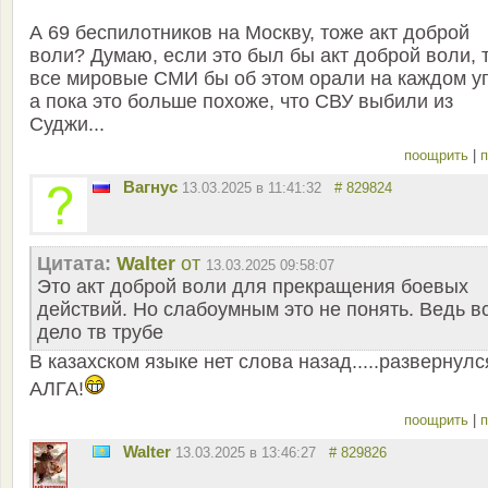
А 69 беспилотников на Москву, тоже акт доброй
воли? Думаю, если это был бы акт доброй воли, 
все мировые СМИ бы об этом орали на каждом уг
а пока это больше похоже, что СВУ выбили из
Суджи...
поощрить
|
п
Вагнус
13.03.2025 в 11:41:32
# 829824
Цитата:
Walter
от
13.03.2025 09:58:07
Это акт доброй воли для прекращения боевых
действий. Но слабоумным это не понять. Ведь в
дело тв трубе
В казахском языке нет слова назад.....развернулс
АЛГА!
поощрить
|
п
Walter
13.03.2025 в 13:46:27
# 829826