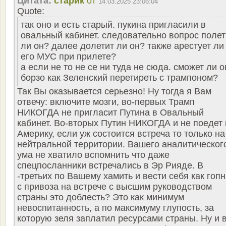
Цитата:
старик
от
14.03.2025 23:06:04
Quote:
так оно и есть старый. пукина пригласили в
овальный кабинет. следовательно вопрос полет
ли он? далее долетит ли он? также арестует ли
его МУС при прилете?
а если не то не се ни туда не сюда. сможет ли о
борзо как Зеленский перетиреть с трампоном?
Так Вы оказывается серьезно! Ну тогда я Вам
отвечу: включите мозги, во-первых Трамп
НИКОГДА не пригласит Путина в Овальный
кабинет. Во-вторых Путин НИКОГДА и не поедет 
Америку, если уж состоится встреча то только на
нейтральной территории. Вашего аналитическог
ума не хватило вспомнить что даже
спецпосланники встречались в Эр Рияде. В
-третьих по Вашему хамить и вести себя как гопн
с привоза на встрече с высшим руководством
страны это доблесть? Это как минимум
невоспитанность, а по максимуму глупость, за
которую зеля заплатил ресурсами страны. Ну и 