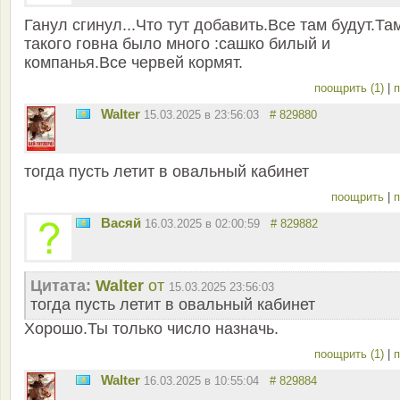
Ганул сгинул...Что тут добавить.Все там будут.Та
такого говна было много :сашко билый и
компанья.Все червей кормят.
поощрить (1)
|
п
Walter
15.03.2025 в 23:56:03
# 829880
тогда пусть летит в овальный кабинет
поощрить
|
п
Васяй
16.03.2025 в 02:00:59
# 829882
Цитата:
Walter
от
15.03.2025 23:56:03
тогда пусть летит в овальный кабинет
Хорошо.Ты только число назначь.
поощрить (1)
|
п
Walter
16.03.2025 в 10:55:04
# 829884