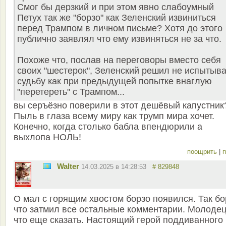
Смог бы дерзкий и при этом явно слабоумный
Петух так же "борзо" как Зеленский извиниться
перед Трампом в личном письме? Хотя до этого
публично заявлял что ему извиняться не за что.
Похоже что, послав на переговоры вместо себя
своих "шестерок", Зеленский решил не испытыва
судьбу как при предыдущей попытке внаглую
"перетереть" с Трампом...
вы серъёзно поверили в этот дешёвый капустник
Пыль в глаза всему миру как трумп мира хочет.
Конечно, когда столько бабла впендюрили а
выхлопа НОЛЬ!
поощрить
|
п
Walter
14.03.2025 в 14:28:53
# 829848
О мал с горящим хвостом борзо появился. Так бо
что затмил все остальные комментарии. Молоде
что еще сказать. Настоящий герой поддиванного