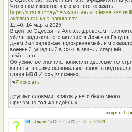
В Одессе застрелили активиста-радикала Ганул
Что о нем известно и кто мог его заказать
https://strana.today/news/481696-v-odesse-zastrelili
aktivista-radikala-hanula.html
11:40, 14 марта 2025
В центре Одессы на Александровском проспект
убили радикального активиста Демьяна Ганула.
Днем был задержан подозреваемый. Им оказал
военный, ушедший в СЗЧ, в звании старший
лейтенант.
Об убийстве сначала написали одесские телегр
каналы, а позже официально новость подтверд
глава МВД Игорь Клименко.
Раскрыть
Другими словами, врагов у него было много.
Причем не только идейных.
поощрить (1)
|
п
Васяй
15.03.2025 в 23:52:50
# 829879