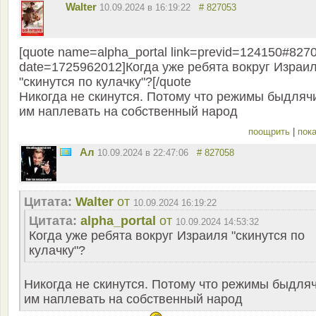
Walter
10.09.2024 в 16:19:22
# 827053
[quote name=alpha_portal link=previd=124150#827
date=1725962012]Когда уже ребята вокруг Израи
"скинутся по кулачку"?[/quote
Никогда не скинутся. Потому что режимы быдляч
им наплевать на собственный народ
поощрить
|
пока
Ал
10.09.2024 в 22:47:06
# 827058
Цитата:
Walter
от
10.09.2024 16:19:22
Цитата:
alpha_portal
от
10.09.2024 14:53:32
Когда уже ребята вокруг Израиля "скинутся по
кулачку"?
Никогда не скинутся. Потому что режимы быдля
им наплевать на собственный народ