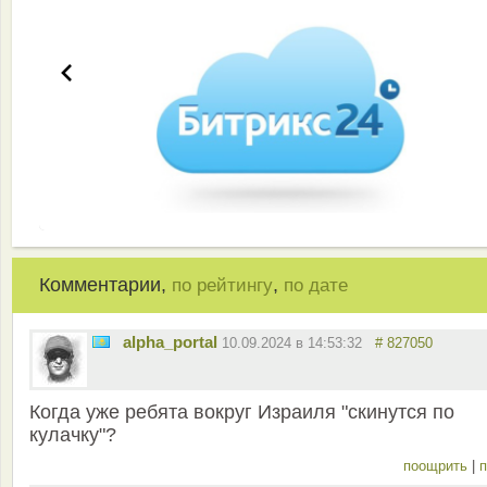
Комментарии,
,
по рейтингу
по дате
alpha_portal
10.09.2024 в 14:53:32
# 827050
Когда уже ребята вокруг Израиля "скинутся по
кулачку"?
поощрить
|
п