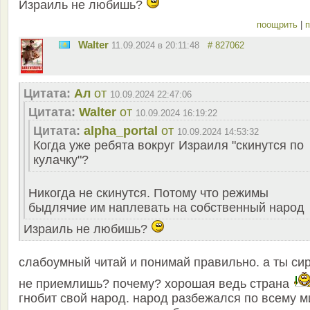
Израиль не любишь?
поощрить
|
п
Walter
11.09.2024 в 20:11:48
# 827062
Цитата:
Ал
от
10.09.2024 22:47:06
Цитата:
Walter
от
10.09.2024 16:19:22
Цитата:
alpha_portal
от
10.09.2024 14:53:32
Когда уже ребята вокруг Израиля "скинутся по
кулачку"?
Никогда не скинутся. Потому что режимы
быдлячие им наплевать на собственный народ
Израиль не любишь?
слабоумный читай и понимай правильно. а ты си
не приемлишь? почему? хорошая ведь страна
гнобит свой народ. народ разбежался по всему м