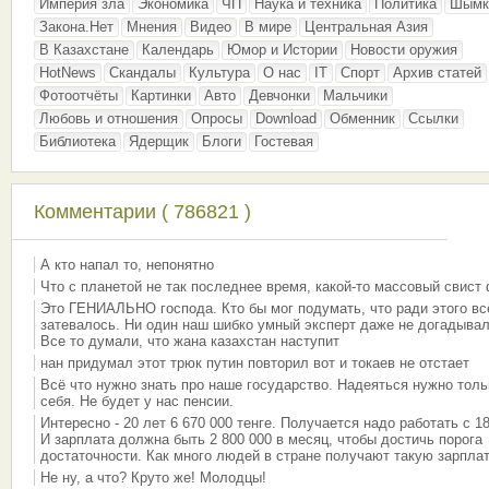
Империя зла
Экономика
ЧП
Наука и техника
Политика
Шымк
Закона.Нет
Мнения
Видео
В мире
Центральная Азия
В Казахстане
Календарь
Юмор и Истории
Новости оружия
HotNews
Скандалы
Культура
О нас
IT
Спорт
Архив статей
Фотоотчёты
Картинки
Авто
Девчонки
Мальчики
Любовь и отношения
Опросы
Download
Обменник
Ссылки
Библиотека
Ядерщик
Блоги
Гостевая
Комментарии ( 786821 )
А кто напал то, непонятно
Что с планетой не так последнее время, какой-то массовый свист
Это ГЕНИАЛЬНО господа. Кто бы мог подумать, что ради этого вс
затевалось. Ни один наш шибко умный эксперт даже не догадывал
Все то думали, что жана казахстан наступит
нан придумал этот трюк путин повторил вот и токаев не отстает
Всё что нужно знать про наше государство. Надеяться нужно толь
себя. Не будет у нас пенсии.
Интересно - 20 лет 6 670 000 тенге. Получается надо работать с 18
И зарплата должна быть 2 800 000 в месяц, чтобы достичь порога
достаточности. Как много людей в стране получают такую зарплат
Не ну, а что? Круто же! Молодцы!