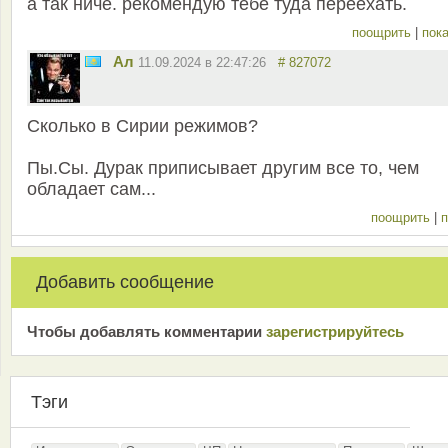
а так ниче. рекомендую тебе туда переехать.
поощрить
|
пока
Ал
11.09.2024 в 22:47:26
# 827072
Сколько в Сирии режимов?
Пы.Сы. Дурак приписывает другим все то, чем
обладает сам...
поощрить
|
п
Добавить сообщение
Чтобы добавлять комментарии
зарeгиcтрирyйтeсь
Тэги