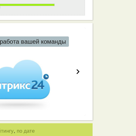
работа вашей команды
,
йтингу
по дате