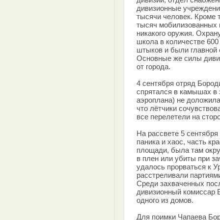
дивизионные учреждени
тысячи человек. Кроме т
тысяч мобилизованных 
никакого оружия. Охран
школа в количестве 600
штыков и были главной 
Основные же силы дивиз
от города.
4 сентября отряд Бород
спрятался в камышах в 
аэроплана) не доложила 
что лётчики сочувствов
все перелетели на стор
На рассвете 5 сентября
паника и хаос, часть к
площади, была там окру
в плен или убиты при з
удалось прорваться к У
расстреливали партиями
Среди захваченных пос
дивизионный комиссар Б
одного из домов.
Для поимки Чапаева Б