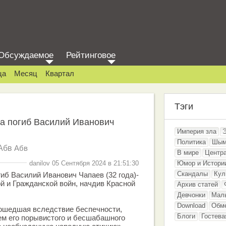
Обсуждаемое
Рейтинговое
ца
Месяц
Квартал
Тэги
да погиб Василий Иванович
Империя зла
Политика
Шым
Абв
Абв
В мире
Центр
danilov 05 Сентября 2024 в 21:51:30
Юмор и Истори
Скандалы
Кул
гиб Василий Иванович Чапаев (32 года)-
й и Гражданской войн, начдив Красной
Архив статей
Девчонки
Мал
Download
Обм
зошедшая вследствие беспечности,
Блоги
Гостева
м его порывистого и бесшабашного