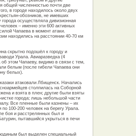
я общей численностью почти две
ого, в городе находилось около двух
крестьян-обозников, не имевших
у города осуществляла дивизионная
 человек – именно эти 600 активных
силой Чапаева в момент атаки.
ии находились на расстоянии 40-70 км
ина скрытно подошёл к городу и
заводи Урала. Авиаразведка (4
об этом Чапаеву, видимо в связи с тем,
али белым (после гибели Чапаева они
ону белых).
 казаки атаковали Лбищенск. Начались
расноармейцев столпилась на Соборной
жена и взята в плен; другие были взяты
ачистке города; лишь небольшой части
ралу. Все пленные были казнены – их
 по 100-200 человек на берегу Урала.
ле боя и расстрелянных был и
атурин, пытавшийся укрыться в печи
ородиным был выделен специальный