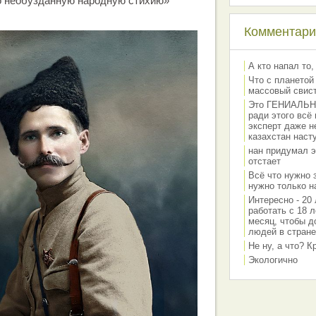
о необузданную народную стихию»
Комментарии
А кто напал то,
Что с планетой
массовый свис
Это ГЕНИАЛЬНО 
ради этого всё
эксперт даже н
казахстан наст
нан придумал э
отстает
Всё что нужно 
нужно только на
Интересно - 20 
работать с 18 л
месяц, чтобы д
людей в стране
Не ну, а что? 
Экологично