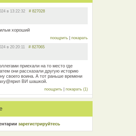
2024 в 13:22:32
# 827028
фильм хороший
поощрить
|
покарать
2024 в 20:20:11
# 827065
оллегами приехали на то место где
затем они рассказали другую историю
ну своего воина. А тот раньше времени
заху@ярил ВИ шашкой.
поощрить
|
покарать (1)
е
ентарии
зарeгиcтрирyйтeсь