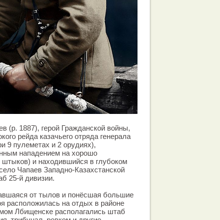
 (р. 1887), герой Гражданской войны,
окого рейда казачьего отряда генерала
и 9 пулеметах и 2 орудиях),
нным нападением на хорошо
 штыков) и находившийся в глубоком
 село Чапаев Западно-Казахстанской
аб 25-й дивизии.
вавшаяся от тылов и понёсшая большие
ря расположилась на отдых в районе
амом Лбищенске располагались штаб
я, трибунал, ревком и другие