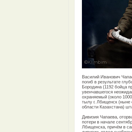
Василий Иванович Чапаев
погиб в результате глуб
Бородина (1192 бойца пр
увенчавшегося неожида
охраняемый (около 1000
тылу г. Лбищенск (ныне
области Казахстана) шт
Дивизия Чапаева, отор
потери в начале сентяб
Лбищенска, причём в с
дивизии, отдел снабжени