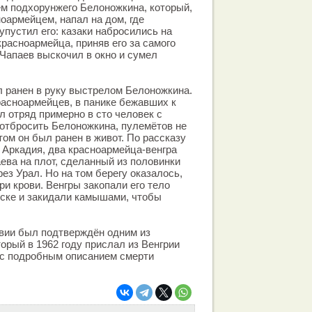
м подхорунжего Белоножкина, который,
армейцем, напал на дом, где
упустил его: казаки набросились на
красноармейца, приняв его за самого
 Чапаев выскочил в окно и сумел
л ранен в руку выстрелом Белоножкина.
расноармейцев, в панике бежавших к
л отряд примерно в сто человек с
 отбросить Белоножкина, пулемётов не
том он был ранен в живот. По рассказу
 Аркадия, два красноармейца-венгра
ева на плот, сделанный из половинки
рез Урал. Но на том берегу оказалось,
ри крови. Венгры закопали его тело
еске и закидали камышами, чтобы
вии был подтверждён одним из
орый в 1962 году прислал из Венгрии
 с подробным описанием смерти