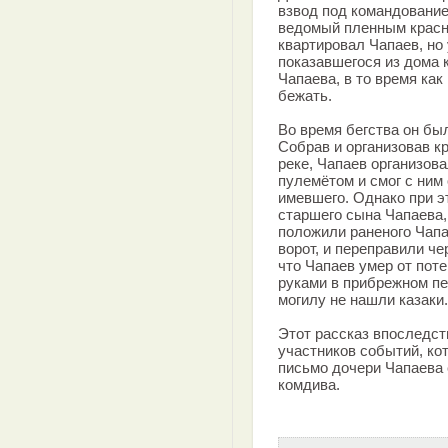
взвод под командование
ведомый пленным красно
квартировал Чапаев, но 
показавшегося из дома 
Чапаева, в то время как
бежать.
Во время бегства он бы
Собрав и организовав к
реке, Чапаев организова
пулемётом и смог с ним
имевшего. Однако при э
старшего сына Чапаева,
положили раненого Чапа
ворот, и переправили че
что Чапаев умер от поте
руками в прибрежном п
могилу не нашли казаки.
Этот рассказ впоследст
участников событий, кот
письмо дочери Чапаева
комдива.