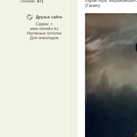
характера, выражавшег
Онлайн:
871
(Ганин)
Друзья сайта
Сервис +
www.stimeks.kz
Натяжные потолки
Для инвалидов