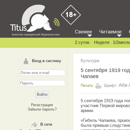
Свежее
Читаемое
2 суток
Неделя
1/2меся
Культура
Вход в систему
5 сентября 1919 го
Чапаев
Абв
Печать:
Шрифт:
5 сентября 1919 года по
Регистрация
участник Первой мирово
Забыли пароль?
армии.
«Гибель Чапаева, прои
В сети
была прямым следствие