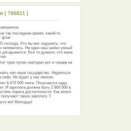
 ( 786821 )
 непонятно
 не так последнее время, какой-то
т фляг
господа. Кто бы мог подумать, что
 и затевалось. Ни один наш шибко умный
е догадывался. Все то думали, что жана
упит
тот трюк путин повторил вот и токаев не
знать про наше государство. Надеяться
 себя. Не будет у нас пенсии.
лет 6 670 000 тенге. Получается надо
ет. И зарплата должна быть 2 800 000 в
остичь порога достаточности. Как много
 получают такую зарплату ?
Круто же! Молодцы!