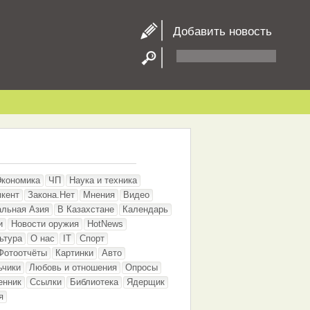
Добавить новость
Экономика
ЧП
Наука и техника
кент
Закона.Нет
Мнения
Видео
альная Азия
В Казахстане
Календарь
и
Новости оружия
HotNews
ьтура
О нас
IT
Спорт
Фотоотчёты
Картинки
Авто
ьчики
Любовь и отношения
Опросы
енник
Ссылки
Библиотека
Ядерщик
я