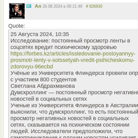
Ал
26.08.2024 в 00:21:49
# 826930
Quote:
25 Августа 2024, 10:35
Исследование: постоянный просмотр ленты в
соцсетях вредит психическому здоровью
https://forbes.kz/articles/issledovanie-postoyannyy-
prosmotr-lenty-v-sotssetyah-vredit-psihicheskomu-
zdorovyu-96ecbd
Учёные из Университета Флиндерса провели оп
с участием 800 студентов
Светлана Абдрахманова
Думскроллинг — постоянный просмотр негативн
новостей в социальных сетях
Ученые из Университета Флиндерса в Австралии
выяснили, что думскроллинг, то есть постоянны
просмотр негативных новостей в социальных
сетях, сказывается на психическом состоянии
людей. Исследователи предположили, что
самопринуждение к плохим новостям усиливает