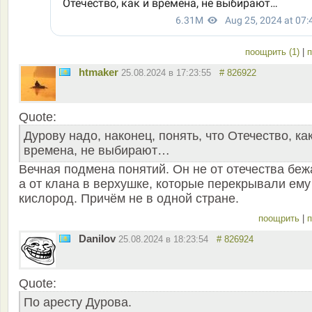
поощрить (1)
|
п
htmaker
25.08.2024 в 17:23:55
# 826922
Quote:
Дурову надо, наконец, понять, что Отечество, как
времена, не выбирают…
Вечная подмена понятий. Он не от отечества беж
а от клана в верхушке, которые перекрывали ему
кислород. Причём не в одной стране.
поощрить
|
п
Danilov
25.08.2024 в 18:23:54
# 826924
Quote:
По аресту Дурова.