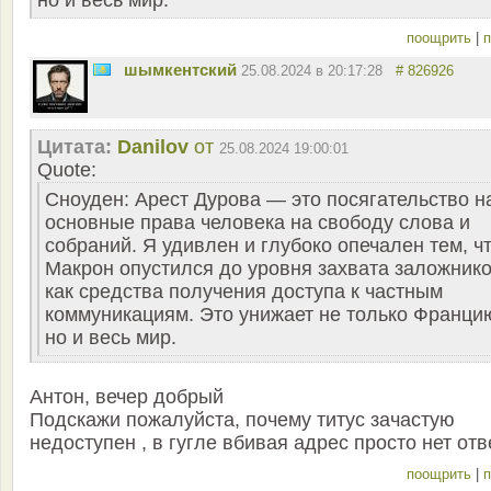
поощрить
|
п
шымкентский
25.08.2024 в 20:17:28
# 826926
Цитата:
Danilov
от
25.08.2024 19:00:01
Quote:
Сноуден: Арест Дурова — это посягательство н
основные права человека на свободу слова и
собраний. Я удивлен и глубоко опечален тем, ч
Макрон опустился до уровня захвата заложник
как средства получения доступа к частным
коммуникациям. Это унижает не только Франци
но и весь мир.
Антон, вечер добрый
Подскажи пожалуйста, почему титус зачастую
недоступен , в гугле вбивая адрес просто нет отв
поощрить
|
п