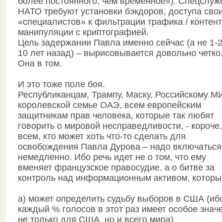
более постоянного, чем временное»). Спецслу
НАТО требуют установки бэкдоров, доступа сво
«специалистов» к фильтрации трафика / контент
манипуляции с криптографией.
Цель задержании Павла именно сейчас (а не 1-2
10 лет назад) – вырисовывается довольно четко
Она в том.
И это тоже поле боя.
Республиканцам, Трампу, Маску, Российскому М
королевской семье ОАЭ, всем европейским
защитникам прав человека, которые так любят
говорить о мировой несправедливости, - короче,
всем, кто может хоть что-то сделать для
освобождения Павла Дурова – надо включаться
немедленно. Ибо речь идет не о том, что ему
вменяет французское правосудие, а о битве за
контроль над информационным активом, которы
а) может определить судьбу выборов в США (иб
каждый % голосов в этот раз имеет особое знач
не только для США, но и всего мира)