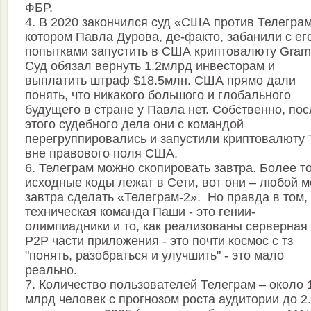
ФБР.
4. В 2020 закончился суд «США против Телеграм
котором Павла Дурова, де-факто, забанили с ег
попытками запустить в США криптовалюту Gram
Суд обязал вернуть 1.2млрд инвесторам и
выплатить штраф $18.5млн. США прямо дали
понять, что никакого большого и глобального
будущего в стране у Павла нет. Собственно, по
этого судебного дела они с командой
перегруппировались и запустили криптовалюту 
вне правового поля США.
6. Телеграм можно скопировать завтра. Более то
исходные коды лежат в Сети, вот они – любой 
завтра сделать «Телеграм-2». Но правда в том,
техническая команда Паши - это гении-
олимпиадники и то, как реализованы серверная
P2P части приложения - это почти космос с тз
"понять, разобраться и улучшить" - это мало
реально.
7. Количество пользователей Телеграм – около 
млрд человек с прогнозом роста аудитории до 2