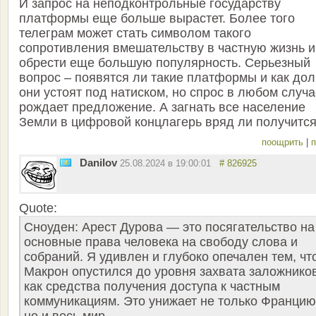
И запрос на неподконтрольные государству
платформы еще больше вырастет. Более того
телеграм может стать символом такого
сопротивления вмешательству в частную жизнь и
обрести еще большую популярность. Серьезный
вопрос – появятся ли такие платформы и как дол
они устоят под натиском, но спрос в любом случ
рождает предложение. А загнать все население
Земли в цифровой концлагерь вряд ли получится
поощрить
|
п
Danilov
25.08.2024 в 19:00:01
# 826925
Quote:
Сноуден: Арест Дурова — это посягательство на
основные права человека на свободу слова и
собраний. Я удивлен и глубоко опечален тем, чт
Макрон опустился до уровня захвата заложнико
как средства получения доступа к частным
коммуникациям. Это унижает не только Францию
но и весь мир.