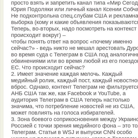
просто взять и запретить канал типа «Мир Сего
Юрия Подоляки или личный канал Ксении Собча
Не подконтрольна спец.слубам США и рекламн
выборка (кому и какие объявления показываютс
Теперь, во-вторых, надо посмотреть на контекст 
происходит вокруг) –
чтобы понять ответ на вопрос «почему именно
сейчас?» - ведь никто не мешал арестовать Дур
во время суда с Телеграм в США под аналогич
обвинениями или во время любой из его поездо
ЕС. Что происходит сейчас?
2. Имеет значение каждая мелочь. Каждый
медийный ролик, каждый пост, каждый новостно
вброс. Однако, контент Телеграм не фильтруетс
АНБ США так же, как Facebook и YouTube, а
аудитория Телеграм в США теперь настолько
значима, что потребление новостей не из США,
может повлиять на голоса избирателей.
3. Зона боевого соприкосновения между Украин
Россией с точки зрения медийного фона – это т
Телеграм. Статьи в WSJ и выпуски CNN особо