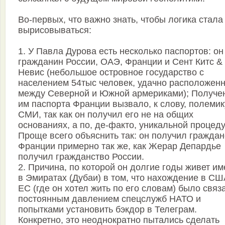
Во-первых, что важно знать, чтобы логика стала
вырисовываться:
1. У Павла Дурова есть несколько паспортов: он
гражданин России, ОАЭ, Франции и Сент Китс &
Невис (небольшое островное государство с
населением 54тыс человек, удачно расположен
между Северной и Южной армериками); Получе
им паспорта Франции вызвало, к слову, полемик
СМИ, так как он получил его не на общих
основаниях, а по, де-факто, уникальной процеду
Проще всего объяснить так: он получил граждан
Франции примерно так же, как Жерар Депардье
получил гражданство России.
2. Причина, по которой он долгие годы живет и
в Эмиратах (Дубаи) в том, что нахождение в СШ
ЕС (где он хотел жить по его словам) было связ
постоянным давлением спецслужб НАТО и
попытками установить бэкдор в Телеграм.
Конкретно, это неоднократно пытались сделать