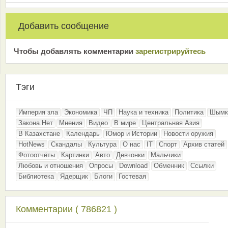
Добавить сообщение
Чтобы добавлять комментарии
зарeгиcтрирyйтeсь
Тэги
Империя зла
Экономика
ЧП
Наука и техника
Политика
Шымк
Закона.Нет
Мнения
Видео
В мире
Центральная Азия
В Казахстане
Календарь
Юмор и Истории
Новости оружия
HotNews
Скандалы
Культура
О нас
IT
Спорт
Архив статей
Фотоотчёты
Картинки
Авто
Девчонки
Мальчики
Любовь и отношения
Опросы
Download
Обменник
Ссылки
Библиотека
Ядерщик
Блоги
Гостевая
Комментарии ( 786821 )