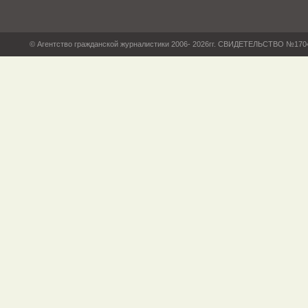
© Агентство гражданской журналистики 2006- 2026гг. СВИДЕТЕЛЬСТВО №17