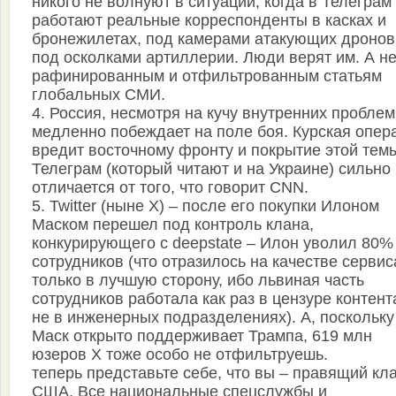
никого не волнуют в ситуации, когда в Телеграм
работают реальные корреспонденты в касках и
бронежилетах, под камерами атакующих дронов
под осколками артиллерии. Люди верят им. А н
рафинированным и отфильтрованным статьям
глобальных СМИ.
4. Россия, несмотря на кучу внутренних проблем
медленно побеждает на поле боя. Курская опер
вредит восточному фронту и покрытие этой тем
Телеграм (который читают и на Украине) сильно
отличается от того, что говорит CNN.
5. Twitter (ныне X) – после его покупки Илоном
Маском перешел под контроль клана,
конкурирующего с deepstate – Илон уволил 80%
сотрудников (что отразилось на качестве сервис
только в лучшую сторону, ибо львиная часть
сотрудников работала как раз в цензуре контента
не в инженерных подразделениях). А, поскольку
Маск открыто поддерживает Трампа, 619 млн
юзеров Х тоже особо не отфильтруешь.
теперь представьте себе, что вы – правящий кл
США. Все национальные спецслужбы и