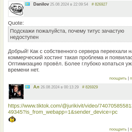
Danilov
25.08.2024 в 22:09:54
# 826927
Quote:
Подскажи пожалуйста, почему титус зачастую
недоступен
Добрый! Как с собственного сервера переехали н
коммерческий хостинг такая проблема и появилас
Оптимизацию провёл. Более глубоко копаться уж
времени нет.
поощрить
|
п
Ал
26.08.2024 в 00:13:29
# 826929
https://www.tiktok.com/@jurikivit/video/7407058558
49345?is_from_webapp=1&sender_device=pc
поощрить
|
п