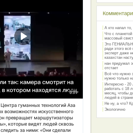
Комментарии
А кто напал то,
Что с планетой
массовый свис
Это ГЕНИАЛЬНО 
ради этого всё
эксперт даже н
казахстан наст
нан придумал э
отстает
Всё что нужно 
нужно только на
Интересно - 20 
работать с 18 л
месяц, чтобы д
людей в стране
Не ну, а что? 
Экологично