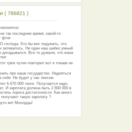
 ( 786821 )
 непонятно
 не так последнее время, какой-то
т фляг
господа. Кто бы мог подумать, что
 и затевалось. Ни один наш шибко умный
е догадывался. Все то думали, что жана
упит
тот трюк путин повторил вот и токаев не
знать про наше государство. Надеяться
 себя. Не будет у нас пенсии.
лет 6 670 000 тенге. Получается надо
ет. И зарплата должна быть 2 800 000 в
остичь порога достаточности. Как много
 получают такую зарплату ?
Круто же! Молодцы!