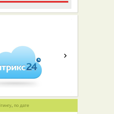
работа вашей команды
,
йтингу
по дате