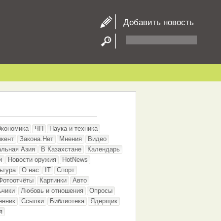
Добавить новость
Экономика
ЧП
Наука и техника
кент
Закона.Нет
Мнения
Видео
альная Азия
В Казахстане
Календарь
и
Новости оружия
HotNews
ьтура
О нас
IT
Спорт
Фотоотчёты
Картинки
Авто
ьчики
Любовь и отношения
Опросы
енник
Ссылки
Библиотека
Ядерщик
я