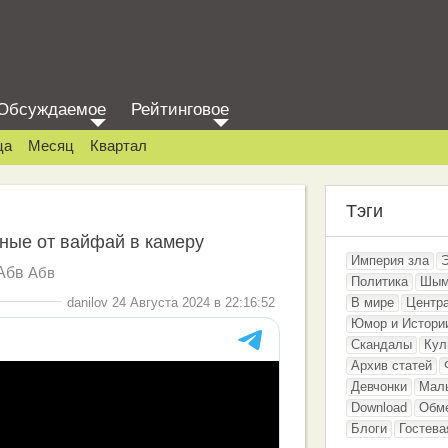
Обсуждаемое
Рейтинговое
ца
Месяц
Квартал
Тэги
ные от вайфай в камеру
Империя зла
Абв
Абв
Политика
Шым
danilov 24 Августа 2024 в 22:16:52
В мире
Центр
Юмор и Истори
Скандалы
Кул
Архив статей
Девчонки
Мал
Download
Обм
Блоги
Гостева