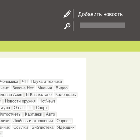
Добавить новость
Экономика
ЧП
Наука и техника
кент
Закона.Нет
Мнения
Видео
альная Азия
В Казахстане
Календарь
и
Новости оружия
HotNews
ьтура
О нас
IT
Спорт
Фотоотчёты
Картинки
Авто
ьчики
Любовь и отношения
Опросы
енник
Ссылки
Библиотека
Ядерщик
я