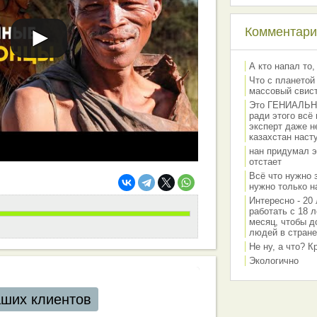
Комментарии
А кто напал то,
Что с планетой
массовый свис
Это ГЕНИАЛЬНО 
ради этого всё
эксперт даже н
казахстан наст
нан придумал э
отстает
Всё что нужно 
нужно только на
Интересно - 20 
работать с 18 л
месяц, чтобы д
людей в стране
Не ну, а что? 
Экологично
аших клиентов