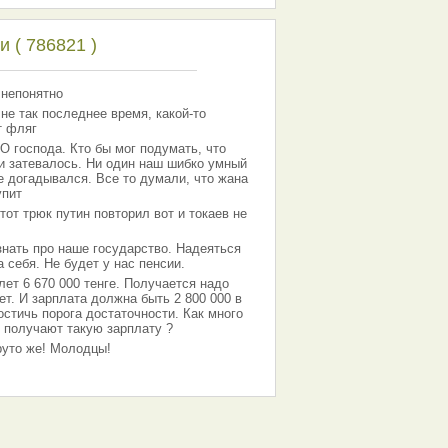
 ( 786821 )
 непонятно
 не так последнее время, какой-то
т фляг
господа. Кто бы мог подумать, что
 и затевалось. Ни один наш шибко умный
е догадывался. Все то думали, что жана
упит
тот трюк путин повторил вот и токаев не
знать про наше государство. Надеяться
 себя. Не будет у нас пенсии.
лет 6 670 000 тенге. Получается надо
ет. И зарплата должна быть 2 800 000 в
остичь порога достаточности. Как много
 получают такую зарплату ?
Круто же! Молодцы!