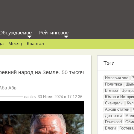
Обсуждаемое
Рейтинговое
ца
Месяц
Квартал
Тэги
евний народ на Земле. 50 тысяч
Империя зла
Политика
Шым
Абв
Абв
В мире
Центр
danilov 30 Июля 2024 в 17:12:36
Юмор и Истори
Скандалы
Кул
Архив статей
Девчонки
Мал
Download
Обм
Блоги
Гостева