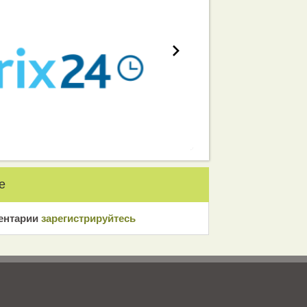
е
ентарии
зарeгиcтрирyйтeсь