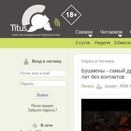
Свежее
Читаемое
2 суток
Неделя
1/2меся
Наука и техника
Вход в систему
Бушмены - самый др
лет без контактов
Абв
Печать:
Шрифт:
Регистрация
Забыли пароль?
В сети