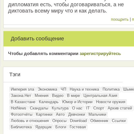
дипломатия есть, чтобы договариваться, а не
диктовать всему миру что и как делать.
поощрить
|
п
Добавить сообщение
Чтобы добавлять комментарии
зарeгиcтрирyйтeсь
Тэги
Империя зла
Экономика
ЧП
Наука и техника
Политика
Шымк
Закона.Нет
Мнения
Видео
В мире
Центральная Азия
В Казахстане
Календарь
Юмор и Истории
Новости оружия
HotNews
Скандалы
Культура
О нас
IT
Спорт
Архив статей
Фотоотчёты
Картинки
Авто
Девчонки
Мальчики
Любовь и отношения
Опросы
Download
Обменник
Ссылки
Библиотека
Ядерщик
Блоги
Гостевая