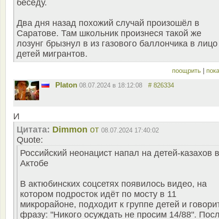
беседу.
Два дня назад похожий случай произошёл в
Саратове. Там школьник произнеся такой же
лозунг брызнул в из газового баллончика в лицо
детей мигрантов.
поощрить
|
пока
Platon
08.07.2024 в 18:12:08
# 826334
И
Цитата:
Dimmon
от
08.07.2024 17:40:02
Quote:
Российский неонацист напал на детей-казахов 
Актобе
В актюбинских соцсетях появилось видео, на
котором подросток идёт по мосту в 11
микрорайоне, подходит к группе детей и говори
фразу: "Никого осуждать не просим 14/88". Пос