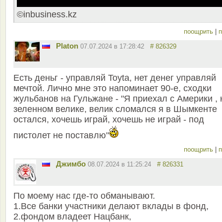
©inbusiness.kz
поощрить
|
п
Platon
07.07.2024 в 17:28:42
# 826329
Есть деньг - управляй Toyta, нет денег управляй
мечтой. Лично мне это напоминает 90-е, сходки
жульбанов на Гульжане - "Я приехал с Америки , 
зеленном велике, велик сломался я в Шымкенте
остался, хочешь играй, хочешь не играй - под
пистолет не поставлю"
поощрить
|
п
Джимбо
08.07.2024 в 11:25:24
# 826331
По моему нас где-то обманывают.
1.Все банки участники делают вклады в фонд,
2.фондом владеет Нацбанк,