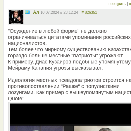
поощрить
|
п
Ал
10.07.2024 в 23:12:24
# 826351
"Осуждение в любой форме" не должно
ограничиваться цитатами упоминания российских
националистов.
Тем более что мирному существованию Казахста
гораздо больше местные "патриоты" угрожают.
К примеру, Диас Кузаиров подобные упомянутому
Мейраму Канапия угрозы высказывал.
Идеология местных псевдопатриотов строится н
противопоставлении "Рашке" с популисткими
лозунгами. Как пример с вышеупомянутым нацис
Quote: