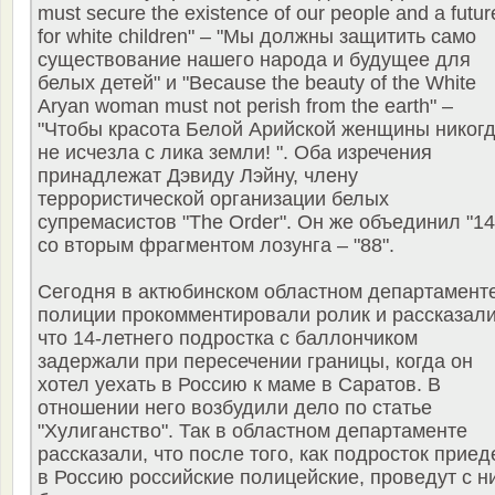
must secure the existence of our people and a futur
for white children" – "Мы должны защитить само
существование нашего народа и будущее для
белых детей" и "Because the beauty of the White
Aryan woman must not perish from the earth" –
"Чтобы красота Белой Арийской женщины никог
не исчезла с лика земли! ". Оба изречения
принадлежат Дэвиду Лэйну, члену
террористической организации белых
супремасистов "The Order". Он же объединил "14
со вторым фрагментом лозунга – "88".
Сегодня в актюбинском областном департамент
полиции прокомментировали ролик и рассказали
что 14-летнего подростка с баллончиком
задержали при пересечении границы, когда он
хотел уехать в Россию к маме в Саратов. В
отношении него возбудили дело по статье
"Хулиганство". Так в областном департаменте
рассказали, что после того, как подросток приед
в Россию российские полицейские, проведут с н