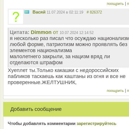
поощрить
|
п
Васяй
11.07.2024 в 02:11:19
# 826372
Цитата:
Dimmon
от
10.07.2024 12:14:52
я несколько раз писал что осуждаю национализм
любой форме, патриотизм можно проявлять без
элементов национализма
малолетнего закрыли, за нацизм вряд ли
отделаются штрафом
Хуеплет ты.Только какашки с недороссийских
пабликов таскаешь как каштаны из огня и все не
проверенные.ЖЕЛТУШНИК,
поощрить
|
п
Добавить сообщение
Чтобы добавлять комментарии
зарeгиcтрирyйтeсь