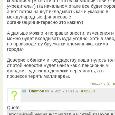
компаниям (А кстати что это за компании та3ие? 
учредитель?) На начальном этапе все будет хоро
а вот потом начнут вкладывать как и указано в
международные финансовые
организации(интересно это какие?)
А дальше можно и поправки внести, изменения и
можно будет вкладывать куда угодно, хоть в заво
по производству брусчатки племянника. акима
города?
Доверие к банкам и государству пошатнулось тол
от этой новости! Будет байга как с пенсионным
фондом, туда сюда денежки переливать, а в
процессе терять миллиарды.
поощрить (2)
|
п
Dimmon
08.07.2024 в 17:40:02
# 826333
Quote:
Российский неонацист напал на детей-казахов в