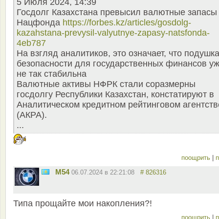
5 Июля 2024, 14:39
Госдолг Казахстана превысил валютные запасы
Нацфонда
https://forbes.kz/articles/gosdolg-
kazahstana-prevysil-valyutnye-zapasy-natsfonda-
4eb787
На взгляд аналитиков, это означает, что подушк
безопасности для государственных финансов у
не так стабильна
Валютные активы НФРК стали соразмерны
госдолгу Республики Казахстан, констатируют в
Аналитическом кредитном рейтинговом агентств
(АКРА).
...
поощрить
|
п
M54
06.07.2024 в 22:21:08
# 826316
Типа прощайте мои накопления?!
поощрить
|
п