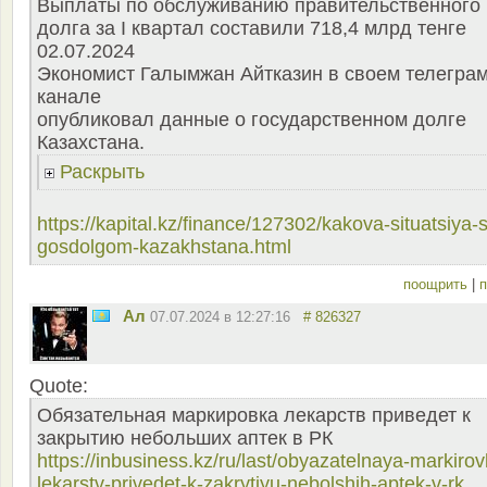
Выплаты по обслуживанию правительственного
долга за I квартал составили 718,4 млрд тенге
02.07.2024
Экономист Галымжан Айтказин в своем телеграм
канале
опубликовал данные о государственном долге
Казахстана.
Раскрыть
https://kapital.kz/finance/127302/kakova-situatsiya-s
gosdolgom-kazakhstana.html
поощрить
|
п
Ал
07.07.2024 в 12:27:16
# 826327
Quote:
Обязательная маркировка лекарств приведет к
закрытию небольших аптек в РК
https://inbusiness.kz/ru/last/obyazatelnaya-markirov
lekarstv-privedet-k-zakrytiyu-nebolshih-aptek-v-rk