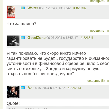
поощрить
|
п
Walter
06.07.2024 в 13:33:42
# 826309
Что за шляпа?
поощрить
|
п
GoodZone
06.07.2024 в 13:56:17
# 826311
Я так понимаю, что скоро никто ничего
гарантировать не будет... государство и обязанно
устойчивости в финансовой сфере решило с себ
снять потихоньку... Заодно и кормушку новую
открыть под "сынишков-дочурок"...
поощрить (8)
|
п
Ал
06.07.2024 в 18:14:52
# 826313
Quote: