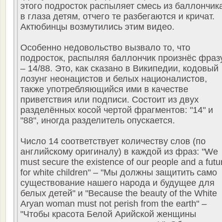
этого подросток распыляет смесь из баллончик
в глаза детям, отчего те разбегаются и кричат.
Актюбинцы возмутились этим видео.
Особенно недовольство вызвало то, что
подросток, распыляя баллончик произнёс фраз
– 14/88. Это, как сказано в Википедии, кодовый
лозунг неонацистов и белых националистов,
также употребляющийся ими в качестве
приветствия или подписи. Состоит из двух
разделённых косой чертой фрагментов: "14" и
"88", иногда разделитель опускается.
Число 14 соответствует количеству слов (по
английскому оригиналу) в каждой из фраз: "We
must secure the existence of our people and a futu
for white children" – "Мы должны защитить само
существование нашего народа и будущее для
белых детей" и "Because the beauty of the White
Aryan woman must not perish from the earth" –
"Чтобы красота Белой Арийской женщины