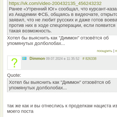
https://vk.com/video-200432135_456243232
Ранее «Утренний Юг» сообщал, что курсант-каза
из Академии ФСБ, общаясь в видеочате, открыт
заявил, что не любит русских и даже готов воев
против них в ходе спецоперации, если появится
такая возможность.
Хотел бы выяснить как "Диммон" отзовётся об
упомянутых долболобах...
поощрить
|
п
Dimmon
09.07.2024 в 11:35:52
# 826338
Quote:
Хотел бы выяснить как "Диммон" отзовётся об
упомянутых долболобах...
так же как и вы отнеслись к проделкам нациста и
моего поста