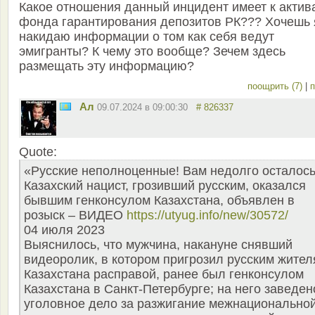
Какое отношения данный инцидент имеет к актив
фонда гарантирования депозитов РК??? Хочешь 
накидаю информации о том как себя ведут
эмигранты? К чему это вообще? Зечем здесь
размещать эту информацию?
поощрить (7)
|
п
Ал
09.07.2024 в 09:00:30
# 826337
Quote:
«Русские неполноценные! Вам недолго осталось
Казахский нацист, грозивший русским, оказался
бывшим генконсулом Казахстана, объявлен в
розыск – ВИДЕО
https://utyug.info/new/30572/
04 июля 2023
Выяснилось, что мужчина, накануне снявший
видеоролик, в котором пригрозил русским жите
Казахстана расправой, ранее был генконсулом
Казахстана в Санкт-Петербурге; на него заведен
уголовное дело за разжигание межнационально