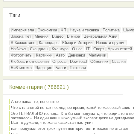
Тэги
Империя зла
Экономика
ЧП
Наука и техника
Политика
Шымк
Закона.Нет
Мнения
Видео
В мире
Центральная Азия
В Казахстане
Календарь
Юмор и Истории
Новости оружия
HotNews
Скандалы
Культура
О нас
IT
Спорт
Архив статей
Фотоотчёты
Картинки
Авто
Девчонки
Мальчики
Любовь и отношения
Опросы
Download
Обменник
Ссылки
Библиотека
Ядерщик
Блоги
Гостевая
Комментарии ( 786821 )
А кто напал то, непонятно
Что с планетой не так последнее время, какой-то массовый свист
Это ГЕНИАЛЬНО господа. Кто бы мог подумать, что ради этого вс
затевалось. Ни один наш шибко умный эксперт даже не догадывал
Все то думали, что жана казахстан наступит
нан придумал этот трюк путин повторил вот и токаев не отстает