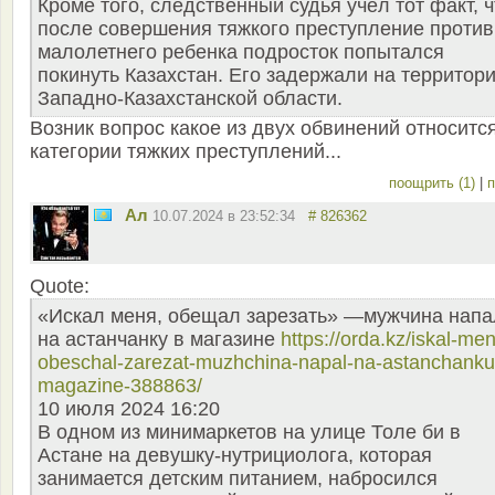
Кроме того, следственный судья учёл тот факт, ч
после совершения тяжкого преступление против
малолетнего ребенка подросток попытался
покинуть Казахстан. Его задержали на территор
Западно-Казахстанской области.
Возник вопрос какое из двух обвинений относится
категории тяжких преступлений...
поощрить (1)
|
п
Ал
10.07.2024 в 23:52:34
# 826362
Quote:
«Искал меня, обещал зарезать» —мужчина напа
на астанчанку в магазине
https://orda.kz/iskal-men
obeschal-zarezat-muzhchina-napal-na-astanchanku
magazine-388863/
10 июля 2024 16:20
В одном из минимаркетов на улице Толе би в
Астане на девушку-нутрициолога, которая
занимается детским питанием, набросился