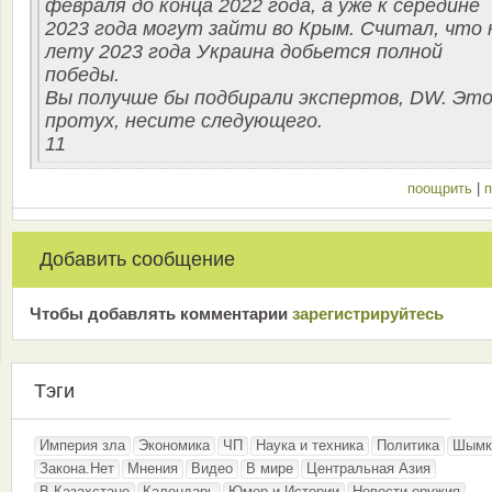
февраля до конца 2022 года, а уже к середине
2023 года могут зайти во Крым. Считал, что 
лету 2023 года Украина добьется полной
победы.
Вы получше бы подбирали экспертов, DW. Эт
протух, несите следующего.
11
поощрить
|
п
Добавить сообщение
Чтобы добавлять комментарии
зарeгиcтрирyйтeсь
Тэги
Империя зла
Экономика
ЧП
Наука и техника
Политика
Шымк
Закона.Нет
Мнения
Видео
В мире
Центральная Азия
В Казахстане
Календарь
Юмор и Истории
Новости оружия