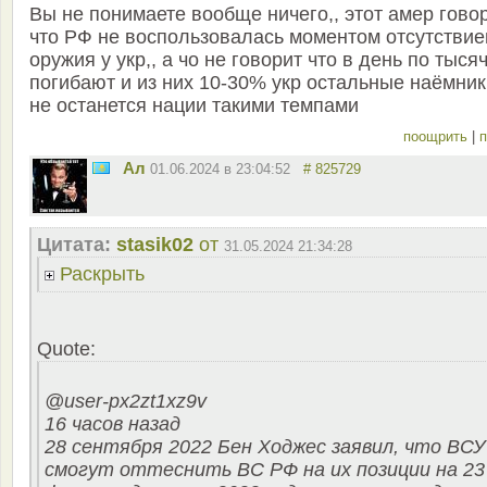
Вы не понимаете вообще ничего,, этот амер гово
что РФ не воспользовалась моментом отсутстви
оружия у укр,, а чо не говорит что в день по тыся
погибают и из них 10-30% укр остальные наёмник
не останется нации такими темпами
поощрить
|
п
Ал
01.06.2024 в 23:04:52
# 825729
Цитата:
stasik02
от
31.05.2024 21:34:28
Раскрыть
Quote:
@user-px2zt1xz9v
16 часов назад
28 сентября 2022 Бен Ходжес заявил, что ВСУ
смогут оттеснить ВС РФ на их позиции на 23