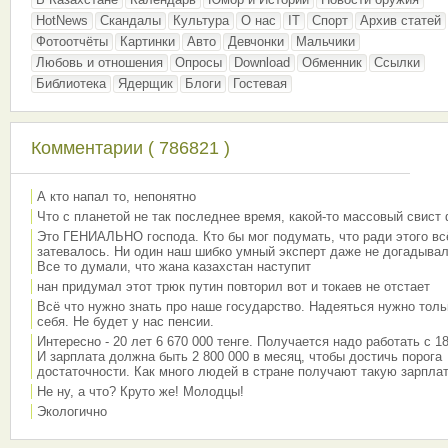
HotNews
Скандалы
Культура
О нас
IT
Спорт
Архив статей
Фотоотчёты
Картинки
Авто
Девчонки
Мальчики
Любовь и отношения
Опросы
Download
Обменник
Ссылки
Библиотека
Ядерщик
Блоги
Гостевая
Комментарии ( 786821 )
А кто напал то, непонятно
Что с планетой не так последнее время, какой-то массовый свист
Это ГЕНИАЛЬНО господа. Кто бы мог подумать, что ради этого вс
затевалось. Ни один наш шибко умный эксперт даже не догадывал
Все то думали, что жана казахстан наступит
нан придумал этот трюк путин повторил вот и токаев не отстает
Всё что нужно знать про наше государство. Надеяться нужно толь
себя. Не будет у нас пенсии.
Интересно - 20 лет 6 670 000 тенге. Получается надо работать с 18
И зарплата должна быть 2 800 000 в месяц, чтобы достичь порога
достаточности. Как много людей в стране получают такую зарплат
Не ну, а что? Круто же! Молодцы!
Экологично