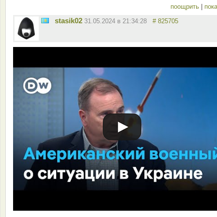
поощрить
|
пока
stasik02
31.05.2024 в 21:34:28
# 825705