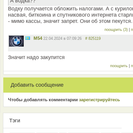
А водка??
Водку получается обложить налогами. А с курило
насвая, биткоина и спутникового интернета старл
- мимо кассы, значит запрет. Они об этом пекутся.
поощрить (3)
|
п
M54
22.04.2024 в 07:09:26
# 825119
Значит надо закупится
поощрить
|
п
Добавить сообщение
Чтобы добавлять комментарии
зарeгиcтрирyйтeсь
Тэги