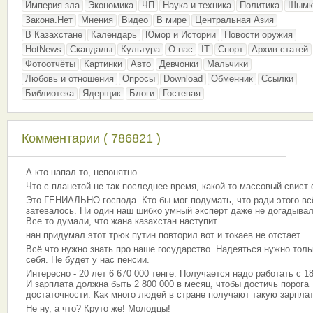
Империя зла
Экономика
ЧП
Наука и техника
Политика
Шымк
Закона.Нет
Мнения
Видео
В мире
Центральная Азия
В Казахстане
Календарь
Юмор и Истории
Новости оружия
HotNews
Скандалы
Культура
О нас
IT
Спорт
Архив статей
Фотоотчёты
Картинки
Авто
Девчонки
Мальчики
Любовь и отношения
Опросы
Download
Обменник
Ссылки
Библиотека
Ядерщик
Блоги
Гостевая
Комментарии ( 786821 )
А кто напал то, непонятно
Что с планетой не так последнее время, какой-то массовый свист
Это ГЕНИАЛЬНО господа. Кто бы мог подумать, что ради этого вс
затевалось. Ни один наш шибко умный эксперт даже не догадывал
Все то думали, что жана казахстан наступит
нан придумал этот трюк путин повторил вот и токаев не отстает
Всё что нужно знать про наше государство. Надеяться нужно толь
себя. Не будет у нас пенсии.
Интересно - 20 лет 6 670 000 тенге. Получается надо работать с 18
И зарплата должна быть 2 800 000 в месяц, чтобы достичь порога
достаточности. Как много людей в стране получают такую зарплат
Не ну, а что? Круто же! Молодцы!