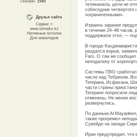
Онлайн:
1545
телеканала, цели не от
собеседник четвертого 
«ограниченными».
Друзья сайта
Сервис +
Израиль заранее преду
www.stimeks.kz
в течение 24–48 часов, 
Натяжные потолки
поддержали это», — по
Для инвалидов
В городе Кахджаварист
раздался взрыв, заявил
Fars. О том же сообщил
неподалеку от аэропорт
Системы ПВО сработали 
числе над Тебризом. Во
Тегерана, Исфахана, Ши
части страны приостано
Тегеране попросили люд
отменены. Не менее вос
развернулись.
По данным Al Mayadeen,
также прогремел непода
Сувейде на западе Сири
Иран предупредил, что 