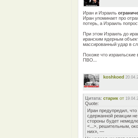
Иран и Израиль
огранич
Иран упоминает про отра
потерь, а Израиль попро
При этом Израиль до иран
иранским ядерным объект
массированный удар в сл
Похоже что израильские 
ПВО...
koshkoed
20.04.
Цитата:
старик
от
19.04.
Quote:
Иран предупредил, что 
сдержанной реакции не
стороны будет немедл
<...>, решительным, о
них», —