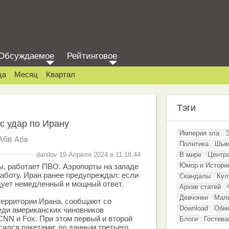
Обсуждаемое
Рейтинговое
ца
Месяц
Квартал
Тэги
с удар по Ирану
Империя зла
Абв
Абв
Политика
Шым
danilov 19 Апреля 2024 в 11:18:44
В мире
Центр
Юмор и Истори
, работает ПВО. Аэропорты на западе
аботу. Иран ранее предупреждал: если
Скандалы
Кул
дует немедленный и мощный ответ.
Архив статей
Девчонки
Мал
территории Ирана, сообщают со
Download
Обм
еди американских чиновников
NN и Fox. При этом первый и второй
Блоги
Гостева
сился ракетами; по данным третьего