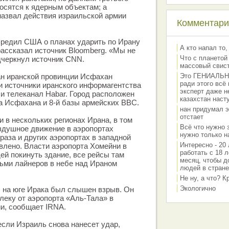
носятся к ядерным объектам; а
назвал действия израильской армии
Комментарии
предил США о планах ударить по Ирану
А кто напал то,
рассказал источник Bloomberg. «Мы не
Что с планетой
дчеркнул источник CNN.
массовый свис
ан иранской провинции Исфахан
Это ГЕНИАЛЬНО 
ради этого всё
и источники иранского информагентства
эксперт даже н
 и телеканал Habar. Город расположен
казахстан наст
а Исфахана и 8-й базы армейских ВВС.
нан придумал э
отстает
в нескольких регионах Ирана, в том
Всё что нужно 
здушное движение в аэропортах
нужно только на
раза и других аэропортах в западной
Интересно - 20 
влено. Власти аэропорта Хомейни в
работать с 18 л
ей покинуть здание, все рейсы там
месяц, чтобы д
ьми лайнеров в небе над Ираном
людей в стране
Не ну, а что? 
Экологично
 на юге Ирака был слышен взрыв. Он
леку от аэропорта «Аль-Тала» в
и, сообщает IRNA.
если Израиль снова нанесет удар,