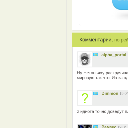
Комментарии,
по ре
alpha_portal
Ну Нетаньяху раскручива
мировую так что. Из-за о
Dimmon
19.0
2 идиота точно доведут п
Рамзес
19.04