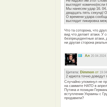
Не надоел им этот слов
выглядят комично(если 
Мы нанесем удар 16. 04.
двадцать пять секунд! О
О времени удара сообщ
выглядит пикировка меж
Что та соторона, что дру
вид что делает атаки. У 
безпрецедентные атаки, д
ни другая сторона реальн
Ал
20.04.2024
Цитата:
Dimmon
от
19.0
2 идиота точно доведут 
Случайно упомянул не про
на саммите НАТО в апрел
Путина и позиции Герман
вступлении Украины с Гр
продавили?