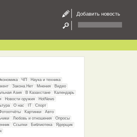
Добавить новость
Экономика
ЧП
Наука и техника
кент
Закона.Нет
Мнения
Видео
альная Азия
В Казахстане
Календарь
и
Новости оружия
HotNews
ьтура
О нас
IT
Спорт
Фотоотчёты
Картинки
Авто
ьчики
Любовь и отношения
Опросы
енник
Ссылки
Библиотека
Ядерщик
я