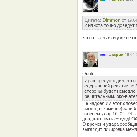
Цитата:
Dimmon
от
19.0
2 идиота точно доведут 
Кто то за лужей уже не о
старик
19.04
Quote:
Иран предупредил, что 
сдержанной реакции не 
стороны будет немедлен
решительным, окончате
Не надоел им этот слове
выглядят комично(если б
нанесем удар 16. 04. 24 
двадцать пять секунд! Ой
О времени удара сообщи
выглядит пикировка межд