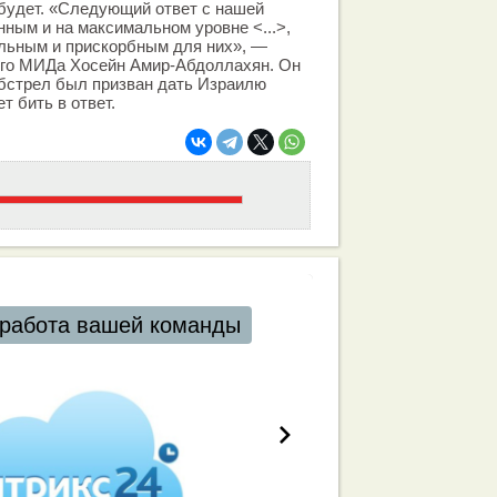
будет. «Следующий ответ с нашей
ным и на максимальном уровне <...>,
льным и прискорбным для них», —
кого МИДа Хосейн Амир-Абдоллахян. Он
обстрел был призван дать Израилю
т бить в ответ.
работа вашей команды