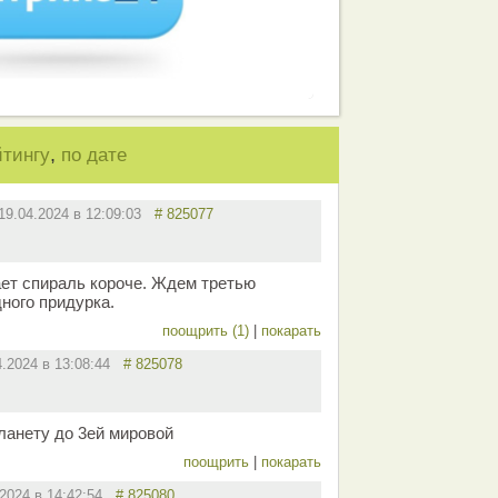
,
йтингу
по дате
19.04.2024 в 12:09:03
# 825077
ет спираль короче. Ждем третью
дного придурка.
поощрить (1)
|
покарать
4.2024 в 13:08:44
# 825078
ланету до 3ей мировой
поощрить
|
покарать
.2024 в 14:42:54
# 825080