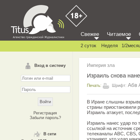
Свежее
Читаемое
2 суток
Неделя
1/2меся
Империя зла
Вход в систему
Израиль снова нане
Абв
Печать:
Шрифт:
В Иране слышны взрывы
страны приостановили р
Израиль атакует, после
Регистрация
Забыли пароль?
Израиль нанес удар по 
ссылкой на источник ср
телеканалы ABC, CBS, C
В сети
уточняют, что удар нано