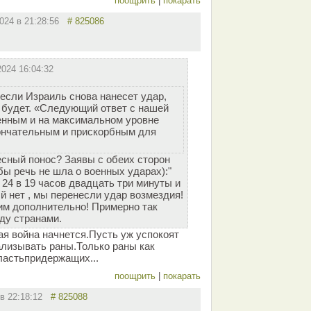
поощрить
|
покарать
2024 в 21:28:56
# 825086
2024 16:04:32
если Израиль снова нанесет удар,
 будет. «Следующий ответ с нашей
енным и на максимальном уровне
кончательным и прискорбным для
есный понос? Заявы с обеих сторон
бы речь не шла о военных ударах):"
 24 в 19 часов двадцать три минуты и
й нет , мы перенесли удар возмездия!
им дополнительно! Примерно так
ду странами.
ая война начнется.Пусть уж успокоят
ализывать раны.Только раны как
сластьпридержащих...
поощрить
|
покарать
 в 22:18:12
# 825088