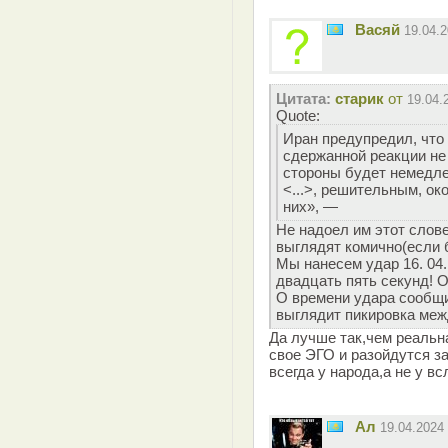
Васяй
19.04.
Цитата:
старик
от
19.04.
Quote:
Иран предупредил, что 
сдержанной реакции не
стороны будет немедл
<...>, решительным, о
них», —
Не надоел им этот слов
выглядят комично(если 
Мы нанесем удар 16. 04.
двадцать пять секунд! О
О времени удара сообщ
выглядит пикировка меж
Да лучше так,чем реальн
свое ЭГО и разойдутся з
всегда у народа,а не у в
Ал
19.04.2024