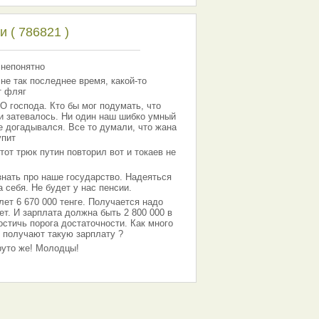
 ( 786821 )
 непонятно
 не так последнее время, какой-то
т фляг
господа. Кто бы мог подумать, что
 и затевалось. Ни один наш шибко умный
е догадывался. Все то думали, что жана
упит
тот трюк путин повторил вот и токаев не
знать про наше государство. Надеяться
 себя. Не будет у нас пенсии.
лет 6 670 000 тенге. Получается надо
ет. И зарплата должна быть 2 800 000 в
остичь порога достаточности. Как много
 получают такую зарплату ?
Круто же! Молодцы!