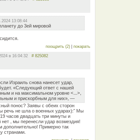
4.2024 13:08:44
планету до 3ей мировой
тсидится.
поощрить (2)
|
покарать
.2024 в 16:04:32
# 825082
если Израиль снова нанесет удар,
будет. «Следующий ответ с нашей
ным и на максимальном уровне <...>,
льным и прискорбным для них», —
сный понос? Заявы с обеих сторон
ы речь не шла о военных ударах):" Мы
в 19 часов двадцать три минуты и
 нет , мы перенесли удар возмездия!
м дополнительно! Примерно так
у странами.