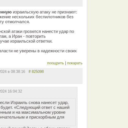
енную
израильскую атаку не признают:
жение нескольких беспилотников без
сту отмолчался.
ской атаки грозился нанести удар по
ам, а Иран - повторить
учае израильской ответки.
власти не уверены в надежности своих
поощрить
|
покарать
2024 в 08:38:16
# 825098
2024 16:04:32
если Израиль снова нанесет удар,
 будет. «Следующий ответ с нашей
енным и на максимальном уровне
кончательным и прискорбным для