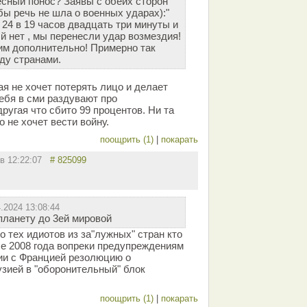
есный понос? Заявы с обеих сторон
бы речь не шла о военных ударах):"
 24 в 19 часов двадцать три минуты и
й нет , мы перенесли удар возмездия!
им дополнительно! Примерно так
ду странами.
гая не хочет потерять лицо и делает
себя в сми раздувают про
ругая что сбито 99 процентов. Ни та
о не хочет вести войну.
поощрить (1)
|
покарать
 в 12:22:07
# 825099
4.2024 13:08:44
планету до 3ей мировой
 тех идиотов из за"лужных" стран кто
е 2008 года вопреки предупреждениям
ии с Францией резолюцию о
узией в "оборонительный" блок
поощрить (1)
|
покарать