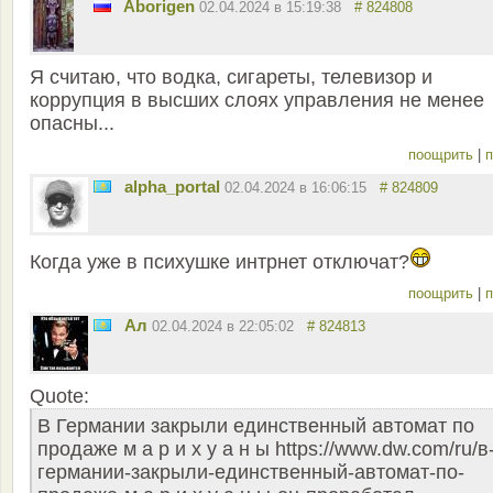
Aborigen
02.04.2024 в 15:19:38
# 824808
Я считаю, что водка, сигареты, телевизор и
коррупция в высших слоях управления не менее
опасны...
поощрить
|
п
alpha_portal
02.04.2024 в 16:06:15
# 824809
Когда уже в психушке интрнет отключат?
поощрить
|
п
Ал
02.04.2024 в 22:05:02
# 824813
Quote:
В Германии закрыли единственный автомат по
продаже м а р и х у а н ы https://www.dw.com/ru/в
германии-закрыли-единственный-автомат-по-