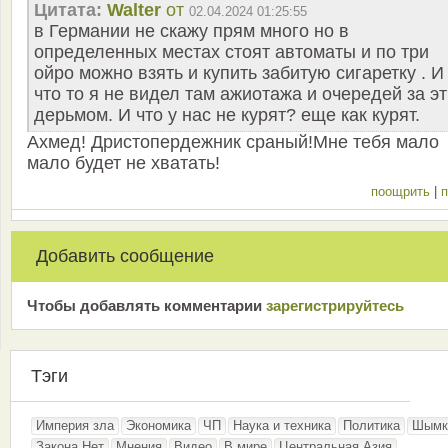
Цитата:
Walter
от
02.04.2024 01:25:55
в Германии не скажу прям много но в
определенных местах стоят автоматы и по три
ойро можно взять и купить забитую сигаретку . И
что то я не видел там ажиотажа и очередей за э
дерьмом. И что у нас не курят? еще как курят.
Ахмед! Дристопердежник сраный!Мне тебя мало
мало будет не хватать!
поощрить
|
п
Добавить сообщение
Чтобы добавлять комментарии
зарeгиcтрирyйтeсь
Тэги
Империя зла
Экономика
ЧП
Наука и техника
Политика
Шымк
Закона.Нет
Мнения
Видео
В мире
Центральная Азия