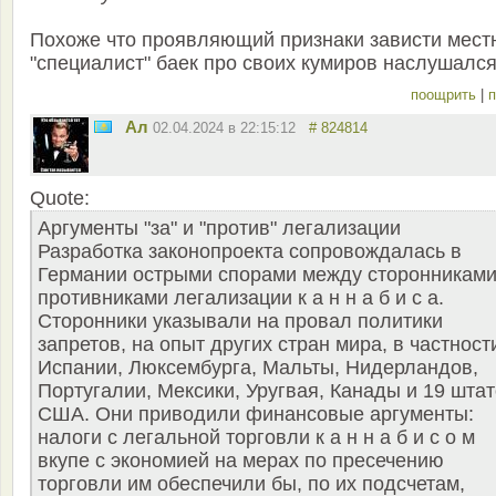
Похоже что проявляющий признаки зависти мест
"специалист" баек про своих кумиров наслушался.
поощрить
|
п
Ал
02.04.2024 в 22:15:12
# 824814
Quote:
Аргументы "за" и "против" легализации
Разработка законопроекта сопровождалась в
Германии острыми спорами между сторонниками
противниками легализации к а н н а б и с а.
Сторонники указывали на провал политики
запретов, на опыт других стран мира, в частност
Испании, Люксембурга, Мальты, Нидерландов,
Португалии, Мексики, Уругвая, Канады и 19 шта
США. Они приводили финансовые аргументы:
налоги с легальной торговли к а н н а б и с о м
вкупе с экономией на мерах по пресечению
торговли им обеспечили бы, по их подсчетам,