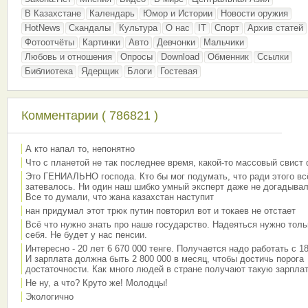
В Казахстане
Календарь
Юмор и Истории
Новости оружия
HotNews
Скандалы
Культура
О нас
IT
Спорт
Архив статей
Фотоотчёты
Картинки
Авто
Девчонки
Мальчики
Любовь и отношения
Опросы
Download
Обменник
Ссылки
Библиотека
Ядерщик
Блоги
Гостевая
Комментарии ( 786821 )
А кто напал то, непонятно
Что с планетой не так последнее время, какой-то массовый свист
Это ГЕНИАЛЬНО господа. Кто бы мог подумать, что ради этого вс
затевалось. Ни один наш шибко умный эксперт даже не догадывал
Все то думали, что жана казахстан наступит
нан придумал этот трюк путин повторил вот и токаев не отстает
Всё что нужно знать про наше государство. Надеяться нужно толь
себя. Не будет у нас пенсии.
Интересно - 20 лет 6 670 000 тенге. Получается надо работать с 18
И зарплата должна быть 2 800 000 в месяц, чтобы достичь порога
достаточности. Как много людей в стране получают такую зарплат
Не ну, а что? Круто же! Молодцы!
Экологично