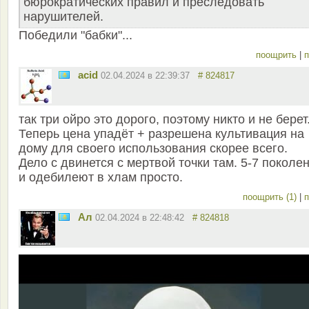
бюрократических правил и преследовать
нарушителей.
Победили "бабки"...
поощрить
|
п
acid
02.04.2024 в 22:39:37
# 824817
так три ойро это дорого, поэтому никто и не берет
Теперь цена упадёт + разрешена культивация на
дому для своего использования скорее всего.
Дело с двинется с мертвой точки там. 5-7 поколе
и одебилеют в хлам просто.
поощрить (1)
|
п
Ал
02.04.2024 в 22:48:42
# 824818