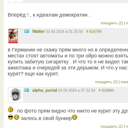
Вперёд ! , к идеалам демократии .
поощрить (2)
|
п
Walter
02.04.2024 в 01:25:55
# 824799
в Германии не скажу прям много но в определен
местах стоят автоматы и по три ойро можно взять
купить забитую сигаретку . И что то я не видел та
ажиотажа и очередей за эти дерьмом. И что у нас
курят? еще как курят.
поощрить (2)
|
пока
alpha_portal
02.04.2024 в 07:32:54
# 824800
по фото прям видно что никто не курит эту д
залесь в свой бункер
поощрить (2)
|
п