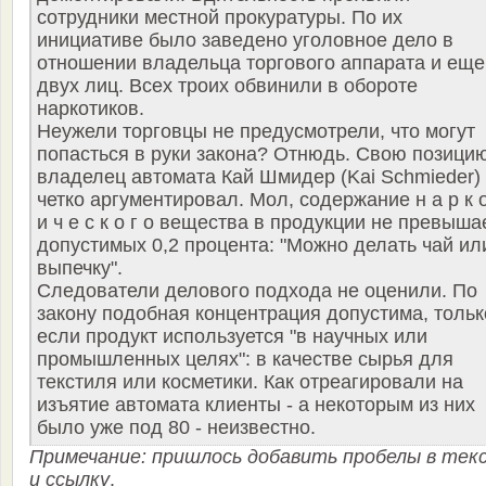
сотрудники местной прокуратуры. По их
инициативе было заведено уголовное дело в
отношении владельца торгового аппарата и еще
двух лиц. Всех троих обвинили в обороте
наркотиков.
Неужели торговцы не предусмотрели, что могут
попасться в руки закона? Отнюдь. Свою позици
владелец автомата Кай Шмидер (Kai Schmieder)
четко аргументировал. Мол, содержание н а р к о
и ч е с к о г о вещества в продукции не превыша
допустимых 0,2 процента: "Можно делать чай ил
выпечку".
Следователи делового подхода не оценили. По
закону подобная концентрация допустима, тольк
если продукт используется "в научных или
промышленных целях": в качестве сырья для
текстиля или косметики. Как отреагировали на
изъятие автомата клиенты - а некоторым из них
было уже под 80 - неизвестно.
Примечание: пришлось добавить пробелы в тек
и ссылку
.