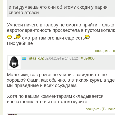
и ты думаешь что они об этом? сходи у парня
своего атсаси
Умнееи ничего в голову не смогло прийти, только
евротолерантоность просвестела в пустом котел
смотри там огоньки еще есть
Пнх уебище
поощрить
|
п
stasik02
02.04.2024 в 14:01:12
# 824805
Мальчики, вас разве не учили - завидовать не
хорошо? Сами, как обычно, в втихаря курят, а зде
мы праведные и всех осуждаем.
Хотя по вашим комментариям складывается
впечатление что вы не только курите
поощрить (1)
|
пока