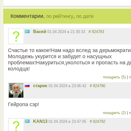
Комментарии,
,
по рейтингу
по дате
Васяй
01.04.2024 в 21:30:33
# 824783
Счастье то какое!Нам надо вслед за дерьмократи
Молодежь укурится и забудет о насущных
проблемах!Накуриться,уколоться и пропасть на д
колодца!
поощрить (5)
|
п
старик
01.04.2024 в 23:06:42
# 824786
Гейропа сэр!
поощрить (2)
|
п
KAN13
01.04.2024 в 23:47:05
# 824792