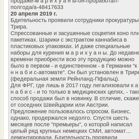
продаже-м а р и х у а н ы-он-проработал-
полгода/a-48417633
20 апреля 2019 г.
Бдительность проявили сотрудники прокуратуры
Трира.
Спрессованные и засушенные соцветия коно пли
пакетиках. Шарики с экстрактом каннабиса в
пластиковых упаковках. И даже специальные
наборы для курения м а р и х у а н ы. До недавн
времени приобрести всю эту продукцию можно
было в первом - и единственном - в Германии "к
н н а б и с-автомате". Он был установлен в Трир
(федеральная земля Рейнланд-Пфальц).
Для ФРГ, где лишь в 2017 году легализовали к а
н а б и с - и то только в медицинских целях, - так
способ продажи был в новинку. В отличие, скаже
от соседних Швейцарии или Австрии.
Предложение пользовалось спросом. Бизнес,
однако, продержался недолго. Спустя шесть
месяцев после "премьеры", о которой написал
целый ряд крупных немецких СМИ, автомат…
демонтировали. Бдительность проявили