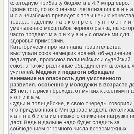
ежегодную прибавку бюджета в 4,7 млрд евро.
Кроме того, по их оценкам, легализация к а н н а
и с а неизбежно приведет к повышению качеств
товара, падению н а р к о п р е с т у п н о с т и и
уменьшению масштабов черного рынка, на кото
часто продают м а р и х у а н у с опасными для
здоровья примесями.
Категорически против плана правительства
выступали союз немецких врачей, объединение
педиатров, профсоюз полицейских и судейский
союз, а также различные объединения школьны
учителей.
Медики и педагоги обращали
внимание на опасность для умственного
развития, особенно у молодежи в возрасте д
25 лет
, на риск перехода от мягких к жестким н а
к о т и к а м.
Судьи и полицейские, в свою очередь, говорили,
что придуманная в Минздраве модель легализа
к а н н а б и с а им никакого снижения нагрузки н
даст. Ведь и дальше надо будет следить за
соблюдением огромного числа всевозможных