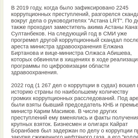
В 2019 году, когда было зафиксировано 2245
коррупционных преступлений, разгорелся сканд
вокруг дела о руководителях "Астана LRT". По д
также проходил заместитель акима Астаны Кана
Султанбеков. На следующий год в СМИ уже
прогремел другой коррупционный скандал посл
ареста министра здравоохранения Елжана
Биртанова и вице-министра Олжаса Абишева,
которых обвиняли в хищениях в ходе реализаци
программы по цифровизации области
здравоохранения.
2022 год (1 267 дел о коррупции в судах) вошел 
историю страны по наибольшему количеству
громких коррупционных расследований. Под ар
были взяты бывший председатель КНБ и премье
министр Карим Масимов. В числе других
преступлений ему вменялись и факты получени
крупных взяток. Бизнесмен и олигарх Кайрат
Боранбаев был задержан по делу о коррупции п
закупке сжиженного нефтяного газа, а его "колл