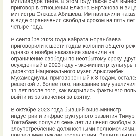
миллиардов тенге. В этом году также был выне
приговор в отношении Елжана Биртанова и вице
министра Олжаса Абишева. Им назначили наказ
в виде ограничения свободы сроком на пять лет
четыре года.
В сентябре 2023 года Кайрата Боранбаева
приговорили к шести годам колонии общего реж
однако в ноябре наказание заменили на
ограничение свободы по неотбытому сроку. Дру
осужденный в 2023 году - экс-министр культуры 
директор Национального музея Арыстанбек
Мухамедиулы, приговоренный к 8 годам, осталс
решеткой и, более того, наказание ему увеличил
11 лет после того, как вскрылись факты его поп
выйти из заключения за взятку.
В октябре 2023 года бывший вице-министр
индустрии и инфраструктурного развития Тимур
Токтабаев получил семь лет лишения свободы з
злоупотребление должностными полномочиями,
повлекшими тяжкие последствия. Защита пытал