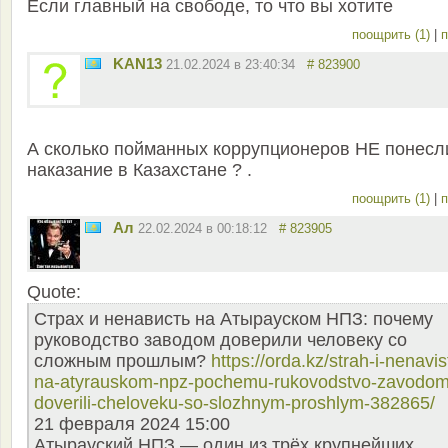
Если главный на свободе, то что вы хотите
поощрить (1)
|
п
KAN13
21.02.2024 в 23:40:34
# 823900
А сколько пойманных коррупционеров НЕ понесл
наказание в Казахстане ? .
поощрить (1)
|
п
Ал
22.02.2024 в 00:18:12
# 823905
Quote:
Страх и ненависть на Атырауском НПЗ: почему
руководство заводом доверили человеку со
сложным прошлым?
https://orda.kz/strah-i-nenavis
na-atyrauskom-npz-pochemu-rukovodstvo-zavodom
doverili-cheloveku-so-slozhnym-proshlym-382865/
21 февраля 2024 15:00
Атырауский НПЗ — один из трёх крупнейших