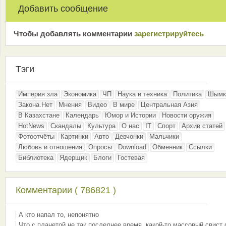
Добавить сообщение
Чтобы добавлять комментарии
зарeгиcтрирyйтeсь
Тэги
Империя зла
Экономика
ЧП
Наука и техника
Политика
Шымк
Закона.Нет
Мнения
Видео
В мире
Центральная Азия
В Казахстане
Календарь
Юмор и Истории
Новости оружия
HotNews
Скандалы
Культура
О нас
IT
Спорт
Архив статей
Фотоотчёты
Картинки
Авто
Девчонки
Мальчики
Любовь и отношения
Опросы
Download
Обменник
Ссылки
Библиотека
Ядерщик
Блоги
Гостевая
Комментарии ( 786821 )
А кто напал то, непонятно
Что с планетой не так последнее время, какой-то массовый свист