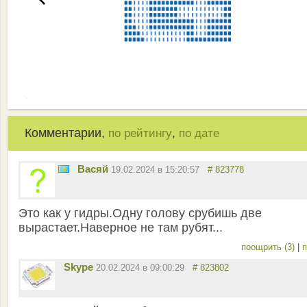
Комментарии,
,
по рейтингу
по дате
Васяй
19.02.2024 в 15:20:57
# 823778
Это как у гидры.Одну голову срубишь две
вырастает.Наверное не там рубят...
поощрить (3)
|
п
Skype
20.02.2024 в 09:00:29
# 823802