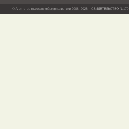
© Агентство гражданской журналистики 2006- 2026гг. СВИДЕТЕЛЬСТВО №17