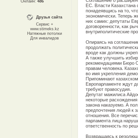
Соглашение о расширенн
Онлайн:
486
ЕС. Власти Казахстана 
понадеявщись на то, чт
экономически. Теперь ж
Друзья сайта
них самих: депутаты Ев
Сервис +
договоренности, как рыч
www.stimeks.kz
внутриполитические про
Натяжные потолки
Для инвалидов
Опираясь на соглашени
продолжать политическ
вроде как должны укреп
А также улучшить избир
рекомендациями Бюро О
правам человека. Каза
во имя укрепления демо
Припоминают казахскому
Европарламенте ждут до
требуют правосудия.
Депутат мажилиса Айдос
некоторые расхождения
закона наказуемо. А по
предпочтения людей к з
отношения. Все перечи
парламента лица наруши
ответственность по реш
Возвращаясь к резолюци