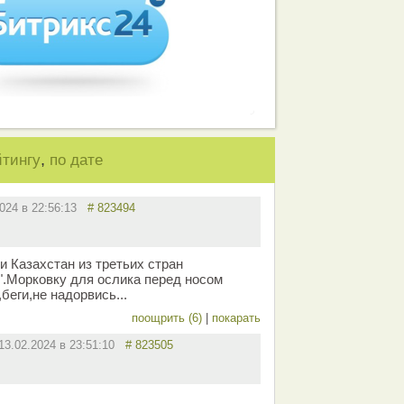
,
йтингу
по дате
2024 в 22:56:13
# 823494
и Казахстан из третьих стран
".Морковку для ослика перед носом
беги,не надорвись...
поощрить (6)
|
покарать
13.02.2024 в 23:51:10
# 823505