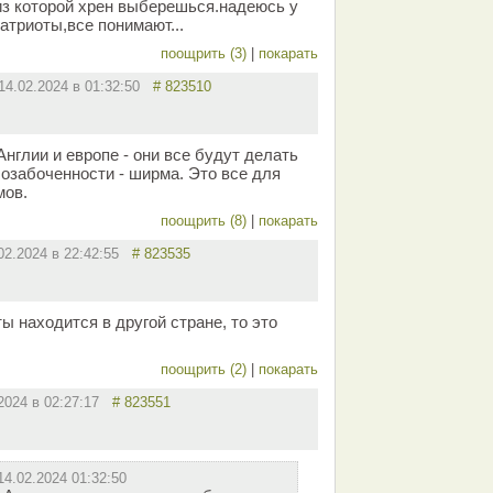
з которой хрен выберешься.надеюсь у
атриоты,все понимают...
поощрить (3)
|
покарать
14.02.2024 в 01:32:50
# 823510
Англии и европе - они все будут делать
и озабоченности - ширма. Это все для
мов.
поощрить (8)
|
покарать
02.2024 в 22:42:55
# 823535
ы находится в другой стране, то это
поощрить (2)
|
покарать
.2024 в 02:27:17
# 823551
14.02.2024 01:32:50