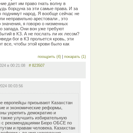
ние дает им право гнать волну в
удь борцуна за эти самые права. И за
 поднимут народ. Я вообще сейчас не
ли неправильно арестовали , это
 значения, я говорю о низменных
о запада. Они вон уже требуют
ытий в КЗ. А не послать ли их лесом?
иведи бог в КЗ прольется кровь, эти
 все, чтобы этой крови было как
поощрить (4)
|
покарать (1)
2024 в 00:21:08
# 823507
2024 00:03:56
ие европейцы призывают Казахстан
ие и экономические реформы,
жны укрепить демократию и
А также улучшить избирательную
и с рекомендациями Бюро ОБСЕ по
тутам и правам человека. Казахстан
 реформы, во имя укрепления