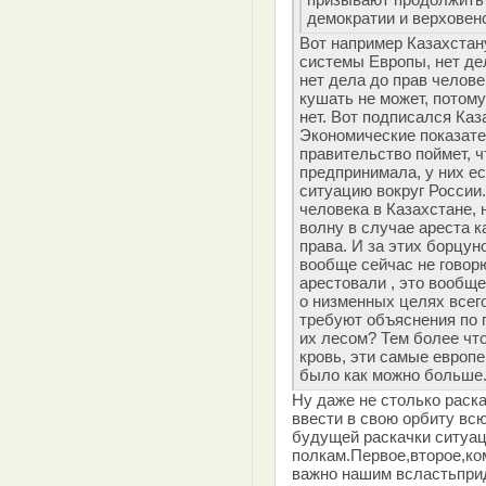
демократии и верховенс
Вот например Казахстан
системы Европы, нет дел
нет дела до прав челове
кушать не может, потому
нет. Вот подписался Каз
Экономические показате
правительство поймет, ч
предпринимала, у них ес
ситуацию вокруг России.
человека в Казахстане, 
волну в случае ареста к
права. И за этих борцу
вообще сейчас не говор
арестовали , это вообще
о низменных целях всего
требуют объяснения по п
их лесом? Тем более что
кровь, эти самые европ
было как можно больше
Ну даже не столько раск
ввести в свою орбиту вс
будущей раскачки ситуаци
полкам.Первое,второе,ко
важно нашим всластьпри