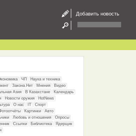
Добавить новость
Экономика
ЧП
Наука и техника
кент
Закона.Нет
Мнения
Видео
альная Азия
В Казахстане
Календарь
и
Новости оружия
HotNews
ьтура
О нас
IT
Спорт
Фотоотчёты
Картинки
Авто
ьчики
Любовь и отношения
Опросы
енник
Ссылки
Библиотека
Ядерщик
я