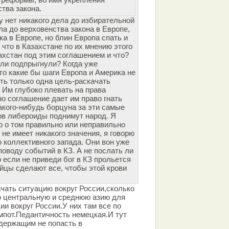
тва закона.
у нет никакого дела до избирательной
а до верховенства закона в Европе,
ка в Европе, но блин Европа спать и
 что в Казахстане по их мнению этого
ахстан под этим соглашением и что?
ли подпрыгнули? Когда уже
то какие бы шаги Европа и Америка не
ть только одна цель-раскачать
 Им глубоко плевать на права
но соглашение дает им право гнать
акого-нибудь борцуна за эти самые
нов либероиды поднимут народ. Я
ю о том правильно или неправильно
 не имеет никакого значения, я говорю
 коллективного запада. Они вон уже
оводу событий в КЗ. А не послать ли
 если не приведи бог в КЗ прольется
ейцы сделают все, чтобы этой крови
.
ачать ситуацию вокруг России,сколько
ю центральную и среднюю азию для
и вокруг России.У них там все по
мпот.Педантичность немецкая.И тут
держащим не попасть в