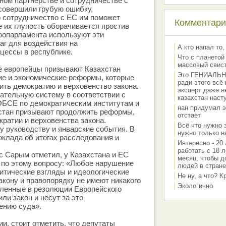
ом партнерстве и сотрудничестве с
совершили грубую ошибку,
о сотрудничество с ЕС им поможет
Комментарии
е их глупость оборачивается простив
ропарламента используют эти
аг для воздействия на
А кто напал то,
цессы в республике.
Что с планетой
массовый свис
е европейцы призывают Казахстан
Это ГЕНИАЛЬНО 
ие и экономические реформы, которые
ради этого всё
ить демократию и верховенство закона.
эксперт даже н
ательную систему в соответствии с
казахстан наст
БСЕ по демократическим институтам и
нан придумал э
хстан призывают продолжить реформы,
отстает
кратии и верховенства закона.
Всё что нужно 
 руководству и январские события. В
нужно только на
клада об итогах расследования и
Интересно - 20 
работать с 18 л
 Сарым отметил, у Казахстана и ЕС
месяц, чтобы д
 по этому вопросу: «Любое нарушение
людей в стране
литические взгляды и идеологические
Не ну, а что? 
акону и правопорядку не имеют никакого
Экологично
сленные в резолюции Европейского
ли закон и несут за это
ению суда».
и, стоит отметить, что депутаты