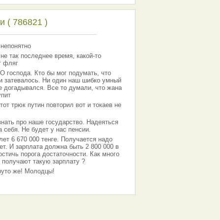
 ( 786821 )
 непонятно
 не так последнее время, какой-то
т фляг
господа. Кто бы мог подумать, что
 и затевалось. Ни один наш шибко умный
е догадывался. Все то думали, что жана
упит
тот трюк путин повторил вот и токаев не
знать про наше государство. Надеяться
 себя. Не будет у нас пенсии.
лет 6 670 000 тенге. Получается надо
ет. И зарплата должна быть 2 800 000 в
остичь порога достаточности. Как много
 получают такую зарплату ?
Круто же! Молодцы!