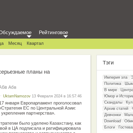
Обсуждаемое
Рейтинговое
ца
Месяц
Квартал
Тэги
серьезные планы на
Империя зла
Политика
Шым
Абв
Абв
В мире
Центр
UktamNamozov
13 Февраля 2024 в 16:57:46
Юмор и Истори
Скандалы
Кул
. 17 января Европарламент проголосовал
«Стратегия ЕС по Центральной Азии:
Архив статей
 укрепления партнерства».
Девчонки
Мал
Download
Обм
тратегии было уделено Казахстану, как
Блоги
Гостева
рвой в ЦА подписала и ратифицировала