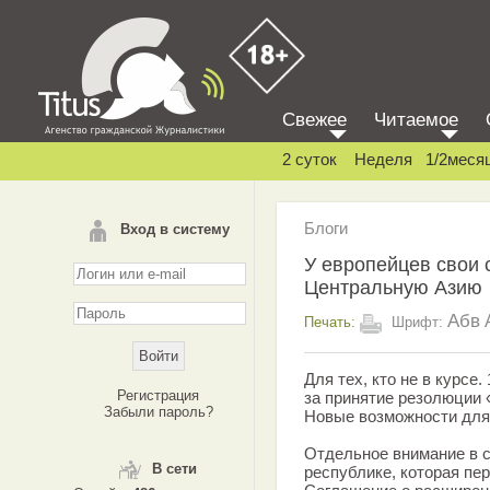
Свежее
Читаемое
2 суток
Неделя
1/2меся
Блоги
Вход в систему
У европейцев свои 
Центральную Азию
Абв
Печать:
Шрифт:
Для тех, кто не в курсе
Регистрация
за принятие резолюции 
Забыли пароль?
Новые возможности для
Отдельное внимание в с
В сети
республике, которая пе