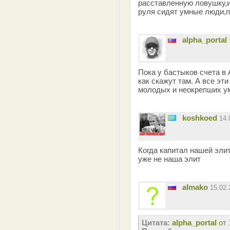
расставленную ловушку,и
руля сидят умные люди,п
alpha_portal
Пока у бастыков счета в 
как скажут там. А все эт
молодых и неокрепших у
koshkoed
14.
Когда капитал нашей элит
уже не наша элит
almako
15.02
Цитата:
alpha_portal
от