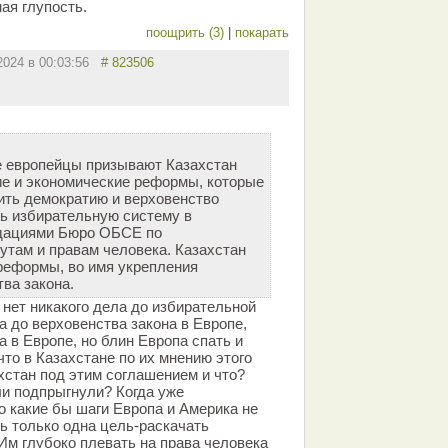
ая глупость.
поощрить (3)
|
покарать
.2024 в 00:03:56
# 823506
е европейцы призывают Казахстан
е и экономические реформы, которые
ить демократию и верховенство
ть избирательную систему в
ндациями Бюро ОБСЕ по
утам и правам человека. Казахстан
реформы, во имя укрепления
ва закона.
 нет никакого дела до избирательной
а до верховенства закона в Европе,
а в Европе, но блин Европа спать и
что в Казахстане по их мнению этого
хстан под этим соглашением и что?
и подпрыгнули? Когда уже
о какие бы шаги Европа и Америка не
ть только одна цель-раскачать
Им глубоко плевать на права человека