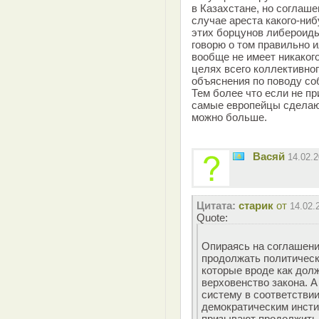
в Казахстане, но соглаше
случае ареста какого-ниб
этих борцунов либероиды
говорю о том правильно и
вообще не имеет никакого
целях всего коллективног
объяснения по поводу соб
Тем более что если не пр
самые европейцы сделают
можно больше.
Васяй
14.02.
Цитата:
старик
от
14.02.
Quote:
Опираясь на соглашен
продолжать политическ
которые вроде как дол
верховенство закона. 
систему в соответстви
демократическим инсти
призывают продолжить