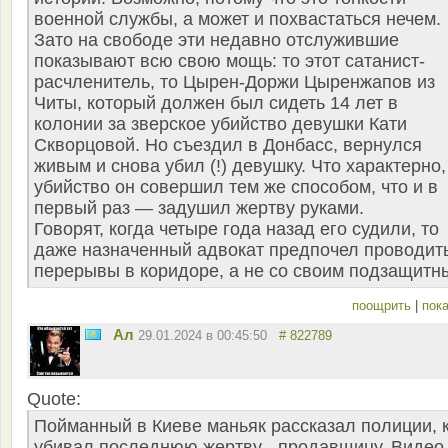
военной службы, а может и похвастаться нечем.
Зато на свободе эти недавно отслужившие
показывают всю свою мощь: то этот сатанист-
расчленитель, то Цырен-Доржи Цыренжапов из
Читы, который должен был сидеть 14 лет в
колонии за зверское убийство девушки Кати
Скворцовой. Но съездил в Донбасс, вернулся
живым и снова убил (!) девушку. Что характерно,
убийство он совершил тем же способом, что и в
первый раз — задушил жертву руками.
Говорят, когда четыре года назад его судили, то
даже назначенный адвокат предпочел проводит
перерывы в коридоре, а не со своим подзащитн
поощрить
|
пока
Ал
29.01.2024 в 00:45:50
# 822789
Quote:
Пойманный в Киеве маньяк рассказал полиции, 
убивал последнюю жертву - продавщицу. Видео