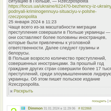
ситуацию в Польше, — Rzeczpospolitа
https://focus.ua/ukraine/622470-bezhency-iz-ukrain
podnyali-kriminogennuyu-situaciyu-v-polshe-
rzeczpospolita
25 января 2024 в 11:23
Чаще всего из-за масштабности миграции
преступления совершали в Польше украинцы —
они составляют более половины иностранцев,
которые были привлечены к уголовной
ответственности. Далее следуют грузины и
белорусы.
В Польше возросло количество преступлений,
совершенных иностранцами. За прошлый год
граждане других стран совершили более 17 тыс
преступлений, среди злоумышленников лидиру
украинцы. Об этом пишет польское издание
Rzeczpospolitа.
Раскрыть
поощрить
|
п
Dimmon
31.01.2024 в 11:29:06
# 822868