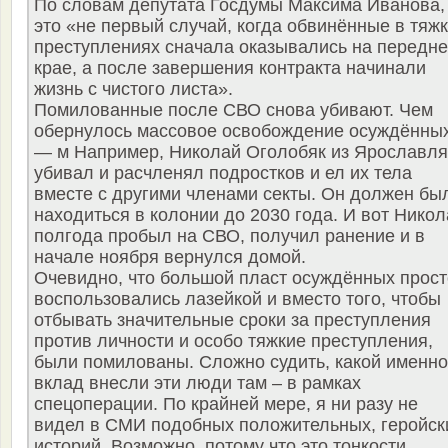
По словам депутата Госдумы Максима Иванова,
это «не первый случай, когда обвинённые в тяж
преступлениях сначала оказывались на передн
крае, а после завершения контракта начинали
жизнь с чистого листа».
Помилованные после СВО снова убивают. Чем
обернулось массовое освобождение осуждённы
— м Например, Николай Оголобяк из Ярославля
убивал и расчленял подростков и ел их тела
вместе с другими членами секты. Он должен бы
находиться в колонии до 2030 года. И вот Никол
полгода пробыл на СВО, получил ранение и в
начале ноября вернулся домой.
Очевидно, что большой пласт осуждённых прост
воспользовались лазейкой и вместо того, чтобы
отбывать значительные сроки за преступления
против личности и особо тяжкие преступления,
были помилованы. Сложно судить, какой именно
вклад внесли эти люди там – в рамках
спецоперации. По крайней мере, я ни разу не
видел в СМИ подобных положительных, геройск
историй. Возможно, потому что это тонкости