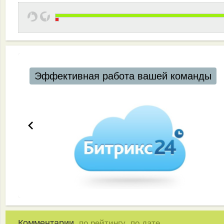
Эффективная работа вашей команды
Комментарии,
,
по рейтингу
по дате