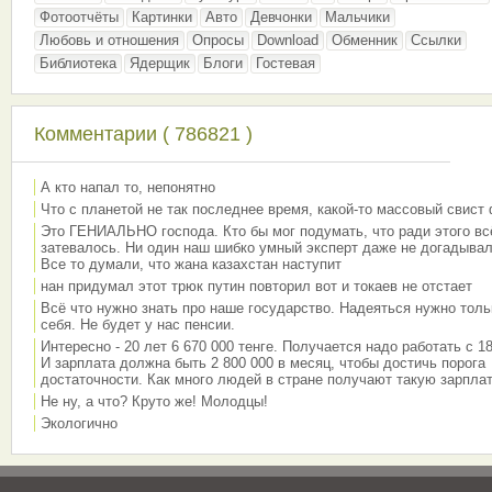
Фотоотчёты
Картинки
Авто
Девчонки
Мальчики
Любовь и отношения
Опросы
Download
Обменник
Ссылки
Библиотека
Ядерщик
Блоги
Гостевая
Комментарии ( 786821 )
А кто напал то, непонятно
Что с планетой не так последнее время, какой-то массовый свист
Это ГЕНИАЛЬНО господа. Кто бы мог подумать, что ради этого вс
затевалось. Ни один наш шибко умный эксперт даже не догадывал
Все то думали, что жана казахстан наступит
нан придумал этот трюк путин повторил вот и токаев не отстает
Всё что нужно знать про наше государство. Надеяться нужно толь
себя. Не будет у нас пенсии.
Интересно - 20 лет 6 670 000 тенге. Получается надо работать с 18
И зарплата должна быть 2 800 000 в месяц, чтобы достичь порога
достаточности. Как много людей в стране получают такую зарплат
Не ну, а что? Круто же! Молодцы!
Экологично