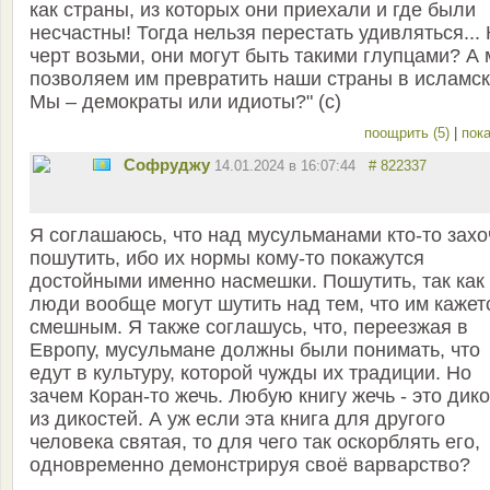
как страны, из которых они приехали и где были
несчастны! Тогда нельзя перестать удивляться... 
черт возьми, они могут быть такими глупцами? А
позволяем им превратить наши страны в исламск
Мы – демократы или идиоты?" (с)
поощрить (5)
|
пока
Софруджу
14.01.2024 в 16:07:44
# 822337
Я соглашаюсь, что над мусульманами кто-то захо
пошутить, ибо их нормы кому-то покажутся
достойными именно насмешки. Пошутить, так как
люди вообще могут шутить над тем, что им кажет
смешным. Я также соглашусь, что, переезжая в
Европу, мусульмане должны были понимать, что
едут в культуру, которой чужды их традиции. Но
зачем Коран-то жечь. Любую книгу жечь - это дико
из дикостей. А уж если эта книга для другого
человека святая, то для чего так оскорблять его,
одновременно демонстрируя своё варварство?