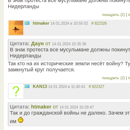
В знак протеста все мусульмане должны покинут
Нидерланды
поощрить (2)
|
п
htmaker
14.01.2024 в 10:55:02
# 822326
Цитата:
Даун
от
14.01.2024 10:35:36
В знак протеста все мусульмане должны покину
Нидерланды
Так кто на их исторические земли несёт войну? Т
замкнутый круг получается.
поощрить (2)
|
п
KAN13
14.01.2024 в 11:40:41
# 822327
Цитата:
htmaker
от
14.01.2024 10:29:47
Так и до гражданской войны не далеко. Зачем эт
им