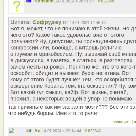
Konstant
14.01.2024 в 20:01:57
# 822344
Цитата:
Софруджу
от
14.01.2024 12:46:18
Вот я, может, что не понимаю в этой жизни. Но д
чего это? Какое такое удовольствие от этого
получают? Ну, допустим, ты принадлежишь друг
конфессии или, вообще, считаешь религию
опиумом и мракобесием. Ну, выражай своё мнен
в дискуссиях, в газетах, в статьях, в разговорах.
зачем лезть на рожон. Понятно же, что это кого-
оскорбит, обидит и вызовет бурю негатива. Вот
кому от этого будет лучше? Тем, кто оскорбился 
осквернение Корана, тем, кто осквернил? Ну, ко
Вот какой тут смысл, кайф. Вот жизнь, считай,
прожил, а некоторых вещей в упор не понимаю
так прикиньте как им засрали мозги??? Все эти за
что нибудь борцы. Ими кто то рулит
поощрить
|
п
Ал
14.01.2024 в 22:14:44
# 822346