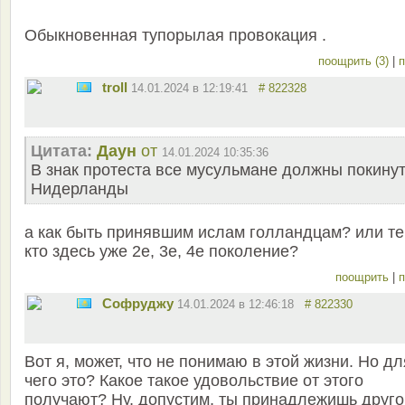
Обыкновенная тупорылая провокация .
поощрить (3)
|
п
troll
14.01.2024 в 12:19:41
# 822328
Цитата:
Даун
от
14.01.2024 10:35:36
В знак протеста все мусульмане должны покину
Нидерланды
а как быть принявшим ислам голландцам? или т
кто здесь уже 2е, 3е, 4е поколение?
поощрить
|
п
Софруджу
14.01.2024 в 12:46:18
# 822330
Вот я, может, что не понимаю в этой жизни. Но дл
чего это? Какое такое удовольствие от этого
получают? Ну, допустим, ты принадлежишь друго