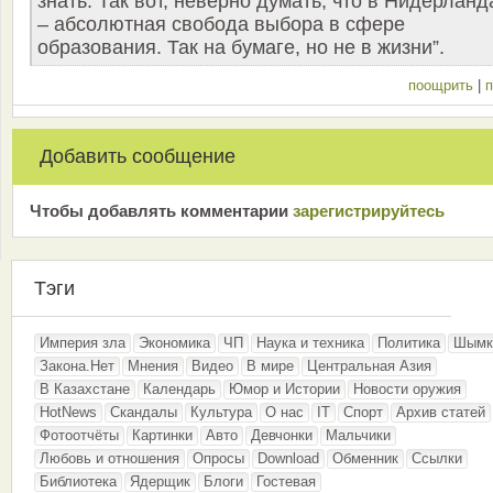
знать. Так вот, неверно думать, что в Нидерланд
– абсолютная свобода выбора в сфере
образования. Так на бумаге, но не в жизни”.
поощрить
|
п
Добавить сообщение
Чтобы добавлять комментарии
зарeгиcтрирyйтeсь
Тэги
Империя зла
Экономика
ЧП
Наука и техника
Политика
Шымк
Закона.Нет
Мнения
Видео
В мире
Центральная Азия
В Казахстане
Календарь
Юмор и Истории
Новости оружия
HotNews
Скандалы
Культура
О нас
IT
Спорт
Архив статей
Фотоотчёты
Картинки
Авто
Девчонки
Мальчики
Любовь и отношения
Опросы
Download
Обменник
Ссылки
Библиотека
Ядерщик
Блоги
Гостевая