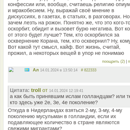
конфессии или, вообще, считаешь религию опиу
и мракобесием. Ну, выражай своё мнение в
дискуссиях, в газетах, в статьях, в разговорах. Но
зачем лезть на рожон. Понятно же, что это кого-т
оскорбит, обидит и вызовет бурю негатива. Вот к
от этого будет лучше? Тем, кто оскорбился за
осквернение Корана, тем, кто осквернил? Ну, ком
Вот какой тут смысл, кайф. Вот жизнь, считай,
прожил, а некоторых вещей в упор не понимаю
поощрить (2)
|
п
Ал
14.01.2024 в 13:50:14
# 822333
Цитата:
troll
от
14.01.2024 12:19:41
а как быть принявшим ислам голландцам? или т
кто здесь уже 2е, 3е, 4е поколение?
Откуда в Нидерландах взяться 2-му, 3-му, 4-му
поколению мусульман в голландии, если их
подавляющее количество в стране являются
свежими мигрантами?