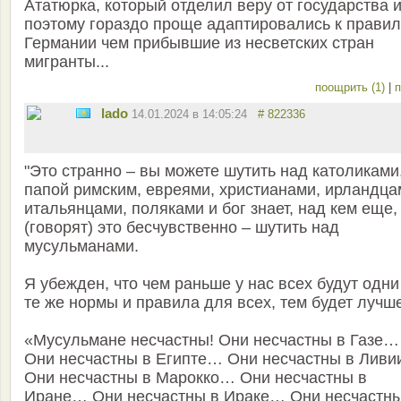
Ататюрка, который отделил веру от государства 
поэтому гораздо проще адаптировались к прави
Германии чем прибывшие из несветских стран
мигранты...
поощрить (1)
|
п
lado
14.01.2024 в 14:05:24
# 822336
"Это странно – вы можете шутить над католиками
папой римским, евреями, христианами, ирландца
итальянцами, поляками и бог знает, над кем еще,
(говорят) это бесчувственно – шутить над
мусульманами.
Я убежден, что чем раньше у нас всех будут одни
те же нормы и правила для всех, тем будет лучш
«Мусульмане несчастны! Они несчастны в Газе…
Они несчастны в Египте… Они несчастны в Лив
Они несчастны в Марокко… Они несчастны в
Иране… Они несчастны в Ираке… Они несчастны