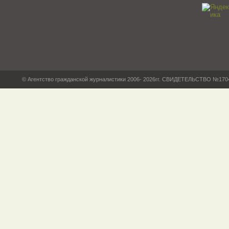
© Агентство гражданской журналистики 2006- 2026гг. СВИДЕТЕЛЬСТВО №17