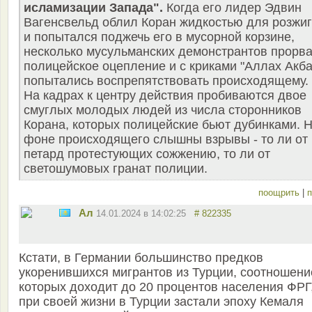
исламизации Запада".
Когда его лидер Эдвин
Вагенсвельд облил Коран жидкостью для розжи
и попытался поджечь его в мусорной корзине,
несколько мусульманских демонстрантов прорв
полицейское оцепление и с криками "Аллах Акба
попытались воспрепятствовать происходящему.
На кадрах к центру действия пробиваются двое
смуглых молодых людей из числа сторонников
Корана, которых полицейские бьют дубинками. 
фоне происходящего слышны взрывы - то ли от
петард протестующих сожжению, то ли от
светошумовых гранат полиции.
поощрить
|
п
Ал
14.01.2024 в 14:02:25
# 822335
Кстати, в Германии большинство предков
укоренившихся мигрантов из Турции, соотношени
которых доходит до 20 процентов населения ФРГ
при своей жизни в Турции застали эпоху Кемаля