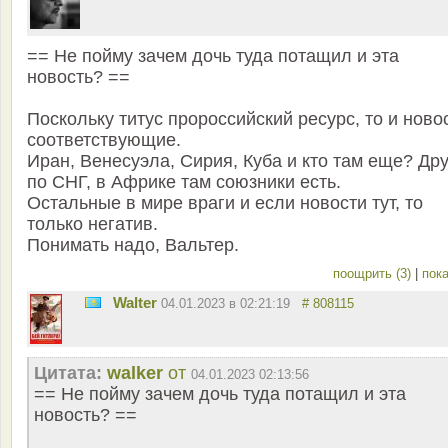
== Не пойму зачем дочь туда потащил и эта
новость? ==
Поскольку титус пророссийский ресурс, то и ново
соответствующие.
Иран, Венесуэла, Сирия, Куба и кто там еще? Др
по СНГ, в Африке там союзники есть.
Остальные в мире враги и если новости тут, то
только негатив.
Понимать надо, Вальтер.
поощрить (3)
|
пока
Walter
04.01.2023 в 02:21:19
# 808115
Цитата:
walker
от
04.01.2023 02:13:56
== Не пойму зачем дочь туда потащил и эта
новость? ==