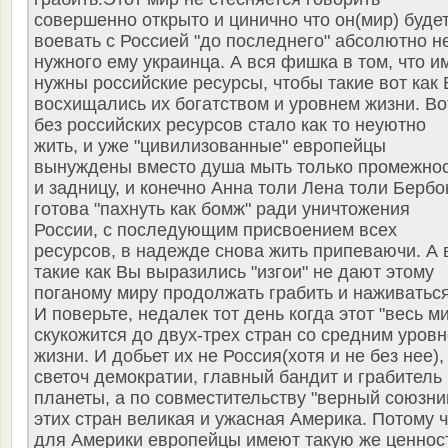
совершенно открыто и цинично что он(мир) буде
воевать с Россией "до последнего" абсолютно н
нужного ему украинца. А вся фишка в том, что и
нужны российские ресурсы, чтобы такие вот как
восхищались их богатством и уровнем жизни. Во
без российских ресурсов стало как то неуютно
жить, и уже "цивилизованные" европейцы
вынуждены вместо душа мыть только промежно
и задницу, и конечно Анна толи Лена толи Бербо
готова "пахнуть как бомж" ради уничтожения
России, с последующим присвоением всех
ресурсов, в надежде снова жить припеваючи. А 
такие как Вы выразились "изгои" не дают этому
поганому миру продолжать грабить и наживаться
И поверьте, недалек тот день когда этот "весь м
скукожится до двух-трех стран со средним уров
жизни. И добьет их не Россия(хотя и не без нее),
светоч демократии, главный бандит и грабитель
планеты, а по совместительству "верный союзни
этих стран великая и ужасная Америка. Потому ч
для Америки европейцы имеют такую же ценнос