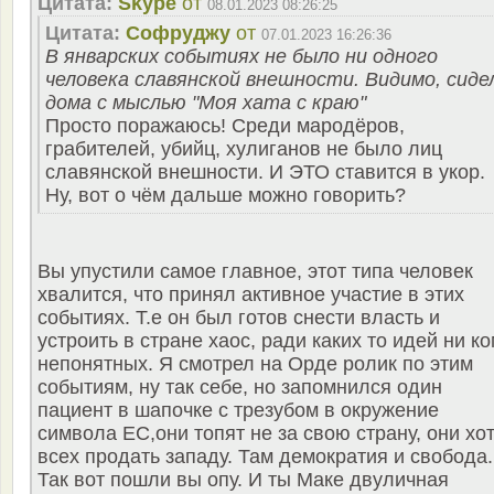
Цитата:
Skype
от
08.01.2023 08:26:25
Цитата:
Софруджу
от
07.01.2023 16:26:36
В январских событиях не было ни одного
человека славянской внешности. Видимо, сиде
дома с мыслью "Моя хата с краю"
Просто поражаюсь! Среди мародёров,
грабителей, убийц, хулиганов не было лиц
славянской внешности. И ЭТО ставится в укор.
Ну, вот о чём дальше можно говорить?
Вы упустили самое главное, этот типа человек
хвалится, что принял активное участие в этих
событиях. Т.е он был готов снести власть и
устроить в стране хаос, ради каких то идей ни к
непонятных. Я смотрел на Орде ролик по этим
событиям, ну так себе, но запомнился один
пациент в шапочке с трезубом в окружение
символа ЕС,они топят не за свою страну, они хо
всех продать западу. Там демократия и свобода.
Так вот пошли вы опу. И ты Маке двуличная