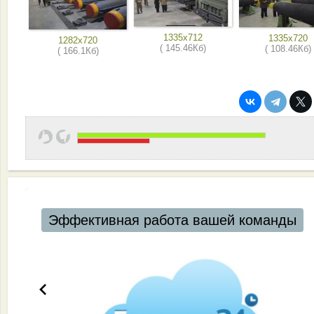
1335x712
1335x720
1282x720
( 145.46Кб)
( 108.46Кб)
( 166.1Кб)
Автоматизация ресторанов и кафе