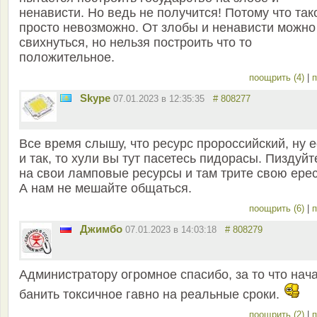
ненависти. Но ведь не получится! Потому что так
просто невозможно. От злобы и ненависти можно
свихнуться, но нельзя построить что то
положительное.
поощрить (4)
|
п
Skype
07.01.2023 в 12:35:35
# 808277
Все время слышу, что ресурс пророссийский, ну 
и так, то хули вы тут пасетесь пидорасы. Пиздуйт
на свои ламповые ресурсы и там трите свою ерес
А нам не мешайте общаться.
поощрить (6)
|
п
Джимбо
07.01.2023 в 14:03:18
# 808279
Администратору огромное спасибо, за то что нач
банить токсичное гавно на реальные сроки.
поощрить (2)
|
п