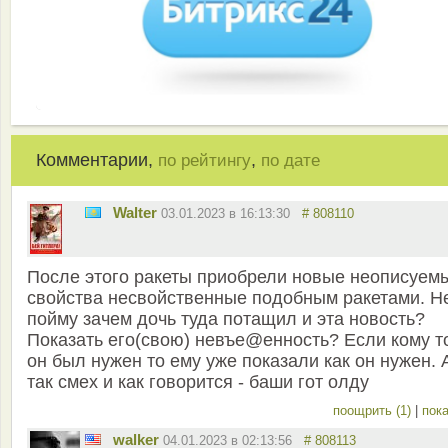
Комментарии,
,
по рейтингу
по дате
Walter
03.01.2023 в 16:13:30
# 808110
После этого ракеты приобрели новые неописуем
свойства несвойственные подобным ракетами. Н
пойму зачем дочь туда потащил и эта новость?
Показать его(свою) невъе@енность? Если кому т
он был нужен то ему уже показали как он нужен. 
так смех и как говорится - баши гот олду
поощрить (1)
|
пока
walker
04.01.2023 в 02:13:56
# 808113