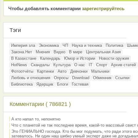
Чтобы добавлять комментарии
зарeгиcтрирyйтeсь
Тэги
Империя зла
Экономика
ЧП
Наука и техника
Политика
Шымк
Закона.Нет
Мнения
Видео
В мире
Центральная Азия
В Казахстане
Календарь
Юмор и Истории
Новости оружия
HotNews
Скандалы
Культура
О нас
IT
Спорт
Архив статей
Фотоотчёты
Картинки
Авто
Девчонки
Мальчики
Любовь и отношения
Опросы
Download
Обменник
Ссылки
Библиотека
Ядерщик
Блоги
Гостевая
Комментарии ( 786821 )
А кто напал то, непонятно
Что с планетой не так последнее время, какой-то массовый свист
Это ГЕНИАЛЬНО господа. Кто бы мог подумать, что ради этого вс
затевалось. Ни один наш шибко умный эксперт даже не догадывал