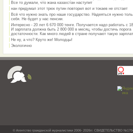
Все то думали, что жана казахстан наступит
нан придумал этот трюк путин повторил вот и токаев не отстает
Всё что нужно знать про наше государство. Надеяться нужно толь
себя. Не будет у нас пенсии.
Интересно - 20 лет 6 670 000 тенге. Получается надо работать с 18
И зарплата должна быть 2 800 000 в месяц, чтобы достичь порога
достаточности. Как много людей в стране получают такую зарплат
Не ну, а что? Круто же! Молодцы!
Экологично
© Агентство гражданской журналистики 2006- 2026гг. СВИДЕТЕЛЬСТВО №17