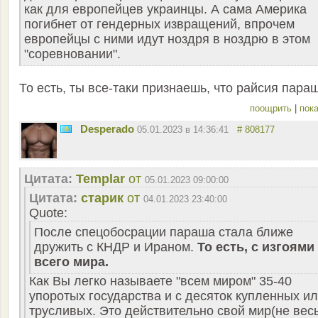
как для европейцев украинцы. А сама Америка
погибнет от гендерных извращений, впрочем
европейцы с ними идут ноздря в ноздрю в этом
"соревновании".
То есть, ты все-таки признаешь, что райсия пара
поощрить
|
пока
Desperado
05.01.2023 в 14:36:41
# 808177
Цитата:
Templar
от
05.01.2023 09:00:00
Цитата:
старик
от
04.01.2023 23:40:00
Quote:
После спецобосрации параша стала ближе
дружить с КНДР и Ираном.
То есть, с изгоями
всего мира.
Как Вы легко называете "всем миром" 35-40
упоротых государства и с десяток купленных и
трусливых. Это действительно свой мир(не весь