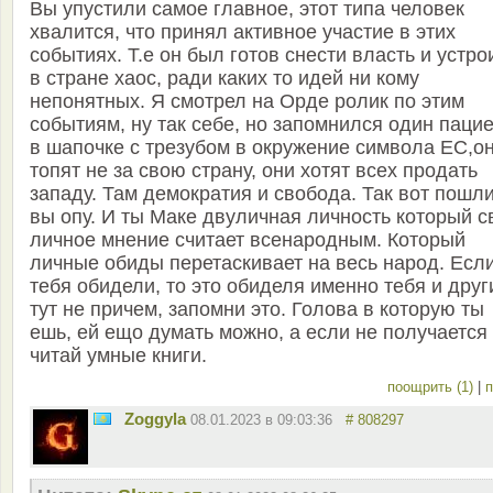
Вы упустили самое главное, этот типа человек
хвалится, что принял активное участие в этих
событиях. Т.е он был готов снести власть и устро
в стране хаос, ради каких то идей ни кому
непонятных. Я смотрел на Орде ролик по этим
событиям, ну так себе, но запомнился один паци
в шапочке с трезубом в окружение символа ЕС,о
топят не за свою страну, они хотят всех продать
западу. Там демократия и свобода. Так вот пошл
вы опу. И ты Маке двуличная личность который с
личное мнение считает всенародным. Который
личные обиды перетаскивает на весь народ. Есл
тебя обидели, то это обиделя именно тебя и друг
тут не причем, запомни это. Голова в которую ты
ешь, ей ещо думать можно, а если не получается
читай умные книги.
поощрить (1)
|
п
Zoggyla
08.01.2023 в 09:03:36
# 808297