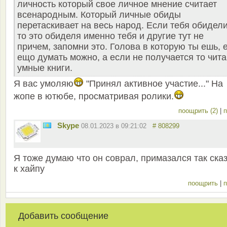
личность который свое личное мнение считает
всенародным. Который личные обиды
перетаскивает на весь народ. Если тебя обидели
то это обиделя именно тебя и другие тут не
причем, запомни это. Голова в которую ты ешь, 
ещо думать можно, а если не получается то чита
умные книги.
Я вас умоляю
"Принял активное участие..." На
жопе в ютюбе, просматривая ролики.
поощрить (2)
|
п
Skype
08.01.2023 в 09:21:02
# 808299
Я тоже думаю что он соврал, примазался так ска
к хайпу
поощрить
|
п
Добавить сообщение