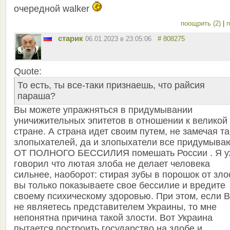
очередной walker
поощрить (2)
|
п
старик
06.01.2023 в 23:05:06
# 808275
Quote:
То есть, ты все-таки признаешь, что райсия
параша?
Вы можете упражняться в придумывании
уничижительных эпитетов в отношении к великой
стране. А страна идет своим путем, не замечая та
злопыхателей, да и злопыхатели все придумыва
ОТ ПОЛНОГО БЕССИЛИЯ помешать России . Я у
говорил что лютая злоба не делает человека
сильнее, наоборот: стирая зубы в порошок от зло
вы только показываете свое бессилие и вредите
своему психическому здоровью. При этом, если 
не являетесь представителем Украины, то мне
непонятна причина такой злости. Вот Украина
пытается построить государство на злобе и