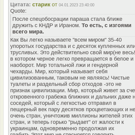
Цитата:
старик
от
04.01.2023 23:40:00
Quote:
После спецобосрации параша стала ближе
дружить с КНДР и Ираном.
То есть, с изгоями
всего мира.
Как Вы легко называете "всем миром" 35-40
упоротых государства и с десяток купленных ил
трусливых. Это действительно свой мир(не весь!)
в котором черное легко превращается в белое и
наоборот. Мир тотальной лжи и гендерной
чехарды. Мир, который называет себя
цивилизованным, таковым не являясь! Чистые
туалеты и раздельный сбор отходов -это не
признак цивилизации. Мир, который живет за сче
откровенного грабежа ближних и дальних даже 
соседей, который с легкостью отправил в
пещерный век пару десятков процветающих и н
очень стран, уничтожив миллионы жителей этих
стран, и теперь горько "рыдает" от жалости к
украинцам, одновременно продолжая их
грабить.Этот мир не стесняется говорить