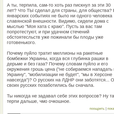
А ты, терпила, сам-то хоть раз пискнул за эти 30
лет? Что ТЫ сделал для страны, для общества? 
январских событиях не было ни одного человека
славянской внешности. Видимо, сидели дома с
мыслью "Моя хата с краю". Пусть за вас там
попротестуют, и при удачном стечений
обстоятесльств уже пожинали бы плоды уже
готовенького.
Почему пуйло тратит миллионы на ракетные
бомбежки Украины, когда вся глубинка рашки в
дерьме и без газа? Почему словам пуйло и его
окружения грошь цена ("не собираемся нападать 
Украину", "мобилизации не будет", "мы в Херсоне
навсегда")? О русских на ЛДНР они заботятся... 
своих русских позаботились бы сначала.
Ты никогда не задавал себе этих вопросов? Ну т
терпи дальше, чмо очкошное.
поощрить
|
пока