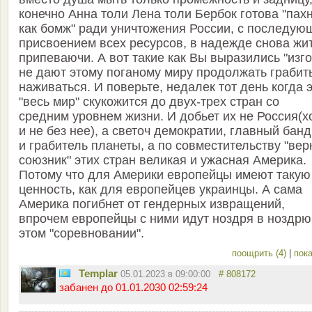
конечно Анна толи Лена толи Бербок готова "пах
как бомж" ради уничтожения России, с последую
присвоением всех ресурсов, в надежде снова жи
припеваючи. А вот такие как Вы выразились "изго
не дают этому поганому миру продолжать грабит
наживаться. И поверьте, недалек тот день когда 
"весь мир" скукожится до двух-трех стран со
средним уровнем жизни. И добьет их не Россия(х
и не без нее), а светоч демократии, главный банд
и грабитель планеты, а по совместительству "ве
союзник" этих стран великая и ужасная Америка.
Потому что для Америки европейцы имеют такую
ценность, как для европейцев украинцы. А сама
Америка погибнет от гендерных извращений,
впрочем европейцы с ними идут ноздря в ноздрю
этом "соревновании".
поощрить (4)
|
пока
Templar
05.01.2023 в 09:00:00
# 808172
забанен до 01.01.2030 02:59:24