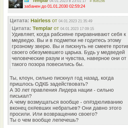
Templar
04.01.2023 в 23:01:17
# 808156
забанен до 01.01.2030 02:59:24
Цитата:
Hairless
от
04.01.2023 21:35:49
Цитата:
Templar
от
04.01.2023 17:09:15
Удивляет, когда рабсияне приравнивают себя к
медведю. Вы и в подметки не годитесь этому
грозному зверю. Вы и пискнуть не смеете проти
своего обезумевшего царька. Будь у медведей
человеческие разум и чувства, наверное они от
такого позора повесились бы.
Ты, клоун, сильно пискнул год назад, когда
пришлось ОДКБ задействовать?
А 30 лет правления Лидера нации - сильно
писькал?
А чему возмущаться вообще - оп#здюливанию
вконец ох#евших небратьев? Они давно этого
просили. Или возвращению своего?
Ты о чем вообще лепечешь?