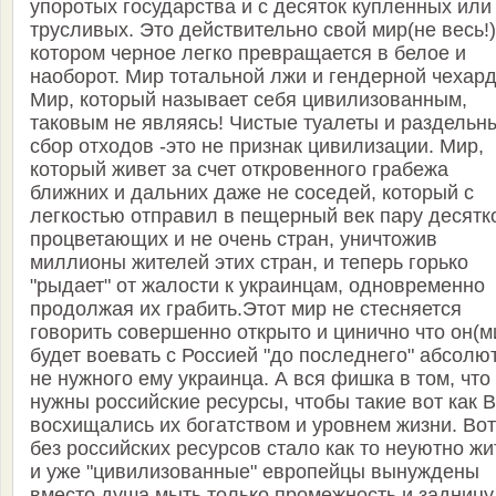
упоротых государства и с десяток купленных или
трусливых. Это действительно свой мир(не весь!) 
котором черное легко превращается в белое и
наоборот. Мир тотальной лжи и гендерной чехар
Мир, который называет себя цивилизованным,
таковым не являясь! Чистые туалеты и раздельн
сбор отходов -это не признак цивилизации. Мир,
который живет за счет откровенного грабежа
ближних и дальних даже не соседей, который с
легкостью отправил в пещерный век пару десятк
процветающих и не очень стран, уничтожив
миллионы жителей этих стран, и теперь горько
"рыдает" от жалости к украинцам, одновременно
продолжая их грабить.Этот мир не стесняется
говорить совершенно открыто и цинично что он(м
будет воевать с Россией "до последнего" абсолю
не нужного ему украинца. А вся фишка в том, что
нужны российские ресурсы, чтобы такие вот как 
восхищались их богатством и уровнем жизни. Вот
без российских ресурсов стало как то неуютно жи
и уже "цивилизованные" европейцы вынуждены
вместо душа мыть только промежность и задницу,