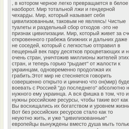
, в котором черное легко превращается в белое
наоборот. Мир тотальной лжи и гендерной
чехарды. Мир, который называет себя
цивилизованным, таковым не являясь! Чистые
туалеты и раздельный сбор отходов -это не
признак цивилизации. Мир, который живет за сч
откровенного грабежа ближних и дальних даже
не соседей, который с легкостью отправил в
пещерный век пару десятков процветающих и н
очень стран, уничтожив миллионы жителей этих
стран, и теперь горько "рыдает" от жалости к
украинцам, одновременно продолжая их
грабить.Этот мир не стесняется говорить
совершенно открыто и цинично что он(мир) буде
воевать с Россией "до последнего" абсолютно 
нужного ему украинца. А вся фишка в том, что 
нужны российские ресурсы, чтобы такие вот как
Вы восхищались их богатством и уровнем жизни
Вот без российских ресурсов стало как то
неуютно жить, и уже "цивилизованные"
европейцы вынуждены вместо душа мыть толь