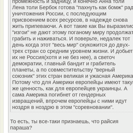
промежность и задницу, и конечно Анна толи
Лена толи Бербок готова "пахнуть как бомж" ра
уничтожения России, с последующим
присвоением всех ресурсов, в надежде снова
жить припеваючи. А вот такие как Вы выразили
"изгои" не дают этому поганому миру продолжа
грабить и наживаться. И поверьте, недалек тот
день когда этот "весь мир" скукожится до двух-
трех стран со средним уровнем жизни. И добьет
их не Россия(хотя и не без нее), а светоч
демократии, главный бандит и грабитель
планеты, а по совместительству "верный
союзник" этих стран великая и ужасная Америка
Потому что для Америки европейцы имеют так
же ценность, как для европейцев украинцы. А
сама Америка погибнет от гендерных
извращений, впрочем европейцы с ними идут
ноздря в ноздрю в этом "соревновании".
То есть, ты все-таки признаешь, что райсия
параша?