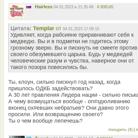
Hairless
04.01.2023 в 21:35:49
# 808145
Цитата:
Templar
от
04.01.2023 17:09:15
Удивляет, когда рабсияне приравнивают себя к
медведю. Вы и в подметки не годитесь этому
грозному зверю. Вы и пискнуть не смеете против
своего обезумевшего царька. Будь у медведей
человеческие разум и чувства, наверное они от
такого позора повесились бы.
Ты, клоун, сильно пискнул год назад, когда
пришлось ОДКБ задействовать?
А 30 лет правления Лидера нации - сильно письк
А чему возмущаться вообще - оп#здюливанию
вконец ох#евших небратьев? Они давно этого
просили. Или возвращению своего?
Ты о чем вообще лепечешь?
поощрить (4)
|
п