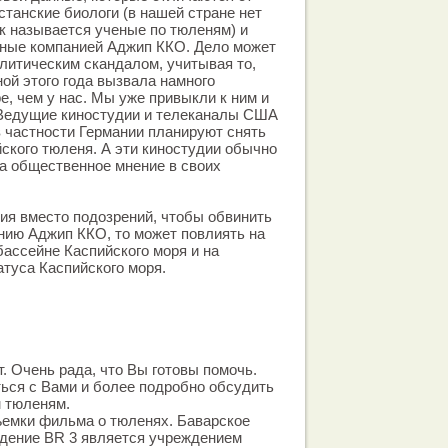
станские биологи (в нашей стране нет
ак называется ученые по тюленям) и
ные компанией Аджип ККО. Дело может
литическим скандалом, учитывая то,
ной этого года вызвала намного
е, чем у нас. Мы уже привыкли к ним и
 Ведущие киностудии и телеканалы США
в частности Германии планируют снять
ского тюленя. А эти киностудии обычно
на общественное мнение в своих
ия вместо подозрений, чтобы обвинить
нию Аджип ККО, то может повлиять на
бассейне Каспийского моря и на
атуса Каспийского моря.
. Очень рада, что Вы готовы помочь.
ься с Вами и более подробно обсудить
м тюленям.
ъемки фильма о тюленях. Баварское
идение BR 3 является учреждением