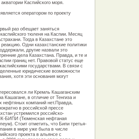
 акватории Каспийского моря.
является оператором по проекту
рвый раз обещает заняться
каспийского тюленя на Каспии. Месяц
Астрахани. Тогда в Казахстане это
 реакцию. Одни казахстанские политики
поддержали, другие назвали это
ренние дела Казахстана. Правда, и те и
аспии границ нет. Правовой статус еще
каспийскими государствами. В связи с
ределенные юридические возможности
ания, хотя эти основания могут
нтересовался ли Кремль Кашаганским
а Кашагане, в отличие от Тенгиза и
х нефтяных компаний нет.Правда,
ократно в российской прессе
ахстан устремился российско-
НК-БИПИ (Тюменская нефтаная
еум). Стоит отметить, что Бипи третья-
пания в мире уже была в числе
ийского проекта в альянсе с