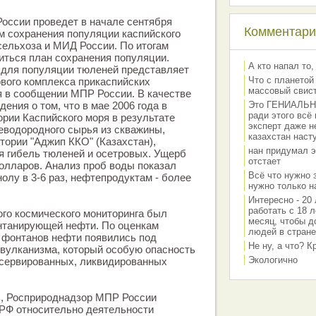
оссии проведет в начале сентября
Комментарии
м сохранения популяции каспийского
ельхоза и МИД России. По итогам
иться план сохранения популяции.
А кто напал то,
для популяции тюленей представляет
Что с планетой
вого комплекса прикаспийских
массовый свис
я в сообщении МПР России. В качестве
ения о том, что в мае 2006 года в
Это ГЕНИАЛЬНО 
ради этого всё
ории Каспийского моря в результате
эксперт даже н
еводородного сырья из скважины,
казахстан наст
тории "Аджип ККО" (Казахстан),
нан придумал э
я гибель тюленей и осетровых. Ущерб
отстает
долларов. Анализ проб воды показал
Всё что нужно 
лу в 3-6 раз, нефтепродуктам - более
нужно только на
Интересно - 20 
работать с 18 л
ого космического мониторинга был
месяц, чтобы д
нтанирующей нефти. По оценкам
людей в стране
 фонтанов нефти появились под
Не ну, а что? 
 вулканизма, который особую опасность
Экологично
нсервированных, ликвидированных
, Росприроднадзор МПР России
 РФ относительно деятельности