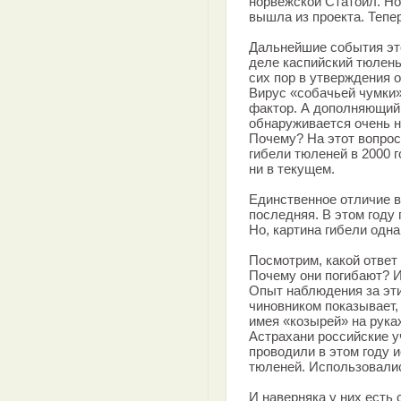
норвежской Статойл. Но
вышла из проекта. Тепе
Дальнейшие события это
деле каспийский тюлень
сих пор в утверждения 
Вирус «собачьей чумки»
фактор. А дополняющий.
обнаруживается очень н
Почему? На этот вопрос
гибели тюленей в 2000 го
ни в текущем.
Единственное отличие в
последняя. В этом году
Но, картина гибели одна 
Посмотрим, какой ответ
Почему они погибают? И
Опыт наблюдения за эт
чиновником показывает, 
имея «козырей» на рука
Астрахани российские у
проводили в этом году 
тюленей. Использовалис
И наверняка у них есть