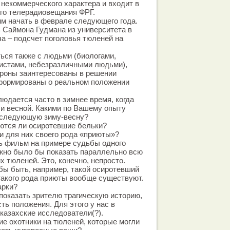
. некоммерческого характера и входит в
го телерадиовещания ФРГ.
м начать в феврале следующего года.
 Саймона Гудмана из университета в
ча – подсчет поголовья тюленей на
ься также с людьми (биологами,
вистами, небезразличными людьми),
ороны заинтересованы в решении
формированы о реальном положении
юдается часто в зимнее время, когда
и весной. Какими по Вашему опыту
а следующую зиму-весну?
ются ли осиротевшие бельки?
и для них своего рода «приюты»?
ь фильм на примере судьбы одного
ожно было бы показать параллельно всю
х тюленей. Это, конечно, непросто.
бы быть, например, такой осиротевший
такого рода приюты вообще существуют.
арки?
показать зрителю трагическую историю,
сть положения. Для этого у нас в
казахские исследователи(?).
е охотники на тюленей, которые могли