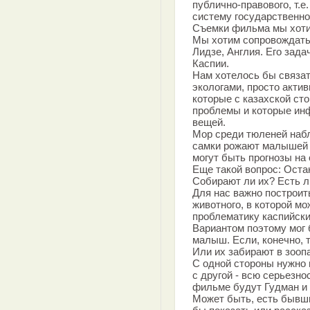
публично-правового, т.е
систему государственно
Съемки фильма мы хоти
Мы хотим сопровождать
Лидзе, Англия. Его зада
Каспии.
Нам хотелось бы связат
экологами, просто акти
которые с казахской ст
проблемы и которые ин
вещей.
Мор среди тюленей набл
самки рожают малышей 
могут быть прогнозы н
Еще такой вопрос: Оста
Собирают ли их? Есть л
Для нас важно построит
животного, в которой м
проблематику каспийски
Вариантом поэтому мог 
малыш. Если, конечно, 
Или их забирают в зооп
С одной стороны нужно 
с другой - всю серьезно
фильме будут Гудман и 
Может быть, есть бывши