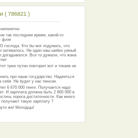
 ( 786821 )
 непонятно
 не так последнее время, какой-то
т фляг
господа. Кто бы мог подумать, что
 и затевалось. Ни один наш шибко умный
е догадывался. Все то думали, что жана
упит
тот трюк путин повторил вот и токаев не
знать про наше государство. Надеяться
 себя. Не будет у нас пенсии.
лет 6 670 000 тенге. Получается надо
ет. И зарплата должна быть 2 800 000 в
остичь порога достаточности. Как много
 получают такую зарплату ?
Круто же! Молодцы!