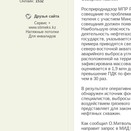
Онлайн:
1532
Росприроднадзор МПР Р
совещание по проблема
Друзья сайта
тюленя с участием Минс
Сервис +
совещания должен появ
www.stimeks.kz
Наибольшую опасность 
Натяжные потолки
деятельность нефтегазо
Для инвалидов
государств, указываетс
примера приводятся свед
северо-восточной акват
аварийного выброса угл
расположенной на терри
зафиксирована массова
оценивается в 1,9 млн 
превышение ПДК по фено
чем в 30 раз.
В результате оперативн
обнаружен источник фо
специалистов, выбросы
воздействием грязевого
представляет для зако
нефтяных скважин.
Как сообщил О.Митволь
направит запрос в МИД