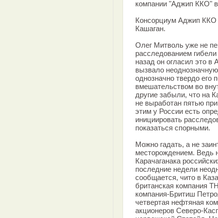
компании "Аджип ККО" в
Консорциум Аджип ККО 
Кашаган.
Олег Митволь уже не пе
расследованием гибели 
назад он огласил это в 
вызвало неоднозначную
однозначно твердо его 
вмешательством во внут
другие забыли, что на К
не выработан пятью при
этим у России есть оп
инициировать расследов
показаться спорными.
Можно гадать, а не заи
месторождением. Ведь н
Карачаганака российски
последние недели неодн
сообщается, чито в Каз
британская компания Т
компания-Бритиш Петрол
четвертая нефтяная ком
акционеров Северо-Касп