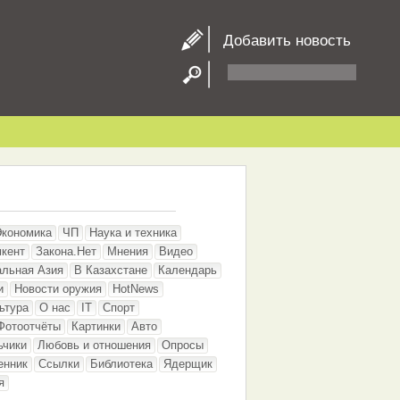
Добавить новость
Экономика
ЧП
Наука и техника
кент
Закона.Нет
Мнения
Видео
альная Азия
В Казахстане
Календарь
и
Новости оружия
HotNews
ьтура
О нас
IT
Спорт
Фотоотчёты
Картинки
Авто
ьчики
Любовь и отношения
Опросы
енник
Ссылки
Библиотека
Ядерщик
я