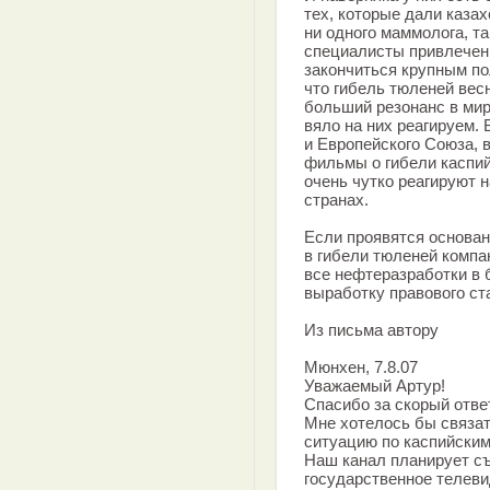
тех, которые дали казах
ни одного маммолога, т
специалисты привлечен
закончиться крупным по
что гибель тюленей вес
больший резонанс в мир
вяло на них реагируем.
и Европейского Союза, 
фильмы о гибели каспий
очень чутко реагируют 
странах.
Если проявятся основан
в гибели тюленей компа
все нефтеразработки в 
выработку правового ст
Из письма автору
Мюнхен, 7.8.07
Уважаемый Артур!
Спасибо за скорый ответ
Мне хотелось бы связат
ситуацию по каспийски
Наш канал планирует с
государственное телев