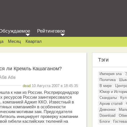
Обсуждаемое
Рейтинговое
ца
Месяц
Квартал
Тэги
лся ли Кремль Кашаганом?
Империя зла
Абв
Абв
Политика
Шым
dead
10 Августа 2007 в 18:45:35
В мире
Центр
Юмор и Истори
шла к нам из России. Росприроднадзор
х ресурсов России заинтересовался
Скандалы
Кул
, компанией Аджип ККО. Известный в
Архив статей
тяных компанией» в особенности
Девчонки
Мал
ическим мотивам зам. Председателя
Download
Обм
Митволь инициирует проверку компании
вой гибели каспийских тюленей на
Блоги
Гостева