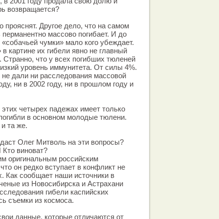
, в 2001 году продала свою долю и
рь возвращается?
 прояснят. Другое дело, что на самом
 перманентно массово погибает. И до
о «собачьей чумки» мало кого убеждает.
 в картине их гибели явно не главный
 Странно, что у всех погибших тюленей
изкий уровень иммунитета. От силы 4%.
 не дали ни расследования массовой
ду, ни в 2002 году, ни в прошлом году и
 этих четырех падежах имеет только
 погибли в основном молодые тюлени.
и та же.
 даст Олег Митволь на эти вопросы?
 Кто виноват?
им оригинальным российским
что он редко вступает в конфликт не
х. Как сообщает наши источники в
ченые из Новосибирска и Астрахани
исследования гибели каспийских
ь съемки из космоса.
 свои данные, которые отличаются от