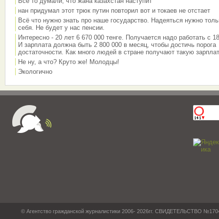
Все то думали, что жана казахстан наступит
нан придумал этот трюк путин повторил вот и токаев не отстает
Всё что нужно знать про наше государство. Надеяться нужно толь
себя. Не будет у нас пенсии.
Интересно - 20 лет 6 670 000 тенге. Получается надо работать с 18
И зарплата должна быть 2 800 000 в месяц, чтобы достичь порога
достаточности. Как много людей в стране получают такую зарплат
Не ну, а что? Круто же! Молодцы!
Экологично
© Агентство гражданской журналистики 2006- 2026гг. СВИДЕТЕЛЬСТВО №17