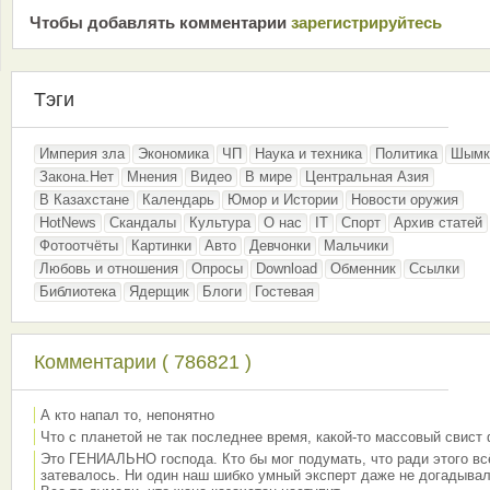
Чтобы добавлять комментарии
зарeгиcтрирyйтeсь
Тэги
Империя зла
Экономика
ЧП
Наука и техника
Политика
Шымк
Закона.Нет
Мнения
Видео
В мире
Центральная Азия
В Казахстане
Календарь
Юмор и Истории
Новости оружия
HotNews
Скандалы
Культура
О нас
IT
Спорт
Архив статей
Фотоотчёты
Картинки
Авто
Девчонки
Мальчики
Любовь и отношения
Опросы
Download
Обменник
Ссылки
Библиотека
Ядерщик
Блоги
Гостевая
Комментарии ( 786821 )
А кто напал то, непонятно
Что с планетой не так последнее время, какой-то массовый свист
Это ГЕНИАЛЬНО господа. Кто бы мог подумать, что ради этого вс
затевалось. Ни один наш шибко умный эксперт даже не догадывал