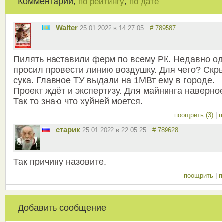
Комментарии,
,
по рейтингу
по дате
Walter
25.01.2022 в 14:27:05
# 789587
Пилять наставили ферм по всему РК. Недавно о
просил провести линию воздушку. Для чего? Скр
сука. Главное ТУ выдали на 1МВт ему в городе.
Проект ждёт и экспертизу. Для майнинга наверно
Так то знаю что хуйней моется.
поощрить (3)
|
п
старик
25.01.2022 в 22:05:25
# 789628
Так причину назовите.
поощрить
|
п
Добавить сообщение